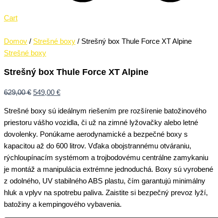
Cart
Domov
/
Strešné boxy
/ Strešný box Thule Force XT Alpine
Strešné boxy
Strešný box Thule Force XT Alpine
629,00
€
549,00
€
Strešné boxy sú ideálnym riešením pre rozšírenie batožinového
priestoru vášho vozidla, či už na zimné lyžovačky alebo letné
dovolenky. Ponúkame aerodynamické a bezpečné boxy s
kapacitou až do 600 litrov. Vďaka obojstrannému otváraniu,
rýchloupínacím systémom a trojbodovému centrálne zamykaniu
je montáž a manipulácia extrémne jednoduchá. Boxy sú vyrobené
z odolného, UV stabilného ABS plastu, čím garantujú minimálny
hluk a vplyv na spotrebu paliva. Zaistite si bezpečný prevoz lyží,
batožiny a kempingového vybavenia.