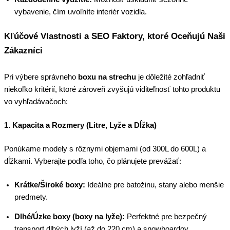
vybavenie, čím uvoľníte interiér vozidla.
Kľúčové Vlastnosti a SEO Faktory, ktoré Oceňujú Naši
Zákazníci
Pri výbere správneho
boxu na strechu
je dôležité zohľadniť
niekoľko kritérií, ktoré zároveň zvyšujú viditeľnosť tohto produktu
vo vyhľadávačoch:
1. Kapacita a Rozmery (Litre, Lyže a Dĺžka)
Ponúkame modely s rôznymi objemami (od 300L do 600L) a
dĺžkami. Vyberajte podľa toho, čo plánujete prevážať:
Krátke/Široké boxy:
Ideálne pre batožinu, stany alebo menšie
predmety.
Dlhé/Úzke boxy (boxy na lyže):
Perfektné pre bezpečný
transport dlhých lyží (až do 220 cm) a snowboardov.