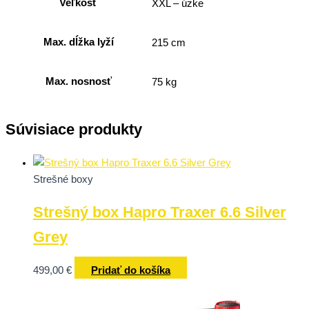
Veľkosť
XXL – úzke
Max. dĺžka lyží
215 cm
Max. nosnosť
75 kg
Súvisiace produkty
Strešné boxy
Strešný box Hapro Traxer 6.6 Silver
Grey
499,00
€
Pridať do košíka