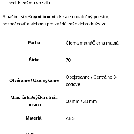
hodí k vášmu vozidlu.
S našimi
strešnými boxmi
získate dodatočný priestor,
bezpečnosť a slobodu pre každé vaše dobrodružstvo.
Farba
Čierna matnáČierna matná
Šírka
70
Obojstranné / Centrálne 3-
Otváranie / Uzamykanie
bodové
Max. šírka/výška streš.
90 mm / 30 mm
nosiča
Materiál
ABS