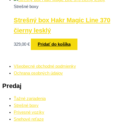
Strešné boxy
Strešný box Hakr Magic Line 370
čierny lesklý
329,00
€
Pridať do košíka
Všeobecné obchodné podmienky
Ochrana osobných údajov
Predaj
Ťažné zariadenia
Strešné boxy
Prívesné vozíky
Snehové reťaze