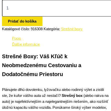
Pridať do košíka
Katalógové číslo:
916308
Kategória:
Strešné boxy
Popis
Ďalšie informácie
Strešné Boxy: Váš Kľúč k
Neobmedzenému Cestovaniu a
Dodatočnému Priestoru
Plánujete dlhú dovolenku, lyžovačku alebo rodinný výlet a zistili
ste, že kufor vášho auta už nestačí?
Strešný box
(alebo rakva na
auto) je najefektívnejším a najelegantnejším riešením, ako rozšíriť
úložnú kapacitu vášho vozidla. Ponúkame široký výber modelov,