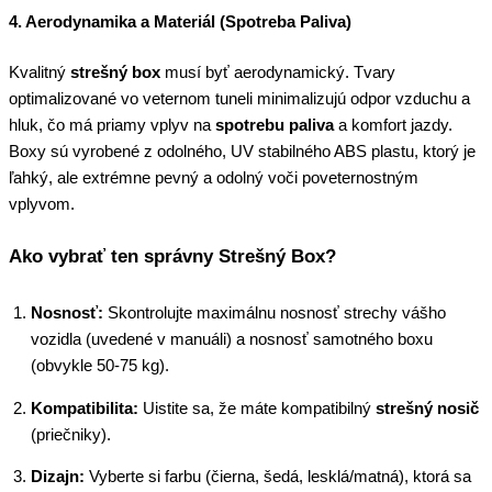
4. Aerodynamika a Materiál (Spotreba Paliva)
Kvalitný
strešný box
musí byť aerodynamický. Tvary
optimalizované vo veternom tuneli minimalizujú odpor vzduchu a
hluk, čo má priamy vplyv na
spotrebu paliva
a komfort jazdy.
Boxy sú vyrobené z odolného, UV stabilného ABS plastu, ktorý je
ľahký, ale extrémne pevný a odolný voči poveternostným
vplyvom.
Ako vybrať ten správny Strešný Box?
Nosnosť:
Skontrolujte maximálnu nosnosť strechy vášho
vozidla (uvedené v manuáli) a nosnosť samotného boxu
(obvykle 50-75 kg).
Kompatibilita:
Uistite sa, že máte kompatibilný
strešný nosič
(priečniky).
Dizajn:
Vyberte si farbu (čierna, šedá, lesklá/matná), ktorá sa