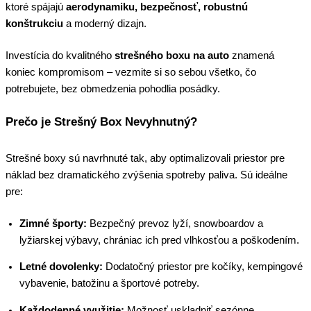
ktoré spájajú
aerodynamiku, bezpečnosť, robustnú
konštrukciu
a moderný dizajn.
Investícia do kvalitného
strešného boxu na auto
znamená
koniec kompromisom – vezmite si so sebou všetko, čo
potrebujete, bez obmedzenia pohodlia posádky.
Prečo je Strešný Box Nevyhnutný?
Strešné boxy sú navrhnuté tak, aby optimalizovali priestor pre
náklad bez dramatického zvýšenia spotreby paliva. Sú ideálne
pre:
Zimné športy:
Bezpečný prevoz lyží, snowboardov a
lyžiarskej výbavy, chrániac ich pred vlhkosťou a poškodením.
Letné dovolenky:
Dodatočný priestor pre kočíky, kempingové
vybavenie, batožinu a športové potreby.
Každodenné využitie:
Možnosť uskladniť sezónne