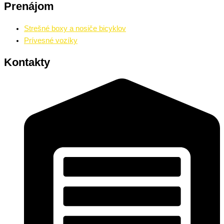
Prenájom
Strešné boxy a nosiče bicyklov
Prívesné vozíky
Kontakty