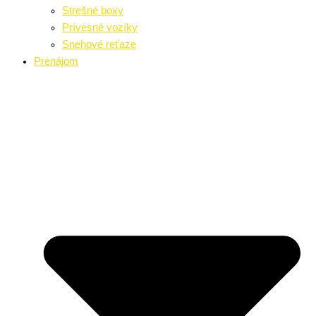
Strešné boxy
Prívesné vozíky
Snehové reťaze
Prenájom