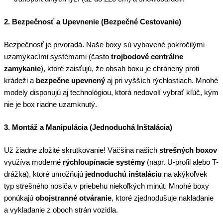
2. Bezpečnosť a Upevnenie (Bezpečné Cestovanie)
Bezpečnosť je prvoradá. Naše boxy sú vybavené pokročilými
uzamykacími systémami (často
trojbodové centrálne
zamykanie
), ktoré zaisťujú, že obsah boxu je chránený proti
krádeži a
bezpečne upevnený
aj pri vyšších rýchlostiach. Mnohé
modely disponujú aj technológiou, ktorá nedovolí vybrať kľúč, kým
nie je box riadne uzamknutý.
3. Montáž a Manipulácia (Jednoduchá Inštalácia)
Už žiadne zložité skrutkovanie! Väčšina našich
strešných boxov
využíva moderné
rýchloupínacie systémy
(napr. U-profil alebo T-
drážka), ktoré umožňujú
jednoduchú inštaláciu
na akýkoľvek
typ strešného nosiča v priebehu niekoľkých minút. Mnohé boxy
ponúkajú
obojstranné otváranie
, ktoré zjednodušuje nakladanie
a vykladanie z oboch strán vozidla.