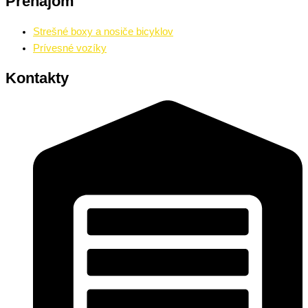
Prenájom
Strešné boxy a nosiče bicyklov
Prívesné vozíky
Kontakty