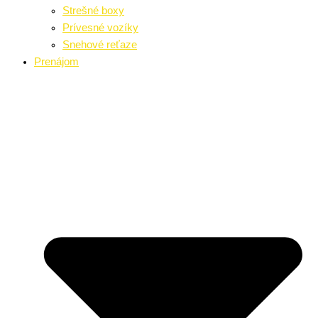
Strešné boxy
Prívesné vozíky
Snehové reťaze
Prenájom