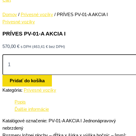
Domov
/
Prívesné vozíky
/ PRÍVES PV-01-A AKCIA I
Prívesné vozíky
PRÍVES PV-01-A AKCIA I
570,00
€
s DPH (
463,41
€
bez DPH)
Pridať do košíka
Kategória:
Prívesné vozíky
Popis
Ďalšie informácie
Katalógové označenie: PV-01-A AKCIA I Jednonápravový
nebrzdený
Rozmery ložnej plochy – dĺžka x šírka x výška bočníc – [mm]: