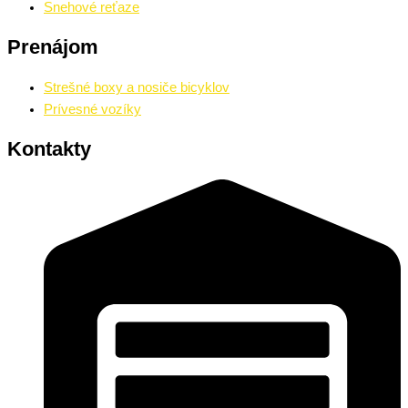
Snehové reťaze
Prenájom
Strešné boxy a nosiče bicyklov
Prívesné vozíky
Kontakty