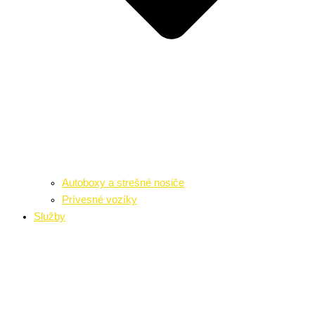
Autoboxy a strešné nosiče
Prívesné vozíky
Služby