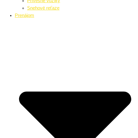
Prívesné vozíky
Snehové reťaze
Prenájom