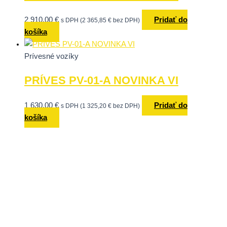
2 910,00
€
Pridať do
s DPH (
2 365,85
€
bez DPH)
košíka
Prívesné vozíky
PRÍVES PV-01-A NOVINKA VI
1 630,00
€
Pridať do
s DPH (
1 325,20
€
bez DPH)
košíka