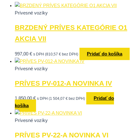
Prívesné vozíky
BRZDENÝ PRÍVES KATEGÓRIE O1
AKCIA VII
997,00
€
Pridať do košíka
s DPH (
810,57
€
bez DPH)
Prívesné vozíky
PRÍVES PV-012-A NOVINKA IV
1 850,00
€
Pridať do
s DPH (
1 504,07
€
bez DPH)
košíka
Prívesné vozíky
PRÍVES PV-22-A NOVINKA VI