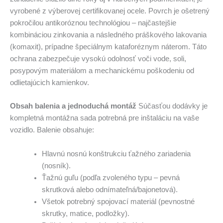
vyrobené z výberovej certifikovanej ocele. Povrch je ošetrený
pokročilou antikoróznou technológiou – najčastejšie
kombináciou zinkovania a následného práškového lakovania
(komaxit), prípadne špeciálnym kataforéznym náterom. Táto
ochrana zabezpečuje vysokú odolnosť voči vode, soli,
posypovým materiálom a mechanickému poškodeniu od
odlietajúcich kamienkov.
Obsah balenia a jednoduchá montáž
Súčasťou dodávky je
kompletná montážna sada potrebná pre inštaláciu na vaše
vozidlo. Balenie obsahuje:
Hlavnú nosnú konštrukciu ťažného zariadenia
(nosník).
Ťažnú guľu (podľa zvoleného typu – pevná
skrutková alebo odnímateľná/bajonetová).
Všetok potrebný spojovací materiál (pevnostné
skrutky, matice, podložky).