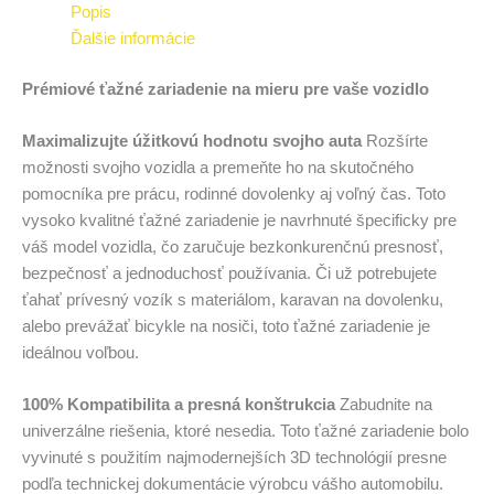
Popis
Ďalšie informácie
Prémiové ťažné zariadenie na mieru pre vaše vozidlo
Maximalizujte úžitkovú hodnotu svojho auta
Rozšírte
možnosti svojho vozidla a premeňte ho na skutočného
pomocníka pre prácu, rodinné dovolenky aj voľný čas. Toto
vysoko kvalitné ťažné zariadenie je navrhnuté špecificky pre
váš model vozidla, čo zaručuje bezkonkurenčnú presnosť,
bezpečnosť a jednoduchosť používania. Či už potrebujete
ťahať prívesný vozík s materiálom, karavan na dovolenku,
alebo prevážať bicykle na nosiči, toto ťažné zariadenie je
ideálnou voľbou.
100% Kompatibilita a presná konštrukcia
Zabudnite na
univerzálne riešenia, ktoré nesedia. Toto ťažné zariadenie bolo
vyvinuté s použitím najmodernejších 3D technológií presne
podľa technickej dokumentácie výrobcu vášho automobilu.