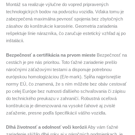
Montáž sa realizuje výlučne do vopred pripravených
technologických bodov na podvozku vozidla. Vďaka tomu je
zabezpečená maximálna pevnosť spojenia bez zbytočných
zásahov do konštrukcie karosérie. Geometria zariadenia
rešpektuje línie nárazníka, čo zaručuje estetický vzhľad aj po
inštalácii.
Bezpečnosť a certifikácia na prvom mieste
Bezpečnosť na
cestách je pre nás prioritou. Toto ťažné zariadenie prešlo
náročnými záťažovými testami a disponuje potrebnou
európskou homologizáciou (E/e-mark). Spĺňa najprísnejšie
normy EÚ, čo znamená, že s ním môžete bez obáv cestovať
po celej Európe bez nutnosti ďalšieho schvaľovania či zápisu
do technického preukazu v zahraničí. Robustná oceľová
konštrukcia je dimenzovaná na vysoké ťahové aj zvislé
zaťaženie, presne podľa špecifikácií vášho vozidla.
Dlhá životnosť a odolnosť voči korózii
Aby vám ťažné
zariadenie slúžilo dlhé roky aj v náročných podmienkach, je