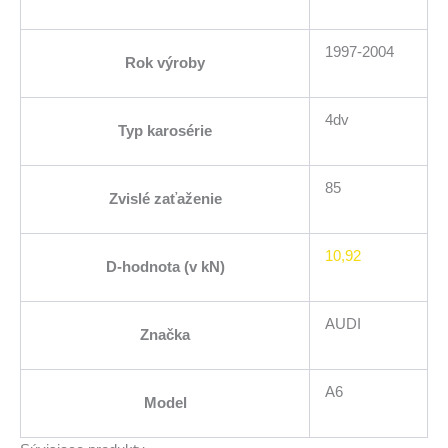
1997-2004
Rok výroby
4dv
Typ karosérie
85
Zvislé zaťaženie
10,92
D-hodnota (v kN)
AUDI
Značka
A6
Model