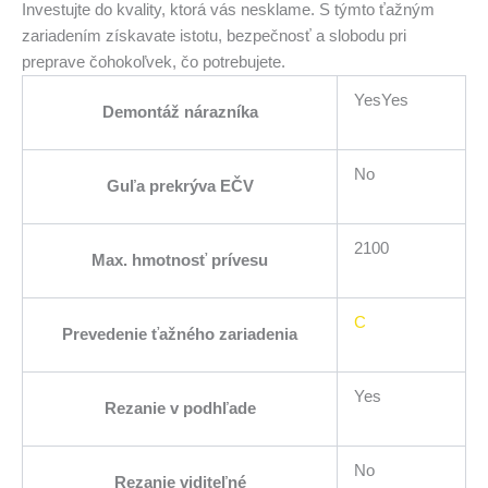
Investujte do kvality, ktorá vás nesklame. S týmto ťažným
zariadením získavate istotu, bezpečnosť a slobodu pri
preprave čohokoľvek, čo potrebujete.
YesYes
Demontáž nárazníka
No
Guľa prekrýva EČV
2100
Max. hmotnosť prívesu
C
Prevedenie ťažného zariadenia
Yes
Rezanie v podhľade
No
Rezanie viditeľné