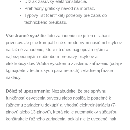
Držiak zásuvky elektroinštalácie.
Prehľadný grafický návod na montáž.
Typový list (certifikát) potrebný pre zápis do
technického preukazu.
Všestranné využitie
Toto zariadenie nie je len o ťahaní
prívesov. Je plne kompatibilné s modernými nosičmi bicyklov
na ťažné zariadenie, ktoré sú dnes najpopulárnejším a
najbezpečnejším spôsobom prepravy bicyklov a
elektrobicyklov. Vďaka vysokému zvislému zaťaženiu (údaj v
kg nájdete v technických parametroch) zvládne aj ťažšie
náklady.
Dôležité upozornenie:
Nezabudnite, že pre správnu
funkčnosť osvetlenia prívesu alebo nosiča je potrebné k
ťažnému zariadeniu dokúpiť aj vhodnú elektroinštaláciu (7-
pinovú alebo 13-pinovú), ktorá nie je automaticky súčasťou
konštrukcie ťažného zariadenia, pokiaľ nie je uvedené inak.