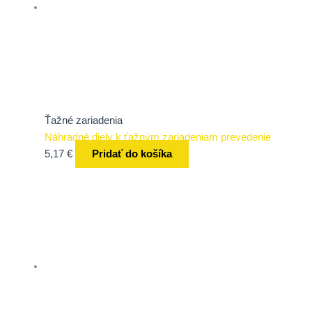
Ťažné zariadenia
Náhradné diely k ťažným zariadeniam prevedenie
5,17
€
Pridať do košíka