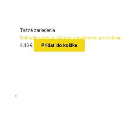
Ťažné zariadenia
Náhradné diely k ťažným zariadeniam prevedenie
4,43
€
Pridať do košíka