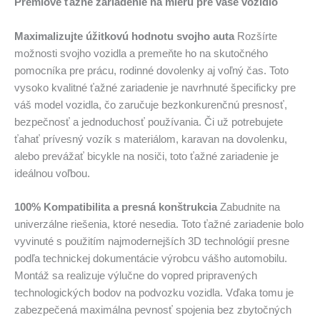
Prémiové ťažné zariadenie na mieru pre vaše vozidlo
Maximalizujte úžitkovú hodnotu svojho auta
Rozšírte
možnosti svojho vozidla a premeňte ho na skutočného
pomocníka pre prácu, rodinné dovolenky aj voľný čas. Toto
vysoko kvalitné ťažné zariadenie je navrhnuté špecificky pre
váš model vozidla, čo zaručuje bezkonkurenčnú presnosť,
bezpečnosť a jednoduchosť používania. Či už potrebujete
ťahať prívesný vozík s materiálom, karavan na dovolenku,
alebo prevážať bicykle na nosiči, toto ťažné zariadenie je
ideálnou voľbou.
100% Kompatibilita a presná konštrukcia
Zabudnite na
univerzálne riešenia, ktoré nesedia. Toto ťažné zariadenie bolo
vyvinuté s použitím najmodernejších 3D technológií presne
podľa technickej dokumentácie výrobcu vášho automobilu.
Montáž sa realizuje výlučne do vopred pripravených
technologických bodov na podvozku vozidla. Vďaka tomu je
zabezpečená maximálna pevnosť spojenia bez zbytočných