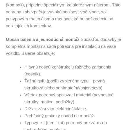
(komaxit), prípadne špeciálnym kataforéznym náterom. Táto
ochrana zabezpečuje vysokú odolnosť voči vode, soli,
posypovým materiálom a mechanickému poškodeniu od
odlietajúcich kamienkov.
Obsah balenia a jednoduchá montáž
Súčasťou dodávky je
kompletná montážna sada potrebná pre inštaláciu na vaše
vozidlo. Balenie obsahuje:
Hlavnú nosnú konštrukciu ťažného zariadenia
(nosník).
Ťažnú guľu (podľa zvoleného typu – pevná
skrutková alebo odnímateľná/bajonetová).
Všetok potrebný spojovací materiál (pevnostné
skrutky, matice, podložky).
Držiak zásuvky elektroinštalácie.
Prehľadný grafický návod na montáž.
Typový list (certifikát) potrebný pre zápis do
technického preukazu.