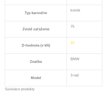
kombi
Typ karosérie
75
Zvislé zaťaženie
10
D-hodnota (v kN)
BMW
Značka
3-rad
Model
Súvisiace produkty