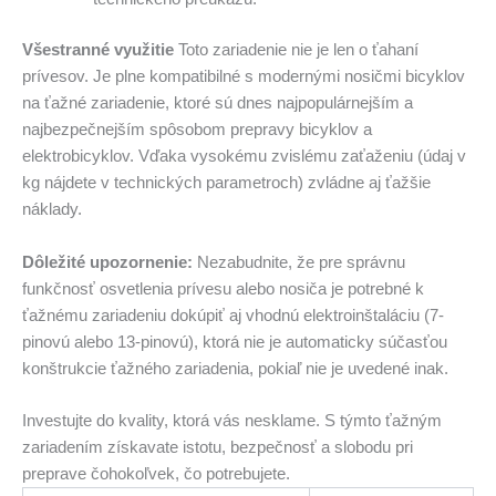
Všestranné využitie
Toto zariadenie nie je len o ťahaní
prívesov. Je plne kompatibilné s modernými nosičmi bicyklov
na ťažné zariadenie, ktoré sú dnes najpopulárnejším a
najbezpečnejším spôsobom prepravy bicyklov a
elektrobicyklov. Vďaka vysokému zvislému zaťaženiu (údaj v
kg nájdete v technických parametroch) zvládne aj ťažšie
náklady.
Dôležité upozornenie:
Nezabudnite, že pre správnu
funkčnosť osvetlenia prívesu alebo nosiča je potrebné k
ťažnému zariadeniu dokúpiť aj vhodnú elektroinštaláciu (7-
pinovú alebo 13-pinovú), ktorá nie je automaticky súčasťou
konštrukcie ťažného zariadenia, pokiaľ nie je uvedené inak.
Investujte do kvality, ktorá vás nesklame. S týmto ťažným
zariadením získavate istotu, bezpečnosť a slobodu pri
preprave čohokoľvek, čo potrebujete.