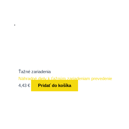
Ťažné zariadenia
Náhradné diely k ťažným zariadeniam prevedenie
4,43
€
Pridať do košíka