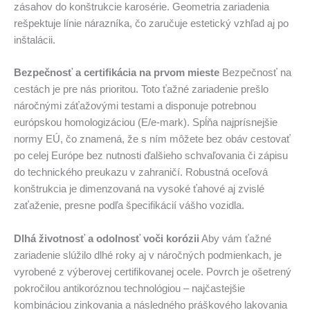
zásahov do konštrukcie karosérie. Geometria zariadenia
rešpektuje línie nárazníka, čo zaručuje estetický vzhľad aj po
inštalácii.
Bezpečnosť a certifikácia na prvom mieste
Bezpečnosť na
cestách je pre nás prioritou. Toto ťažné zariadenie prešlo
náročnými záťažovými testami a disponuje potrebnou
európskou homologizáciou (E/e-mark). Spĺňa najprísnejšie
normy EÚ, čo znamená, že s ním môžete bez obáv cestovať
po celej Európe bez nutnosti ďalšieho schvaľovania či zápisu
do technického preukazu v zahraničí. Robustná oceľová
konštrukcia je dimenzovaná na vysoké ťahové aj zvislé
zaťaženie, presne podľa špecifikácií vášho vozidla.
Dlhá životnosť a odolnosť voči korózii
Aby vám ťažné
zariadenie slúžilo dlhé roky aj v náročných podmienkach, je
vyrobené z výberovej certifikovanej ocele. Povrch je ošetrený
pokročilou antikoróznou technológiou – najčastejšie
kombináciou zinkovania a následného práškového lakovania