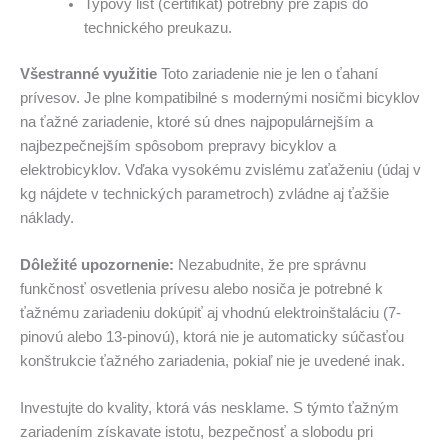
Typový list (certifikát) potrebný pre zápis do
technického preukazu.
Všestranné využitie
Toto zariadenie nie je len o ťahaní
prívesov. Je plne kompatibilné s modernými nosičmi bicyklov
na ťažné zariadenie, ktoré sú dnes najpopulárnejším a
najbezpečnejším spôsobom prepravy bicyklov a
elektrobicyklov. Vďaka vysokému zvislému zaťaženiu (údaj v
kg nájdete v technických parametroch) zvládne aj ťažšie
náklady.
Dôležité upozornenie:
Nezabudnite, že pre správnu
funkčnosť osvetlenia prívesu alebo nosiča je potrebné k
ťažnému zariadeniu dokúpiť aj vhodnú elektroinštaláciu (7-
pinovú alebo 13-pinovú), ktorá nie je automaticky súčasťou
konštrukcie ťažného zariadenia, pokiaľ nie je uvedené inak.
Investujte do kvality, ktorá vás nesklame. S týmto ťažným
zariadením získavate istotu, bezpečnosť a slobodu pri