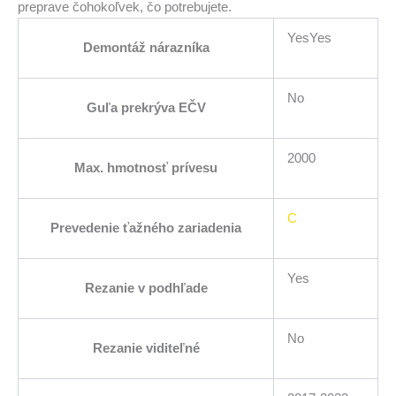
preprave čohokoľvek, čo potrebujete.
YesYes
Demontáž nárazníka
No
Guľa prekrýva EČV
2000
Max. hmotnosť prívesu
C
Prevedenie ťažného zariadenia
Yes
Rezanie v podhľade
No
Rezanie viditeľné