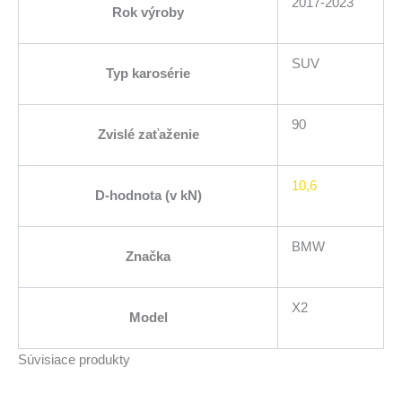
2017-2023
Rok výroby
SUV
Typ karosérie
90
Zvislé zaťaženie
10,6
D-hodnota (v kN)
BMW
Značka
X2
Model
Súvisiace produkty