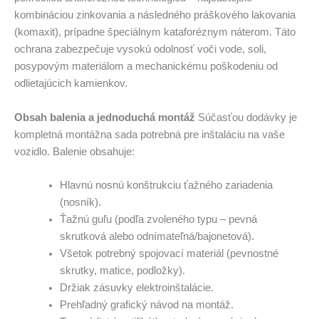
kombináciou zinkovania a následného práškového lakovania
(komaxit), prípadne špeciálnym kataforéznym náterom. Táto
ochrana zabezpečuje vysokú odolnosť voči vode, soli,
posypovým materiálom a mechanickému poškodeniu od
odlietajúcich kamienkov.
Obsah balenia a jednoduchá montáž
Súčasťou dodávky je
kompletná montážna sada potrebná pre inštaláciu na vaše
vozidlo. Balenie obsahuje:
Hlavnú nosnú konštrukciu ťažného zariadenia
(nosník).
Ťažnú guľu (podľa zvoleného typu – pevná
skrutková alebo odnímateľná/bajonetová).
Všetok potrebný spojovací materiál (pevnostné
skrutky, matice, podložky).
Držiak zásuvky elektroinštalácie.
Prehľadný grafický návod na montáž.