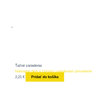
Ťažné zariadenia
Náhradné diely k ťažným zariadeniam prevedenie
2,21
€
Pridať do košíka