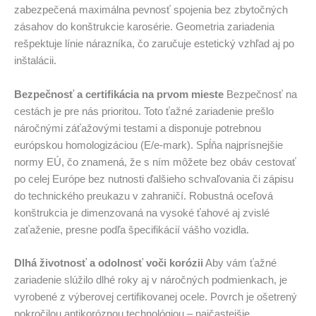
zabezpečená maximálna pevnosť spojenia bez zbytočných
zásahov do konštrukcie karosérie. Geometria zariadenia
rešpektuje línie nárazníka, čo zaručuje estetický vzhľad aj po
inštalácii.
Bezpečnosť a certifikácia na prvom mieste
Bezpečnosť na
cestách je pre nás prioritou. Toto ťažné zariadenie prešlo
náročnými záťažovými testami a disponuje potrebnou
európskou homologizáciou (E/e-mark). Spĺňa najprísnejšie
normy EÚ, čo znamená, že s ním môžete bez obáv cestovať
po celej Európe bez nutnosti ďalšieho schvaľovania či zápisu
do technického preukazu v zahraničí. Robustná oceľová
konštrukcia je dimenzovaná na vysoké ťahové aj zvislé
zaťaženie, presne podľa špecifikácií vášho vozidla.
Dlhá životnosť a odolnosť voči korózii
Aby vám ťažné
zariadenie slúžilo dlhé roky aj v náročných podmienkach, je
vyrobené z výberovej certifikovanej ocele. Povrch je ošetrený
pokročilou antikoróznou technológiou – najčastejšie