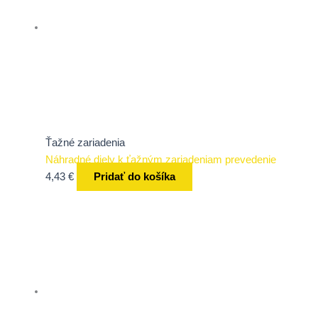
Ťažné zariadenia
Náhradné diely k ťažným zariadeniam prevedenie
4,43
€
Pridať do košíka