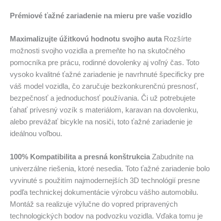
Prémiové ťažné zariadenie na mieru pre vaše vozidlo
Maximalizujte úžitkovú hodnotu svojho auta
Rozšírte
možnosti svojho vozidla a premeňte ho na skutočného
pomocníka pre prácu, rodinné dovolenky aj voľný čas. Toto
vysoko kvalitné ťažné zariadenie je navrhnuté špecificky pre
váš model vozidla, čo zaručuje bezkonkurenčnú presnosť,
bezpečnosť a jednoduchosť používania. Či už potrebujete
ťahať prívesný vozík s materiálom, karavan na dovolenku,
alebo prevážať bicykle na nosiči, toto ťažné zariadenie je
ideálnou voľbou.
100% Kompatibilita a presná konštrukcia
Zabudnite na
univerzálne riešenia, ktoré nesedia. Toto ťažné zariadenie bolo
vyvinuté s použitím najmodernejších 3D technológií presne
podľa technickej dokumentácie výrobcu vášho automobilu.
Montáž sa realizuje výlučne do vopred pripravených
technologických bodov na podvozku vozidla. Vďaka tomu je