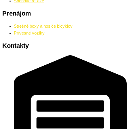
Snehové reťaze
Prenájom
Strešné boxy a nosiče bicyklov
Prívesné vozíky
Kontakty