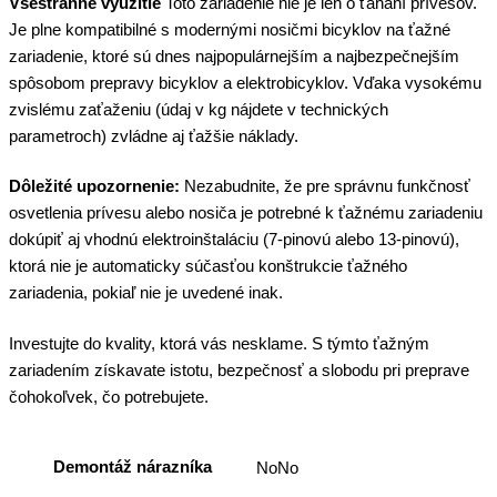
Všestranné využitie
Toto zariadenie nie je len o ťahaní prívesov.
Je plne kompatibilné s modernými nosičmi bicyklov na ťažné
zariadenie, ktoré sú dnes najpopulárnejším a najbezpečnejším
spôsobom prepravy bicyklov a elektrobicyklov. Vďaka vysokému
zvislému zaťaženiu (údaj v kg nájdete v technických
parametroch) zvládne aj ťažšie náklady.
Dôležité upozornenie:
Nezabudnite, že pre správnu funkčnosť
osvetlenia prívesu alebo nosiča je potrebné k ťažnému zariadeniu
dokúpiť aj vhodnú elektroinštaláciu (7-pinovú alebo 13-pinovú),
ktorá nie je automaticky súčasťou konštrukcie ťažného
zariadenia, pokiaľ nie je uvedené inak.
Investujte do kvality, ktorá vás nesklame. S týmto ťažným
zariadením získavate istotu, bezpečnosť a slobodu pri preprave
čohokoľvek, čo potrebujete.
Demontáž nárazníka
NoNo