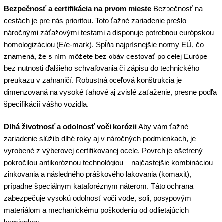
Bezpečnosť a certifikácia na prvom mieste
Bezpečnosť na
cestách je pre nás prioritou. Toto ťažné zariadenie prešlo
náročnými záťažovými testami a disponuje potrebnou európskou
homologizáciou (E/e-mark). Spĺňa najprísnejšie normy EÚ, čo
znamená, že s ním môžete bez obáv cestovať po celej Európe
bez nutnosti ďalšieho schvaľovania či zápisu do technického
preukazu v zahraničí. Robustná oceľová konštrukcia je
dimenzovaná na vysoké ťahové aj zvislé zaťaženie, presne podľa
špecifikácií vášho vozidla.
Dlhá životnosť a odolnosť voči korózii
Aby vám ťažné
zariadenie slúžilo dlhé roky aj v náročných podmienkach, je
vyrobené z výberovej certifikovanej ocele. Povrch je ošetrený
pokročilou antikoróznou technológiou – najčastejšie kombináciou
zinkovania a následného práškového lakovania (komaxit),
prípadne špeciálnym kataforéznym náterom. Táto ochrana
zabezpečuje vysokú odolnosť voči vode, soli, posypovým
materiálom a mechanickému poškodeniu od odlietajúcich