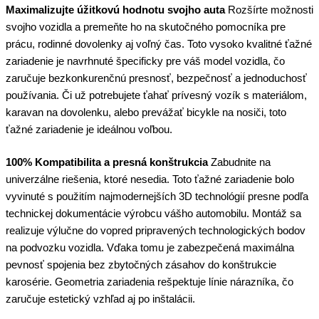
Maximalizujte úžitkovú hodnotu svojho auta
Rozšírte možnosti
svojho vozidla a premeňte ho na skutočného pomocníka pre
prácu, rodinné dovolenky aj voľný čas. Toto vysoko kvalitné ťažné
zariadenie je navrhnuté špecificky pre váš model vozidla, čo
zaručuje bezkonkurenčnú presnosť, bezpečnosť a jednoduchosť
používania. Či už potrebujete ťahať prívesný vozík s materiálom,
karavan na dovolenku, alebo prevážať bicykle na nosiči, toto
ťažné zariadenie je ideálnou voľbou.
100% Kompatibilita a presná konštrukcia
Zabudnite na
univerzálne riešenia, ktoré nesedia. Toto ťažné zariadenie bolo
vyvinuté s použitím najmodernejších 3D technológií presne podľa
technickej dokumentácie výrobcu vášho automobilu. Montáž sa
realizuje výlučne do vopred pripravených technologických bodov
na podvozku vozidla. Vďaka tomu je zabezpečená maximálna
pevnosť spojenia bez zbytočných zásahov do konštrukcie
karosérie. Geometria zariadenia rešpektuje línie nárazníka, čo
zaručuje estetický vzhľad aj po inštalácii.