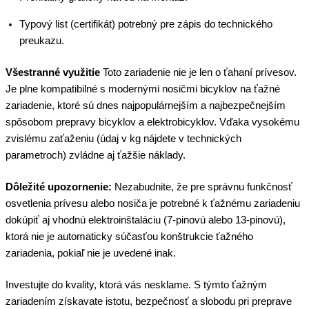
Typový list (certifikát) potrebný pre zápis do technického
preukazu.
Všestranné využitie
Toto zariadenie nie je len o ťahaní prívesov.
Je plne kompatibilné s modernými nosičmi bicyklov na ťažné
zariadenie, ktoré sú dnes najpopulárnejším a najbezpečnejším
spôsobom prepravy bicyklov a elektrobicyklov. Vďaka vysokému
zvislému zaťaženiu (údaj v kg nájdete v technických
parametroch) zvládne aj ťažšie náklady.
Dôležité upozornenie:
Nezabudnite, že pre správnu funkčnosť
osvetlenia prívesu alebo nosiča je potrebné k ťažnému zariadeniu
dokúpiť aj vhodnú elektroinštaláciu (7-pinovú alebo 13-pinovú),
ktorá nie je automaticky súčasťou konštrukcie ťažného
zariadenia, pokiaľ nie je uvedené inak.
Investujte do kvality, ktorá vás nesklame. S týmto ťažným
zariadením získavate istotu, bezpečnosť a slobodu pri preprave