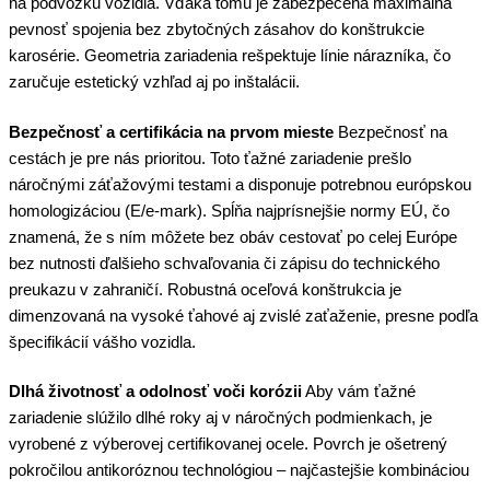
na podvozku vozidla. Vďaka tomu je zabezpečená maximálna
pevnosť spojenia bez zbytočných zásahov do konštrukcie
karosérie. Geometria zariadenia rešpektuje línie nárazníka, čo
zaručuje estetický vzhľad aj po inštalácii.
Bezpečnosť a certifikácia na prvom mieste
Bezpečnosť na
cestách je pre nás prioritou. Toto ťažné zariadenie prešlo
náročnými záťažovými testami a disponuje potrebnou európskou
homologizáciou (E/e-mark). Spĺňa najprísnejšie normy EÚ, čo
znamená, že s ním môžete bez obáv cestovať po celej Európe
bez nutnosti ďalšieho schvaľovania či zápisu do technického
preukazu v zahraničí. Robustná oceľová konštrukcia je
dimenzovaná na vysoké ťahové aj zvislé zaťaženie, presne podľa
špecifikácií vášho vozidla.
Dlhá životnosť a odolnosť voči korózii
Aby vám ťažné
zariadenie slúžilo dlhé roky aj v náročných podmienkach, je
vyrobené z výberovej certifikovanej ocele. Povrch je ošetrený
pokročilou antikoróznou technológiou – najčastejšie kombináciou