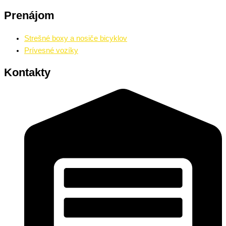
Prenájom
Strešné boxy a nosiče bicyklov
Prívesné vozíky
Kontakty