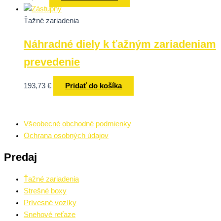
Ťažné zariadenia
Náhradné diely k ťažným zariadeniam
prevedenie
193,73
€
Pridať do košíka
Všeobecné obchodné podmienky
Ochrana osobných údajov
Predaj
Ťažné zariadenia
Strešné boxy
Prívesné vozíky
Snehové reťaze