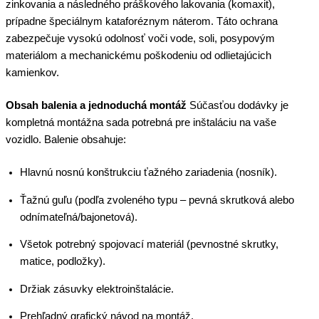
zinkovania a následného práškového lakovania (komaxit),
prípadne špeciálnym kataforéznym náterom. Táto ochrana
zabezpečuje vysokú odolnosť voči vode, soli, posypovým
materiálom a mechanickému poškodeniu od odlietajúcich
kamienkov.
Obsah balenia a jednoduchá montáž
Súčasťou dodávky je
kompletná montážna sada potrebná pre inštaláciu na vaše
vozidlo. Balenie obsahuje:
Hlavnú nosnú konštrukciu ťažného zariadenia (nosník).
Ťažnú guľu (podľa zvoleného typu – pevná skrutková alebo
odnímateľná/bajonetová).
Všetok potrebný spojovací materiál (pevnostné skrutky,
matice, podložky).
Držiak zásuvky elektroinštalácie.
Prehľadný grafický návod na montáž.