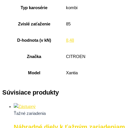
Typ karosérie
kombi
Zvislé zaťaženie
85
D-hodnota (v kN)
8,48
Značka
CITROEN
Model
Xantia
Súvisiace produkty
Ťažné zariadenia
Náhradné diely k ťažným zariadeniam