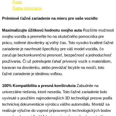
Popis
Ďalšie informácie
Prémiové ťažné zariadenie na mieru pre vaše vozidlo
Maximalizujte úžitkovú hodnotu svojho auta
Rozšírte možnosti
svojho vozidla a premeňte ho na skutočného pomocníka pre
prácu, rodinné dovolenky aj voľný čas. Toto vysoko kvalitné ťažné
zariadenie je navrhnuté špecificky pre váš model vozidla, čo
zaručuje bezkonkurenčnú presnosť, bezpečnosť a jednoduchosť
používania. Či už potrebujete ťahať prívesný vozík s materiálom,
karavan na dovolenku, alebo prevážať bicykle na nosiči, toto
ťažné zariadenie je ideálnou voľbou.
100% Kompatibilita a presná konštrukcia
Zabudnite na
univerzálne riešenia, ktoré nesedia. Toto ťažné zariadenie bolo
vyvinuté s použitím najmodernejších 3D technológií presne podľa
technickej dokumentácie výrobcu vášho automobilu. Montáž sa
realizuje výlučne do vopred pripravených technologických bodov