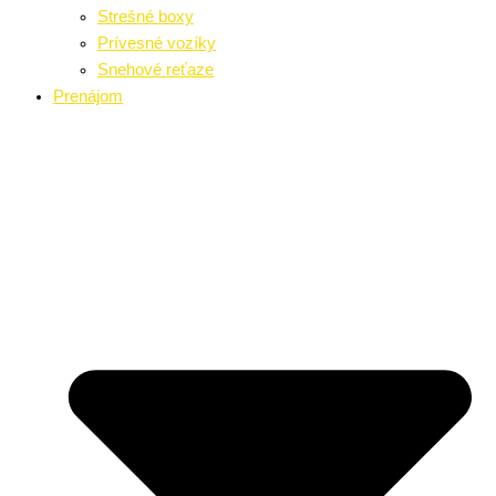
Strešné boxy
Prívesné vozíky
Snehové reťaze
Prenájom