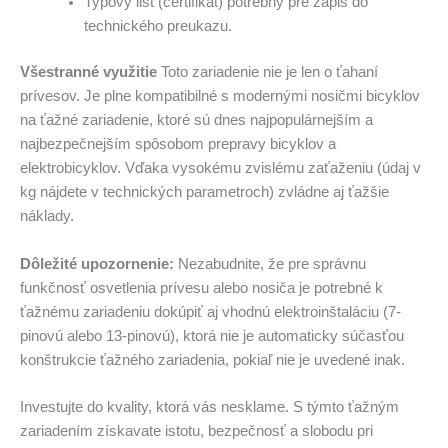
Typový list (certifikát) potrebný pre zápis do
technického preukazu.
Všestranné využitie
Toto zariadenie nie je len o ťahaní
prívesov. Je plne kompatibilné s modernými nosičmi bicyklov
na ťažné zariadenie, ktoré sú dnes najpopulárnejším a
najbezpečnejším spôsobom prepravy bicyklov a
elektrobicyklov. Vďaka vysokému zvislému zaťaženiu (údaj v
kg nájdete v technických parametroch) zvládne aj ťažšie
náklady.
Dôležité upozornenie:
Nezabudnite, že pre správnu
funkčnosť osvetlenia prívesu alebo nosiča je potrebné k
ťažnému zariadeniu dokúpiť aj vhodnú elektroinštaláciu (7-
pinovú alebo 13-pinovú), ktorá nie je automaticky súčasťou
konštrukcie ťažného zariadenia, pokiaľ nie je uvedené inak.
Investujte do kvality, ktorá vás nesklame. S týmto ťažným
zariadením získavate istotu, bezpečnosť a slobodu pri