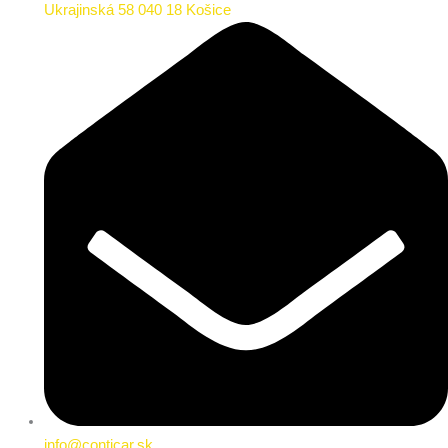
Ukrajinská 58 040 18 Košice
info@conticar.sk