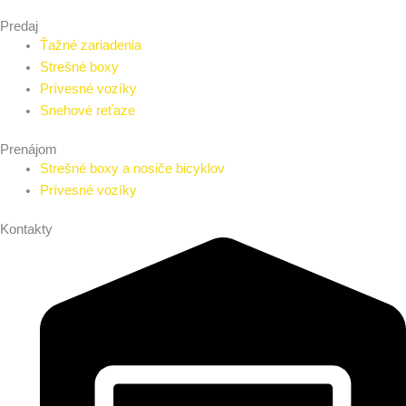
Predaj
Ťažné zariadenia
Strešné boxy
Prívesné vozíky
Snehové reťaze
Prenájom
Strešné boxy a nosiče bicyklov
Prívesné vozíky
Kontakty