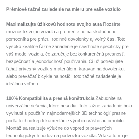
Prémiové ťažné zariadenie na mieru pre vaše vozidlo
Maximalizujte úžitkovú hodnotu svojho auta
Rozšírte
možnosti svojho vozidla a premeňte ho na skutočného
pomocníka pre prácu, rodinné dovolenky aj voľný čas. Toto
vysoko kvalitné ťažné zariadenie je navrhnuté špecificky pre
váš model vozidla, čo zaručuje bezkonkurenčnú presnosť,
bezpečnosť a jednoduchosť používania. Či už potrebujete
ťahať prívesný vozík s materiálom, karavan na dovolenku,
alebo prevážať bicykle na nosiči, toto ťažné zariadenie je
ideálnou voľbou.
100% Kompatibilita a presná konštrukcia
Zabudnite na
univerzálne riešenia, ktoré nesedia. Toto ťažné zariadenie bolo
vyvinuté s použitím najmodernejších 3D technológií presne
podľa technickej dokumentácie výrobcu vášho automobilu.
Montáž sa realizuje výlučne do vopred pripravených
technologických bodov na podvozku vozidla. Vďaka tomu je