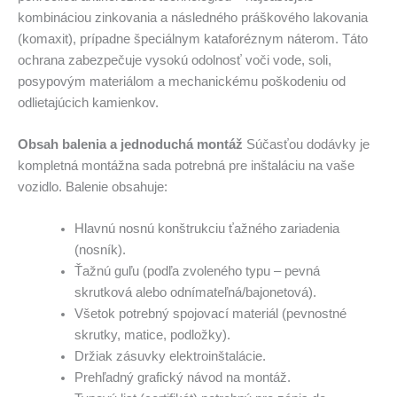
kombináciou zinkovania a následného práškového lakovania
(komaxit), prípadne špeciálnym kataforéznym náterom. Táto
ochrana zabezpečuje vysokú odolnosť voči vode, soli,
posypovým materiálom a mechanickému poškodeniu od
odlietajúcich kamienkov.
Obsah balenia a jednoduchá montáž
Súčasťou dodávky je
kompletná montážna sada potrebná pre inštaláciu na vaše
vozidlo. Balenie obsahuje:
Hlavnú nosnú konštrukciu ťažného zariadenia
(nosník).
Ťažnú guľu (podľa zvoleného typu – pevná
skrutková alebo odnímateľná/bajonetová).
Všetok potrebný spojovací materiál (pevnostné
skrutky, matice, podložky).
Držiak zásuvky elektroinštalácie.
Prehľadný grafický návod na montáž.