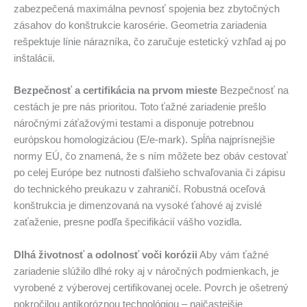
zabezpečená maximálna pevnosť spojenia bez zbytočných
zásahov do konštrukcie karosérie. Geometria zariadenia
rešpektuje línie nárazníka, čo zaručuje estetický vzhľad aj po
inštalácii.
Bezpečnosť a certifikácia na prvom mieste
Bezpečnosť na
cestách je pre nás prioritou. Toto ťažné zariadenie prešlo
náročnými záťažovými testami a disponuje potrebnou
európskou homologizáciou (E/e-mark). Spĺňa najprísnejšie
normy EÚ, čo znamená, že s ním môžete bez obáv cestovať
po celej Európe bez nutnosti ďalšieho schvaľovania či zápisu
do technického preukazu v zahraničí. Robustná oceľová
konštrukcia je dimenzovaná na vysoké ťahové aj zvislé
zaťaženie, presne podľa špecifikácií vášho vozidla.
Dlhá životnosť a odolnosť voči korózii
Aby vám ťažné
zariadenie slúžilo dlhé roky aj v náročných podmienkach, je
vyrobené z výberovej certifikovanej ocele. Povrch je ošetrený
pokročilou antikoróznou technológiou – najčastejšie