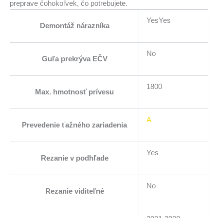
preprave čohokoľvek, čo potrebujete.
YesYes
Demontáž nárazníka
No
Guľa prekrýva EČV
1800
Max. hmotnosť prívesu
A
Prevedenie ťažného zariadenia
Yes
Rezanie v podhľade
No
Rezanie viditeľné