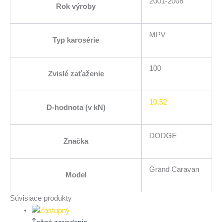
2001-2008
Rok výroby
MPV
Typ karosérie
100
Zvislé zaťaženie
10,52
D-hodnota (v kN)
DODGE
Značka
Grand Caravan
Model
Súvisiace produkty