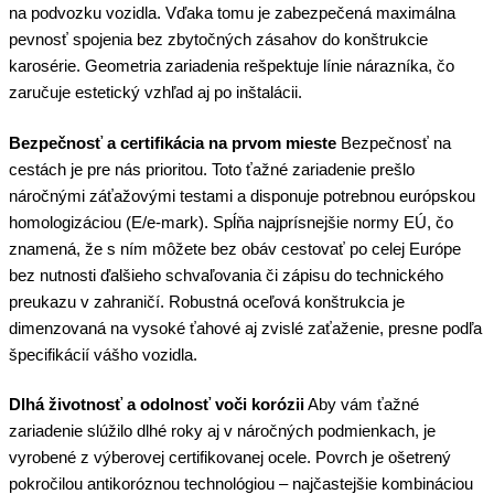
na podvozku vozidla. Vďaka tomu je zabezpečená maximálna
pevnosť spojenia bez zbytočných zásahov do konštrukcie
karosérie. Geometria zariadenia rešpektuje línie nárazníka, čo
zaručuje estetický vzhľad aj po inštalácii.
Bezpečnosť a certifikácia na prvom mieste
Bezpečnosť na
cestách je pre nás prioritou. Toto ťažné zariadenie prešlo
náročnými záťažovými testami a disponuje potrebnou európskou
homologizáciou (E/e-mark). Spĺňa najprísnejšie normy EÚ, čo
znamená, že s ním môžete bez obáv cestovať po celej Európe
bez nutnosti ďalšieho schvaľovania či zápisu do technického
preukazu v zahraničí. Robustná oceľová konštrukcia je
dimenzovaná na vysoké ťahové aj zvislé zaťaženie, presne podľa
špecifikácií vášho vozidla.
Dlhá životnosť a odolnosť voči korózii
Aby vám ťažné
zariadenie slúžilo dlhé roky aj v náročných podmienkach, je
vyrobené z výberovej certifikovanej ocele. Povrch je ošetrený
pokročilou antikoróznou technológiou – najčastejšie kombináciou