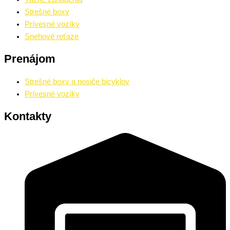
Strešné boxy
Prívesné vozíky
Snehové reťaze
Prenájom
Strešné boxy a nosiče bicyklov
Prívesné vozíky
Kontakty