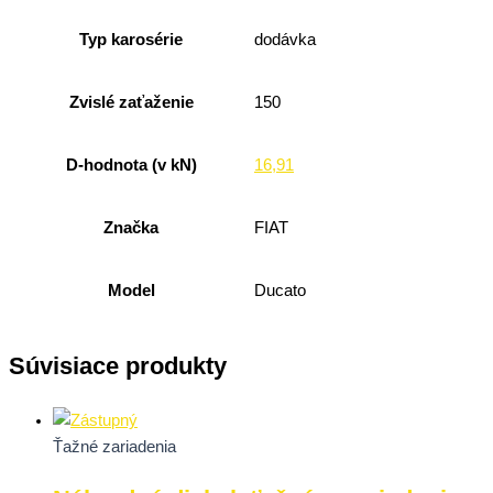
Typ karosérie
dodávka
Zvislé zaťaženie
150
D-hodnota (v kN)
16,91
Značka
FIAT
Model
Ducato
Súvisiace produkty
Ťažné zariadenia