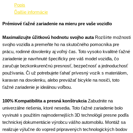
Popis
Ďalšie informácie
Prémiové ťažné zariadenie na mieru pre vaše vozidlo
Maximalizujte úžitkovú hodnotu svojho auta
Rozšírte možnosti
svojho vozidla a premeňte ho na skutočného pomocníka pre
prácu, rodinné dovolenky aj voľný čas. Toto vysoko kvalitné ťažné
zariadenie je navrhnuté špecificky pre váš model vozidla, čo
zaručuje bezkonkurenčnú presnosť, bezpečnosť a jednoduchosť
používania. Či už potrebujete ťahať prívesný vozík s materiálom,
karavan na dovolenku, alebo prevážať bicykle na nosiči, toto
ťažné zariadenie je ideálnou voľbou.
100% Kompatibilita a presná konštrukcia
Zabudnite na
univerzálne riešenia, ktoré nesedia. Toto ťažné zariadenie bolo
vyvinuté s použitím najmodernejších 3D technológií presne podľa
technickej dokumentácie výrobcu vášho automobilu. Montáž sa
realizuje výlučne do vopred pripravených technologických bodov