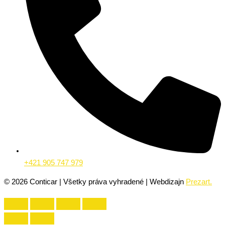
+421 905 747 979
©
2026
Conticar | Všetky práva vyhradené | Webdizajn
Prezart.