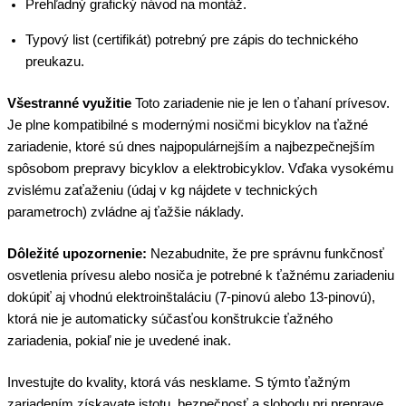
Prehľadný grafický návod na montáž.
Typový list (certifikát) potrebný pre zápis do technického
preukazu.
Všestranné využitie
Toto zariadenie nie je len o ťahaní prívesov.
Je plne kompatibilné s modernými nosičmi bicyklov na ťažné
zariadenie, ktoré sú dnes najpopulárnejším a najbezpečnejším
spôsobom prepravy bicyklov a elektrobicyklov. Vďaka vysokému
zvislému zaťaženiu (údaj v kg nájdete v technických
parametroch) zvládne aj ťažšie náklady.
Dôležité upozornenie:
Nezabudnite, že pre správnu funkčnosť
osvetlenia prívesu alebo nosiča je potrebné k ťažnému zariadeniu
dokúpiť aj vhodnú elektroinštaláciu (7-pinovú alebo 13-pinovú),
ktorá nie je automaticky súčasťou konštrukcie ťažného
zariadenia, pokiaľ nie je uvedené inak.
Investujte do kvality, ktorá vás nesklame. S týmto ťažným
zariadením získavate istotu, bezpečnosť a slobodu pri preprave