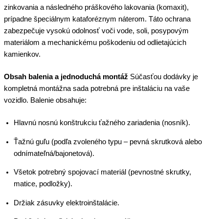
zinkovania a následného práškového lakovania (komaxit),
prípadne špeciálnym kataforéznym náterom. Táto ochrana
zabezpečuje vysokú odolnosť voči vode, soli, posypovým
materiálom a mechanickému poškodeniu od odlietajúcich
kamienkov.
Obsah balenia a jednoduchá montáž
Súčasťou dodávky je
kompletná montážna sada potrebná pre inštaláciu na vaše
vozidlo. Balenie obsahuje:
Hlavnú nosnú konštrukciu ťažného zariadenia (nosník).
Ťažnú guľu (podľa zvoleného typu – pevná skrutková alebo
odnímateľná/bajonetová).
Všetok potrebný spojovací materiál (pevnostné skrutky,
matice, podložky).
Držiak zásuvky elektroinštalácie.