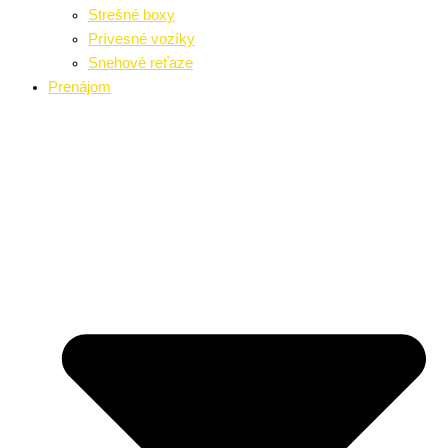
Strešné boxy
Prívesné vozíky
Snehové reťaze
Prenájom