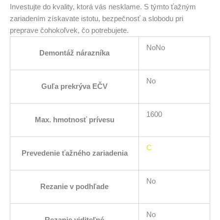
Investujte do kvality, ktorá vás nesklame. S týmto ťažným
zariadením získavate istotu, bezpečnosť a slobodu pri
preprave čohokoľvek, čo potrebujete.
NoNo
Demontáž nárazníka
No
Guľa prekrýva EČV
1600
Max. hmotnosť prívesu
C
Prevedenie ťažného zariadenia
No
Rezanie v podhľade
No
Rezanie viditeľné