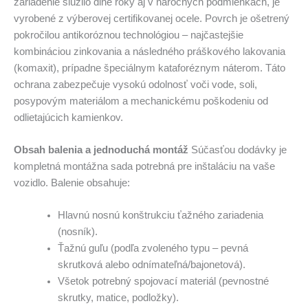
zariadenie slúžilo dlhé roky aj v náročných podmienkach, je
vyrobené z výberovej certifikovanej ocele. Povrch je ošetrený
pokročilou antikoróznou technológiou – najčastejšie
kombináciou zinkovania a následného práškového lakovania
(komaxit), prípadne špeciálnym kataforéznym náterom. Táto
ochrana zabezpečuje vysokú odolnosť voči vode, soli,
posypovým materiálom a mechanickému poškodeniu od
odlietajúcich kamienkov.
Obsah balenia a jednoduchá montáž
Súčasťou dodávky je
kompletná montážna sada potrebná pre inštaláciu na vaše
vozidlo. Balenie obsahuje:
Hlavnú nosnú konštrukciu ťažného zariadenia
(nosník).
Ťažnú guľu (podľa zvoleného typu – pevná
skrutková alebo odnímateľná/bajonetová).
Všetok potrebný spojovací materiál (pevnostné
skrutky, matice, podložky).