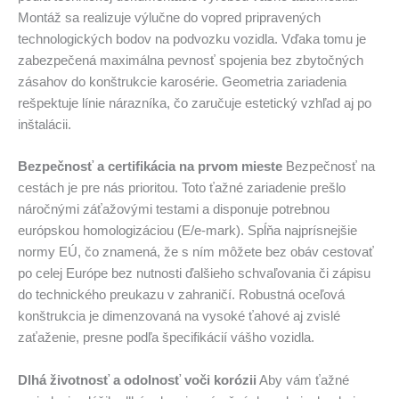
Montáž sa realizuje výlučne do vopred pripravených
technologických bodov na podvozku vozidla. Vďaka tomu je
zabezpečená maximálna pevnosť spojenia bez zbytočných
zásahov do konštrukcie karosérie. Geometria zariadenia
rešpektuje línie nárazníka, čo zaručuje estetický vzhľad aj po
inštalácii.
Bezpečnosť a certifikácia na prvom mieste
Bezpečnosť na
cestách je pre nás prioritou. Toto ťažné zariadenie prešlo
náročnými záťažovými testami a disponuje potrebnou
európskou homologizáciou (E/e-mark). Spĺňa najprísnejšie
normy EÚ, čo znamená, že s ním môžete bez obáv cestovať
po celej Európe bez nutnosti ďalšieho schvaľovania či zápisu
do technického preukazu v zahraničí. Robustná oceľová
konštrukcia je dimenzovaná na vysoké ťahové aj zvislé
zaťaženie, presne podľa špecifikácií vášho vozidla.
Dlhá životnosť a odolnosť voči korózii
Aby vám ťažné