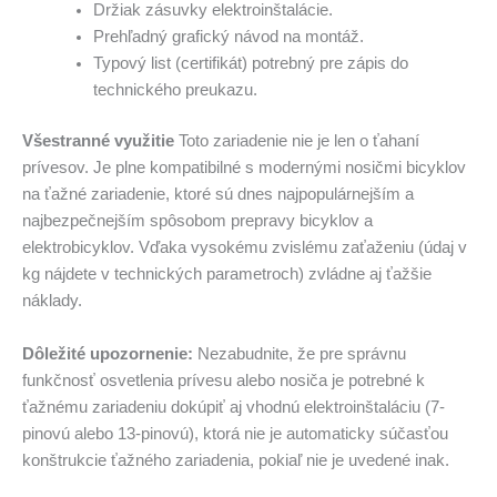
Držiak zásuvky elektroinštalácie.
Prehľadný grafický návod na montáž.
Typový list (certifikát) potrebný pre zápis do
technického preukazu.
Všestranné využitie
Toto zariadenie nie je len o ťahaní
prívesov. Je plne kompatibilné s modernými nosičmi bicyklov
na ťažné zariadenie, ktoré sú dnes najpopulárnejším a
najbezpečnejším spôsobom prepravy bicyklov a
elektrobicyklov. Vďaka vysokému zvislému zaťaženiu (údaj v
kg nájdete v technických parametroch) zvládne aj ťažšie
náklady.
Dôležité upozornenie:
Nezabudnite, že pre správnu
funkčnosť osvetlenia prívesu alebo nosiča je potrebné k
ťažnému zariadeniu dokúpiť aj vhodnú elektroinštaláciu (7-
pinovú alebo 13-pinovú), ktorá nie je automaticky súčasťou
konštrukcie ťažného zariadenia, pokiaľ nie je uvedené inak.