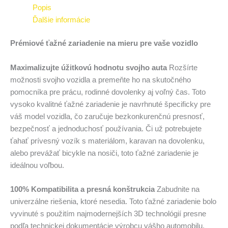
Popis
Ďalšie informácie
Prémiové ťažné zariadenie na mieru pre vaše vozidlo
Maximalizujte úžitkovú hodnotu svojho auta
Rozšírte
možnosti svojho vozidla a premeňte ho na skutočného
pomocníka pre prácu, rodinné dovolenky aj voľný čas. Toto
vysoko kvalitné ťažné zariadenie je navrhnuté špecificky pre
váš model vozidla, čo zaručuje bezkonkurenčnú presnosť,
bezpečnosť a jednoduchosť používania. Či už potrebujete
ťahať prívesný vozík s materiálom, karavan na dovolenku,
alebo prevážať bicykle na nosiči, toto ťažné zariadenie je
ideálnou voľbou.
100% Kompatibilita a presná konštrukcia
Zabudnite na
univerzálne riešenia, ktoré nesedia. Toto ťažné zariadenie bolo
vyvinuté s použitím najmodernejších 3D technológií presne
podľa technickej dokumentácie výrobcu vášho automobilu.