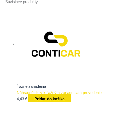
Súvisiace produkty
Ťažné zariadenia
Náhradné diely k ťažným zariadeniam prevedenie
4,43
€
Pridať do košíka