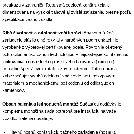
preukazu v zahraničí. Robustná oceľová konštrukcia je
dimenzovaná na vysoké ťahové aj zvislé zaťaženie, presne podľa
špecifikácií vášho vozidla.
Dlhá životnosť a odolnosť voči korózii
Aby vám ťažné
zariadenie slúžilo dlhé roky aj v náročných podmienkach, je
vyrobené z výberovej certifikovanej ocele. Povrch je ošetrený
pokročilou antikoróznou technológiou – najčastejšie kombináciou
zinkovania a následného práškového lakovania (komaxit),
prípadne špeciálnym kataforéznym náterom. Táto ochrana
zabezpečuje vysokú odolnosť voči vode, soli, posypovým
materiálom a mechanickému poškodeniu od odlietajúcich
kamienkov.
Obsah balenia a jednoduchá montáž
Súčasťou dodávky je
kompletná montážna sada potrebná pre inštaláciu na vaše
vozidlo. Balenie obsahuje:
Hlavnú nosnú konštrukciu ťažného zariadenia (nosník).