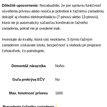
Dôležité upozornenie:
Nezabudnite, že pre správnu funkčnosť
osvetlenia prívesu alebo nosiča je potrebné k ťažnému zariadeniu
dokúpiť aj vhodnú elektroinštaláciu (7-pinovú alebo 13-pinovú),
ktorá nie je automaticky súčasťou konštrukcie ťažného
zariadenia, pokiaľ nie je uvedené inak.
Investujte do kvality, ktorá vás nesklame. S týmto ťažným
zariadením získavate istotu, bezpečnosť a slobodu pri preprave
čohokoľvek, čo potrebujete.
Demontáž nárazníka
NoNo
Guľa prekrýva EČV
No
Max. hmotnosť prívesu
1600
Prevedenie ťažného zariadenia
A