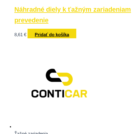
Náhradné diely k ťažným zariadeniam
prevedenie
8,61
€
Pridať do košíka
Ťažné zariadenia