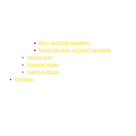
Boxy na ťažné zariadenie
Nosiče bicyklov na ťažné zariadenie
Strešné boxy
Prívesné vozíky
Snehové reťaze
Prenájom