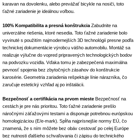
karavan na dovolenku, alebo prevážať bicykle na nosiči, toto
ťažné zariadenie je ideálnou voľbou.
100% Kompatibilita a presná konštrukcia
Zabudnite na
univerzálne riešenia, ktoré nesedia. Toto ťažné zariadenie bolo
vyvinuté s použitím najmodernejších 3D technológií presne podľa
technickej dokumentácie výrobcu vášho automobilu. Montáž sa
realizuje výlučne do vopred pripravených technologických bodov
na podvozku vozidla. Vďaka tomu je zabezpečená maximálna
pevnosť spojenia bez zbytočných zásahov do konštrukcie
karosérie. Geometria zariadenia rešpektuje línie nárazníka, čo
zaručuje estetický vzhľad aj po inštalácii.
Bezpečnosť a certifikácia na prvom mieste
Bezpečnosť na
cestách je pre nás prioritou. Toto ťažné zariadenie prešlo
náročnými záťažovými testami a disponuje potrebnou európskou
homologizáciou (E/e-mark). Spĺňa najprísnejšie normy EÚ, čo
znamená, že s ním môžete bez obáv cestovať po celej Európe
bez nutnosti ďalšieho schvaľovania či zápisu do technického