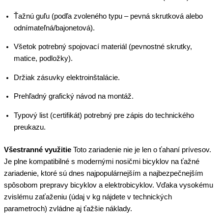
Ťažnú guľu (podľa zvoleného typu – pevná skrutková alebo
odnímateľná/bajonetová).
Všetok potrebný spojovací materiál (pevnostné skrutky,
matice, podložky).
Držiak zásuvky elektroinštalácie.
Prehľadný grafický návod na montáž.
Typový list (certifikát) potrebný pre zápis do technického
preukazu.
Všestranné využitie
Toto zariadenie nie je len o ťahaní prívesov.
Je plne kompatibilné s modernými nosičmi bicyklov na ťažné
zariadenie, ktoré sú dnes najpopulárnejším a najbezpečnejším
spôsobom prepravy bicyklov a elektrobicyklov. Vďaka vysokému
zvislému zaťaženiu (údaj v kg nájdete v technických
parametroch) zvládne aj ťažšie náklady.