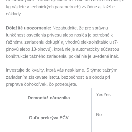
kg nájdete v technických parametroch) zvládne aj ťažšie
náklady.
Dôležité upozornenie:
Nezabudnite, že pre správnu
funkčnosť osvetlenia prívesu alebo nosiča je potrebné k
ťažnému zariadeniu dokúpiť aj vhodnú elektroinštaláciu (7-
pinovú alebo 13-pinovú), ktorá nie je automaticky súčasťou
konštrukcie ťažného zariadenia, pokiaľ nie je uvedené inak.
Investujte do kvality, ktorá vás nesklame. S týmto ťažným
zariadením získavate istotu, bezpečnosť a slobodu pri
preprave čohokoľvek, čo potrebujete.
YesYes
Demontáž nárazníka
No
Guľa prekrýva EČV