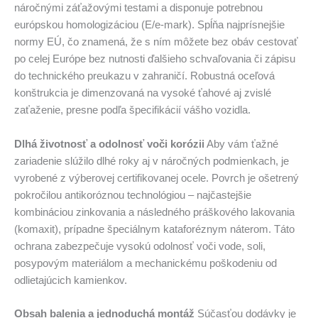
náročnými záťažovými testami a disponuje potrebnou
európskou homologizáciou (E/e-mark). Spĺňa najprísnejšie
normy EÚ, čo znamená, že s ním môžete bez obáv cestovať
po celej Európe bez nutnosti ďalšieho schvaľovania či zápisu
do technického preukazu v zahraničí. Robustná oceľová
konštrukcia je dimenzovaná na vysoké ťahové aj zvislé
zaťaženie, presne podľa špecifikácií vášho vozidla.
Dlhá životnosť a odolnosť voči korózii
Aby vám ťažné
zariadenie slúžilo dlhé roky aj v náročných podmienkach, je
vyrobené z výberovej certifikovanej ocele. Povrch je ošetrený
pokročilou antikoróznou technológiou – najčastejšie
kombináciou zinkovania a následného práškového lakovania
(komaxit), prípadne špeciálnym kataforéznym náterom. Táto
ochrana zabezpečuje vysokú odolnosť voči vode, soli,
posypovým materiálom a mechanickému poškodeniu od
odlietajúcich kamienkov.
Obsah balenia a jednoduchá montáž
Súčasťou dodávky je