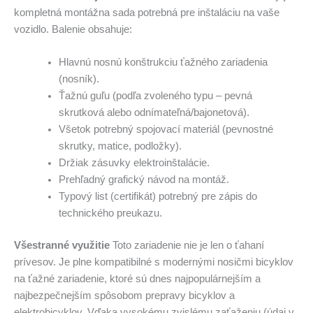
kompletná montážna sada potrebná pre inštaláciu na vaše
vozidlo. Balenie obsahuje:
Hlavnú nosnú konštrukciu ťažného zariadenia
(nosník).
Ťažnú guľu (podľa zvoleného typu – pevná
skrutková alebo odnímateľná/bajonetová).
Všetok potrebný spojovací materiál (pevnostné
skrutky, matice, podložky).
Držiak zásuvky elektroinštalácie.
Prehľadný grafický návod na montáž.
Typový list (certifikát) potrebný pre zápis do
technického preukazu.
Všestranné využitie
Toto zariadenie nie je len o ťahaní
prívesov. Je plne kompatibilné s modernými nosičmi bicyklov
na ťažné zariadenie, ktoré sú dnes najpopulárnejším a
najbezpečnejším spôsobom prepravy bicyklov a
elektrobicyklov. Vďaka vysokému zvislému zaťaženiu (údaj v