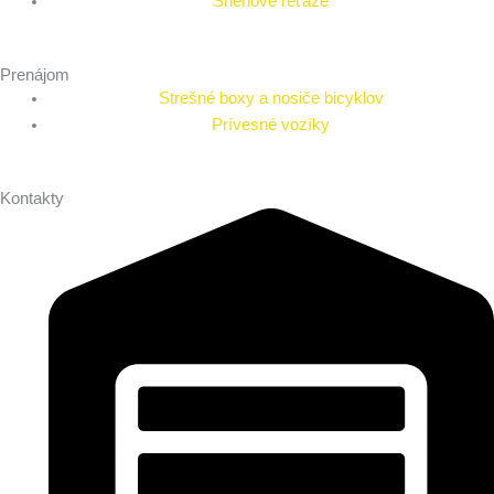
Snehové reťaze
Prenájom
Strešné boxy a nosiče bicyklov
Prívesné vozíky
Kontakty