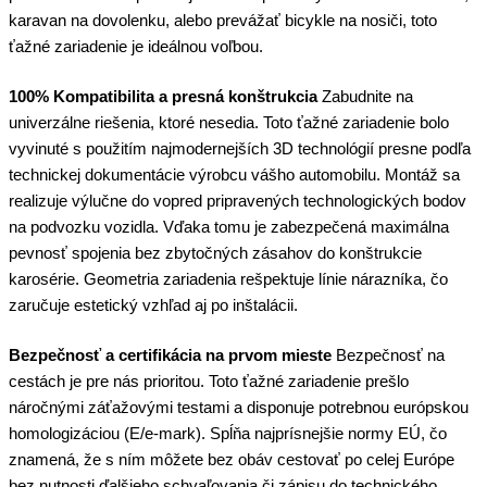
karavan na dovolenku, alebo prevážať bicykle na nosiči, toto
ťažné zariadenie je ideálnou voľbou.
100% Kompatibilita a presná konštrukcia
Zabudnite na
univerzálne riešenia, ktoré nesedia. Toto ťažné zariadenie bolo
vyvinuté s použitím najmodernejších 3D technológií presne podľa
technickej dokumentácie výrobcu vášho automobilu. Montáž sa
realizuje výlučne do vopred pripravených technologických bodov
na podvozku vozidla. Vďaka tomu je zabezpečená maximálna
pevnosť spojenia bez zbytočných zásahov do konštrukcie
karosérie. Geometria zariadenia rešpektuje línie nárazníka, čo
zaručuje estetický vzhľad aj po inštalácii.
Bezpečnosť a certifikácia na prvom mieste
Bezpečnosť na
cestách je pre nás prioritou. Toto ťažné zariadenie prešlo
náročnými záťažovými testami a disponuje potrebnou európskou
homologizáciou (E/e-mark). Spĺňa najprísnejšie normy EÚ, čo
znamená, že s ním môžete bez obáv cestovať po celej Európe
bez nutnosti ďalšieho schvaľovania či zápisu do technického