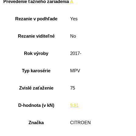
Prevedenie ťažného zariadenia
A
Rezanie v podhľade
Yes
Rezanie viditeľné
No
Rok výroby
2017-
Typ karosérie
MPV
Zvislé zaťaženie
75
D-hodnota (v kN)
9,81
Značka
CITROEN