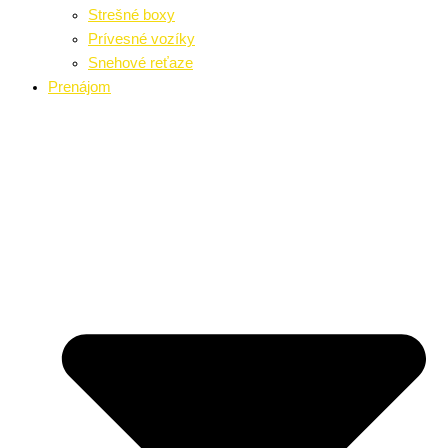
Strešné boxy
Prívesné vozíky
Snehové reťaze
Prenájom