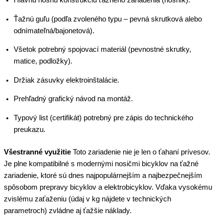
Hlavnú nosnú konštrukciu ťažného zariadenia (nosník).
Ťažnú guľu (podľa zvoleného typu – pevná skrutková alebo
odnímateľná/bajonetová).
Všetok potrebný spojovací materiál (pevnostné skrutky,
matice, podložky).
Držiak zásuvky elektroinštalácie.
Prehľadný grafický návod na montáž.
Typový list (certifikát) potrebný pre zápis do technického
preukazu.
Všestranné využitie
Toto zariadenie nie je len o ťahaní prívesov.
Je plne kompatibilné s modernými nosičmi bicyklov na ťažné
zariadenie, ktoré sú dnes najpopulárnejším a najbezpečnejším
spôsobom prepravy bicyklov a elektrobicyklov. Vďaka vysokému
zvislému zaťaženiu (údaj v kg nájdete v technických
parametroch) zvládne aj ťažšie náklady.