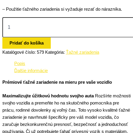
– Použitie ťažného zariadenia si vyžaduje rezať do nárazníka.
Pridať do košíka
Katalógové číslo:
579
Kategória:
Ťažné zariadenia
Popis
Ďalšie informácie
Prémiové ťažné zariadenie na mieru pre vaše vozidlo
Maximalizujte úžitkovú hodnotu svojho auta
Rozšírte možnosti
svojho vozidla a premeňte ho na skutočného pomocníka pre
prácu, rodinné dovolenky aj voľný čas. Toto vysoko kvalitné ťažné
zariadenie je navrhnuté špecificky pre váš model vozidla, čo
zaručuje bezkonkurenčnú presnosť, bezpečnosť a jednoduchosť
používania. Či už potrebujete ťahať prívesný vozík s materiálom,