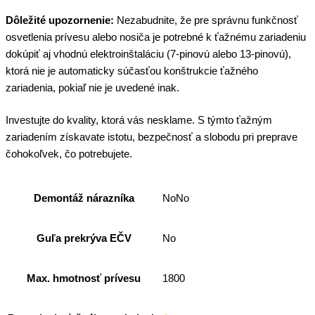
Dôležité upozornenie:
Nezabudnite, že pre správnu funkčnosť
osvetlenia prívesu alebo nosiča je potrebné k ťažnému zariadeniu
dokúpiť aj vhodnú elektroinštaláciu (7-pinovú alebo 13-pinovú),
ktorá nie je automaticky súčasťou konštrukcie ťažného
zariadenia, pokiaľ nie je uvedené inak.
Investujte do kvality, ktorá vás nesklame. S týmto ťažným
zariadením získavate istotu, bezpečnosť a slobodu pri preprave
čohokoľvek, čo potrebujete.
Demontáž nárazníka
NoNo
Guľa prekrýva EČV
No
Max. hmotnosť prívesu
1800