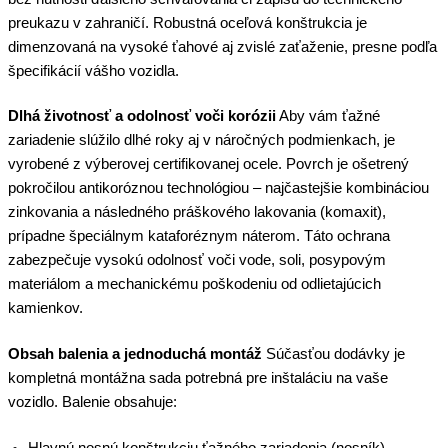
preukazu v zahraničí. Robustná oceľová konštrukcia je
dimenzovaná na vysoké ťahové aj zvislé zaťaženie, presne podľa
špecifikácií vášho vozidla.
Dlhá životnosť a odolnosť voči korózii
Aby vám ťažné
zariadenie slúžilo dlhé roky aj v náročných podmienkach, je
vyrobené z výberovej certifikovanej ocele. Povrch je ošetrený
pokročilou antikoróznou technológiou – najčastejšie kombináciou
zinkovania a následného práškového lakovania (komaxit),
prípadne špeciálnym kataforéznym náterom. Táto ochrana
zabezpečuje vysokú odolnosť voči vode, soli, posypovým
materiálom a mechanickému poškodeniu od odlietajúcich
kamienkov.
Obsah balenia a jednoduchá montáž
Súčasťou dodávky je
kompletná montážna sada potrebná pre inštaláciu na vaše
vozidlo. Balenie obsahuje: