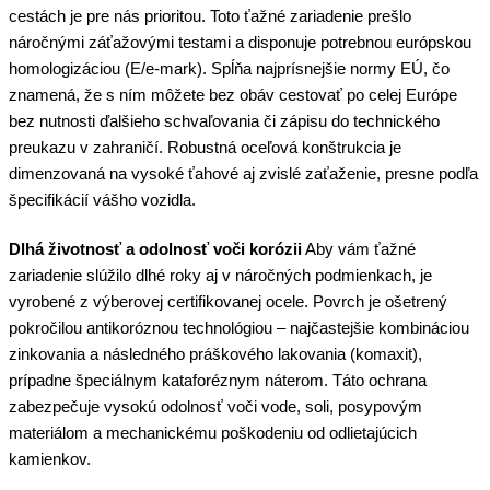
cestách je pre nás prioritou. Toto ťažné zariadenie prešlo
náročnými záťažovými testami a disponuje potrebnou európskou
homologizáciou (E/e-mark). Spĺňa najprísnejšie normy EÚ, čo
znamená, že s ním môžete bez obáv cestovať po celej Európe
bez nutnosti ďalšieho schvaľovania či zápisu do technického
preukazu v zahraničí. Robustná oceľová konštrukcia je
dimenzovaná na vysoké ťahové aj zvislé zaťaženie, presne podľa
špecifikácií vášho vozidla.
Dlhá životnosť a odolnosť voči korózii
Aby vám ťažné
zariadenie slúžilo dlhé roky aj v náročných podmienkach, je
vyrobené z výberovej certifikovanej ocele. Povrch je ošetrený
pokročilou antikoróznou technológiou – najčastejšie kombináciou
zinkovania a následného práškového lakovania (komaxit),
prípadne špeciálnym kataforéznym náterom. Táto ochrana
zabezpečuje vysokú odolnosť voči vode, soli, posypovým
materiálom a mechanickému poškodeniu od odlietajúcich
kamienkov.