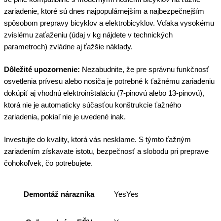
zariadenie, ktoré sú dnes najpopulárnejším a najbezpečnejším
spôsobom prepravy bicyklov a elektrobicyklov. Vďaka vysokému
zvislému zaťaženiu (údaj v kg nájdete v technických
parametroch) zvládne aj ťažšie náklady.
Dôležité upozornenie:
Nezabudnite, že pre správnu funkčnosť
osvetlenia prívesu alebo nosiča je potrebné k ťažnému zariadeniu
dokúpiť aj vhodnú elektroinštaláciu (7-pinovú alebo 13-pinovú),
ktorá nie je automaticky súčasťou konštrukcie ťažného
zariadenia, pokiaľ nie je uvedené inak.
Investujte do kvality, ktorá vás nesklame. S týmto ťažným
zariadením získavate istotu, bezpečnosť a slobodu pri preprave
čohokoľvek, čo potrebujete.
Demontáž nárazníka
YesYes