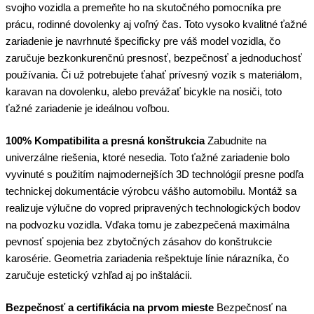
svojho vozidla a premeňte ho na skutočného pomocníka pre
prácu, rodinné dovolenky aj voľný čas. Toto vysoko kvalitné ťažné
zariadenie je navrhnuté špecificky pre váš model vozidla, čo
zaručuje bezkonkurenčnú presnosť, bezpečnosť a jednoduchosť
používania. Či už potrebujete ťahať prívesný vozík s materiálom,
karavan na dovolenku, alebo prevážať bicykle na nosiči, toto
ťažné zariadenie je ideálnou voľbou.
100% Kompatibilita a presná konštrukcia
Zabudnite na
univerzálne riešenia, ktoré nesedia. Toto ťažné zariadenie bolo
vyvinuté s použitím najmodernejších 3D technológií presne podľa
technickej dokumentácie výrobcu vášho automobilu. Montáž sa
realizuje výlučne do vopred pripravených technologických bodov
na podvozku vozidla. Vďaka tomu je zabezpečená maximálna
pevnosť spojenia bez zbytočných zásahov do konštrukcie
karosérie. Geometria zariadenia rešpektuje línie nárazníka, čo
zaručuje estetický vzhľad aj po inštalácii.
Bezpečnosť a certifikácia na prvom mieste
Bezpečnosť na