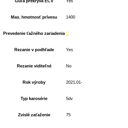
Guľa prekrýva EČV
Yes
Max. hmotnosť prívesu
1400
Prevedenie ťažného zariadenia
C
Rezanie v podhľade
Yes
Rezanie viditeľné
No
Rok výroby
2021.01-
Typ karosérie
5dv
Zvislé zaťaženie
75