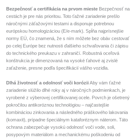
Bezpečnosť a certifikácia na prvom mieste
Bezpečnosť na
cestách je pre nás prioritou. Toto ťažné zariadenie prešlo
náročnými záťažovými testami a disponuje potrebnou
európskou homologizáciou (E/e-mark). Spĺňa najprísnejšie
normy EÚ, čo znamená, že s ním môžete bez obáv cestovať
po celej Európe bez nutnosti ďalšieho schvaľovania či zápisu
do technického preukazu v zahraničí. Robustná oceľová
konštrukcia je dimenzovaná na vysoké ťahové aj zvislé
zaťaženie, presne podľa špecifikácií vášho vozidla.
Dlhá životnosť a odolnosť voči korózii
Aby vám ťažné
zariadenie slúžilo dlhé roky aj v náročných podmienkach, je
vyrobené z výberovej certifikovanej ocele. Povrch je ošetrený
pokročilou antikoróznou technológiou – najčastejšie
kombináciou zinkovania a následného práškového lakovania
(komaxit), prípadne špeciálnym kataforéznym náterom. Táto
ochrana zabezpečuje vysokú odolnosť voči vode, soli,
posypovým materiálom a mechanickému poškodeniu od