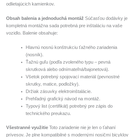
odlietajúcich kamienkov.
Obsah balenia a jednoduchá montáž
Súčasťou dodávky je
kompletná montážna sada potrebná pre inštaláciu na vaše
vozidlo. Balenie obsahuje:
Hlavnú nosnú konštrukciu ťažného zariadenia
(nosník).
Ťažnú guľu (podľa zvoleného typu – pevná
skrutková alebo odnímateľná/bajonetová).
Všetok potrebný spojovací materiál (pevnostné
skrutky, matice, podložky).
Držiak zásuvky elektroinštalácie.
Prehľadný grafický návod na montáž.
Typový list (certifikát) potrebný pre zápis do
technického preukazu.
Všestranné využitie
Toto zariadenie nie je len o ťahaní
prívesov. Je plne kompatibilné s modernými nosičmi bicyklov