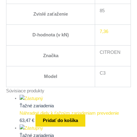
85
Zvislé zaťaženie
7,36
D-hodnota (v kN)
CITROEN
Značka
C3
Model
Súvisiace produkty
Ťažné zariadenia
Náhradné diely k ťažným zariadeniam prevedenie
63,47
€
Pridať do košíka
Ťažné zariadenia