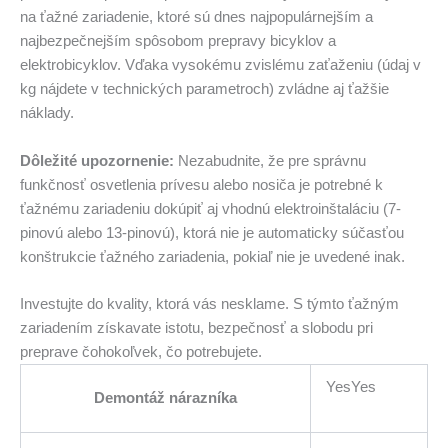
na ťažné zariadenie, ktoré sú dnes najpopulárnejším a
najbezpečnejším spôsobom prepravy bicyklov a
elektrobicyklov. Vďaka vysokému zvislému zaťaženiu (údaj v
kg nájdete v technických parametroch) zvládne aj ťažšie
náklady.
Dôležité upozornenie:
Nezabudnite, že pre správnu
funkčnosť osvetlenia prívesu alebo nosiča je potrebné k
ťažnému zariadeniu dokúpiť aj vhodnú elektroinštaláciu (7-
pinovú alebo 13-pinovú), ktorá nie je automaticky súčasťou
konštrukcie ťažného zariadenia, pokiaľ nie je uvedené inak.
Investujte do kvality, ktorá vás nesklame. S týmto ťažným
zariadením získavate istotu, bezpečnosť a slobodu pri
preprave čohokoľvek, čo potrebujete.
YesYes
Demontáž nárazníka