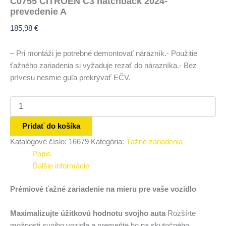
C0755 CITROEN C3 hatchback 2024-
prevedenie A
185,98
€
– Pri montáži je potrebné demontovať nárazník.- Použitie
ťažného zariadenia si vyžaduje rezať do nárazníka.- Bez
prívesu nesmie guľa prekrývať EČV.
Pridať do košíka
Katalógové číslo:
16679
Kategória:
Ťažné zariadenia
Popis
Ďalšie informácie
Prémiové ťažné zariadenie na mieru pre vaše vozidlo
Maximalizujte úžitkovú hodnotu svojho auta
Rozšírte
možnosti svojho vozidla a premeňte ho na skutočného