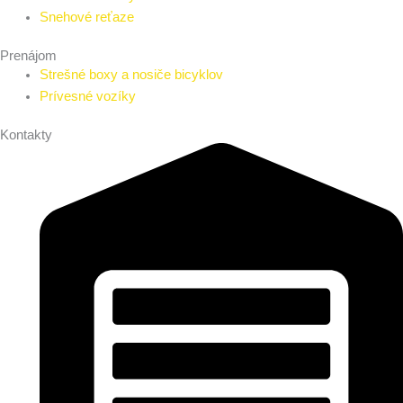
Snehové reťaze
Prenájom
Strešné boxy a nosiče bicyklov
Prívesné vozíky
Kontakty