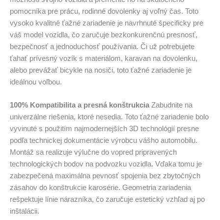
pomocníka pre prácu, rodinné dovolenky aj voľný čas. Toto
vysoko kvalitné ťažné zariadenie je navrhnuté špecificky pre
váš model vozidla, čo zaručuje bezkonkurenčnú presnosť,
bezpečnosť a jednoduchosť používania. Či už potrebujete
ťahať prívesný vozík s materiálom, karavan na dovolenku,
alebo prevážať bicykle na nosiči, toto ťažné zariadenie je
ideálnou voľbou.
100% Kompatibilita a presná konštrukcia
Zabudnite na
univerzálne riešenia, ktoré nesedia. Toto ťažné zariadenie bolo
vyvinuté s použitím najmodernejších 3D technológií presne
podľa technickej dokumentácie výrobcu vášho automobilu.
Montáž sa realizuje výlučne do vopred pripravených
technologických bodov na podvozku vozidla. Vďaka tomu je
zabezpečená maximálna pevnosť spojenia bez zbytočných
zásahov do konštrukcie karosérie. Geometria zariadenia
rešpektuje línie nárazníka, čo zaručuje estetický vzhľad aj po
inštalácii.