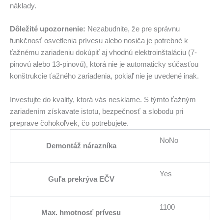
náklady.
Dôležité upozornenie:
Nezabudnite, že pre správnu
funkčnosť osvetlenia prívesu alebo nosiča je potrebné k
ťažnému zariadeniu dokúpiť aj vhodnú elektroinštaláciu (7-
pinovú alebo 13-pinovú), ktorá nie je automaticky súčasťou
konštrukcie ťažného zariadenia, pokiaľ nie je uvedené inak.
Investujte do kvality, ktorá vás nesklame. S týmto ťažným
zariadením získavate istotu, bezpečnosť a slobodu pri
preprave čohokoľvek, čo potrebujete.
NoNo
Demontáž nárazníka
Yes
Guľa prekrýva EČV
1100
Max. hmotnosť prívesu