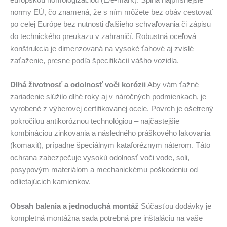
normy EÚ, čo znamená, že s ním môžete bez obáv cestovať
po celej Európe bez nutnosti ďalšieho schvaľovania či zápisu
do technického preukazu v zahraničí. Robustná oceľová
konštrukcia je dimenzovaná na vysoké ťahové aj zvislé
zaťaženie, presne podľa špecifikácií vášho vozidla.
Dlhá životnosť a odolnosť voči korózii
Aby vám ťažné
zariadenie slúžilo dlhé roky aj v náročných podmienkach, je
vyrobené z výberovej certifikovanej ocele. Povrch je ošetrený
pokročilou antikoróznou technológiou – najčastejšie
kombináciou zinkovania a následného práškového lakovania
(komaxit), prípadne špeciálnym kataforéznym náterom. Táto
ochrana zabezpečuje vysokú odolnosť voči vode, soli,
posypovým materiálom a mechanickému poškodeniu od
odlietajúcich kamienkov.
Obsah balenia a jednoduchá montáž
Súčasťou dodávky je
kompletná montážna sada potrebná pre inštaláciu na vaše