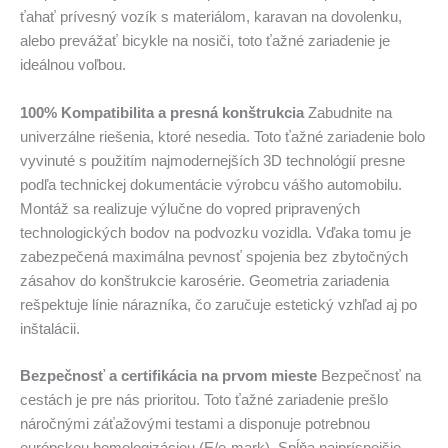
ťahať prívesný vozík s materiálom, karavan na dovolenku,
alebo prevážať bicykle na nosiči, toto ťažné zariadenie je
ideálnou voľbou.
100% Kompatibilita a presná konštrukcia
Zabudnite na
univerzálne riešenia, ktoré nesedia. Toto ťažné zariadenie bolo
vyvinuté s použitím najmodernejších 3D technológií presne
podľa technickej dokumentácie výrobcu vášho automobilu.
Montáž sa realizuje výlučne do vopred pripravených
technologických bodov na podvozku vozidla. Vďaka tomu je
zabezpečená maximálna pevnosť spojenia bez zbytočných
zásahov do konštrukcie karosérie. Geometria zariadenia
rešpektuje línie nárazníka, čo zaručuje estetický vzhľad aj po
inštalácii.
Bezpečnosť a certifikácia na prvom mieste
Bezpečnosť na
cestách je pre nás prioritou. Toto ťažné zariadenie prešlo
náročnými záťažovými testami a disponuje potrebnou
európskou homologizáciou (E/e-mark). Spĺňa najprísnejšie