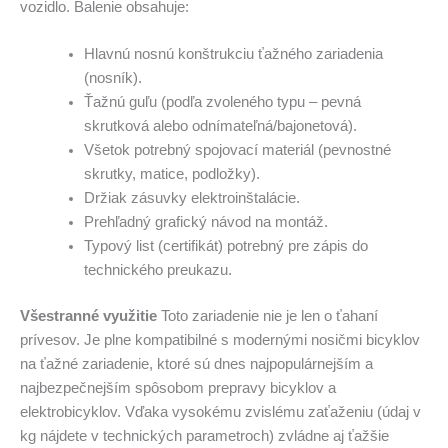
vozidlo. Balenie obsahuje:
Hlavnú nosnú konštrukciu ťažného zariadenia
(nosník).
Ťažnú guľu (podľa zvoleného typu – pevná
skrutková alebo odnímateľná/bajonetová).
Všetok potrebný spojovací materiál (pevnostné
skrutky, matice, podložky).
Držiak zásuvky elektroinštalácie.
Prehľadný grafický návod na montáž.
Typový list (certifikát) potrebný pre zápis do
technického preukazu.
Všestranné využitie
Toto zariadenie nie je len o ťahaní
prívesov. Je plne kompatibilné s modernými nosičmi bicyklov
na ťažné zariadenie, ktoré sú dnes najpopulárnejším a
najbezpečnejším spôsobom prepravy bicyklov a
elektrobicyklov. Vďaka vysokému zvislému zaťaženiu (údaj v
kg nájdete v technických parametroch) zvládne aj ťažšie