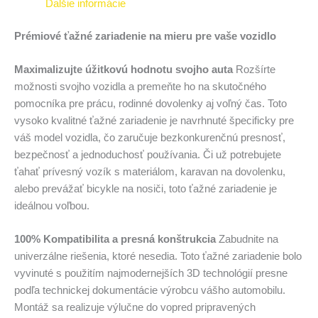
Ďalšie informácie
Prémiové ťažné zariadenie na mieru pre vaše vozidlo
Maximalizujte úžitkovú hodnotu svojho auta
Rozšírte
možnosti svojho vozidla a premeňte ho na skutočného
pomocníka pre prácu, rodinné dovolenky aj voľný čas. Toto
vysoko kvalitné ťažné zariadenie je navrhnuté špecificky pre
váš model vozidla, čo zaručuje bezkonkurenčnú presnosť,
bezpečnosť a jednoduchosť používania. Či už potrebujete
ťahať prívesný vozík s materiálom, karavan na dovolenku,
alebo prevážať bicykle na nosiči, toto ťažné zariadenie je
ideálnou voľbou.
100% Kompatibilita a presná konštrukcia
Zabudnite na
univerzálne riešenia, ktoré nesedia. Toto ťažné zariadenie bolo
vyvinuté s použitím najmodernejších 3D technológií presne
podľa technickej dokumentácie výrobcu vášho automobilu.
Montáž sa realizuje výlučne do vopred pripravených