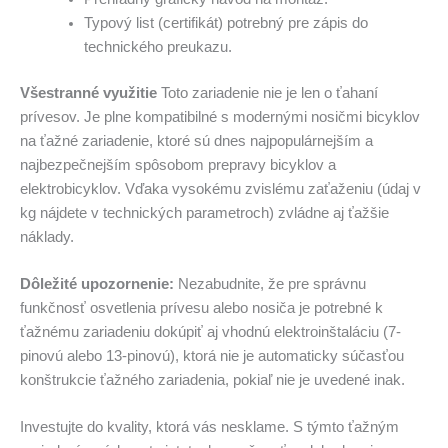
Typový list (certifikát) potrebný pre zápis do
technického preukazu.
Všestranné využitie
Toto zariadenie nie je len o ťahaní
prívesov. Je plne kompatibilné s modernými nosičmi bicyklov
na ťažné zariadenie, ktoré sú dnes najpopulárnejším a
najbezpečnejším spôsobom prepravy bicyklov a
elektrobicyklov. Vďaka vysokému zvislému zaťaženiu (údaj v
kg nájdete v technických parametroch) zvládne aj ťažšie
náklady.
Dôležité upozornenie:
Nezabudnite, že pre správnu
funkčnosť osvetlenia prívesu alebo nosiča je potrebné k
ťažnému zariadeniu dokúpiť aj vhodnú elektroinštaláciu (7-
pinovú alebo 13-pinovú), ktorá nie je automaticky súčasťou
konštrukcie ťažného zariadenia, pokiaľ nie je uvedené inak.
Investujte do kvality, ktorá vás nesklame. S týmto ťažným