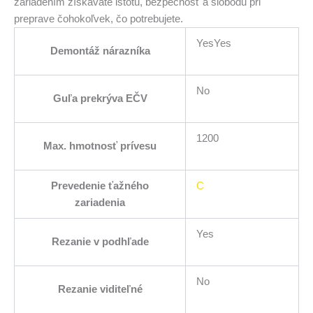
zariadením získavate istotu, bezpečnosť a slobodu pri
preprave čohokoľvek, čo potrebujete.
YesYes
Demontáž nárazníka
No
Guľa prekrýva EČV
1200
Max. hmotnosť prívesu
Prevedenie ťažného
C
zariadenia
Yes
Rezanie v podhľade
No
Rezanie viditeľné