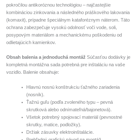
pokročilou antikoróznou technológiou – najčastejšie
kombináciou zinkovania a následného práškového lakovania
(komaxit), prípadne špeciálnym kataforéznym náterom. Táto
ochrana zabezpečuje vysokú odolnosť voči vode, soli,
posypovým materiálom a mechanickému poškodeniu od
odlietajúcich kamienkov.
Obsah balenia a jednoduchá montáž
Súčasťou dodávky je
kompletná montážna sada potrebná pre inštaláciu na vaše
vozidlo. Balenie obsahuje:
Hlavnú nosnú konštrukciu ťažného zariadenia
(nosník).
Ťažnú guľu (podľa zvoleného typu – pevná
skrutková alebo odnímateľná/bajonetová).
Všetok potrebný spojovací materiál (pevnostné
skrutky, matice, podložky).
Držiak zásuvky elektroinštalácie.
Prehľadný grafický návod na montáž.