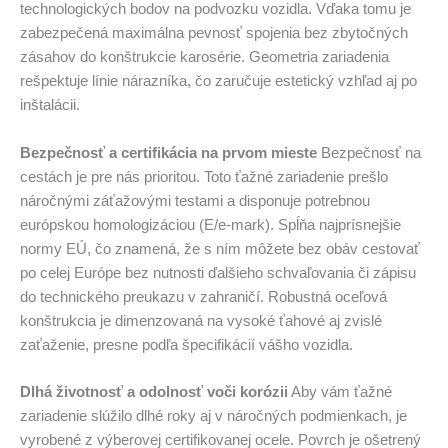
technologických bodov na podvozku vozidla. Vďaka tomu je
zabezpečená maximálna pevnosť spojenia bez zbytočných
zásahov do konštrukcie karosérie. Geometria zariadenia
rešpektuje línie nárazníka, čo zaručuje estetický vzhľad aj po
inštalácii.
Bezpečnosť a certifikácia na prvom mieste
Bezpečnosť na
cestách je pre nás prioritou. Toto ťažné zariadenie prešlo
náročnými záťažovými testami a disponuje potrebnou
európskou homologizáciou (E/e-mark). Spĺňa najprísnejšie
normy EÚ, čo znamená, že s ním môžete bez obáv cestovať
po celej Európe bez nutnosti ďalšieho schvaľovania či zápisu
do technického preukazu v zahraničí. Robustná oceľová
konštrukcia je dimenzovaná na vysoké ťahové aj zvislé
zaťaženie, presne podľa špecifikácií vášho vozidla.
Dlhá životnosť a odolnosť voči korózii
Aby vám ťažné
zariadenie slúžilo dlhé roky aj v náročných podmienkach, je
vyrobené z výberovej certifikovanej ocele. Povrch je ošetrený