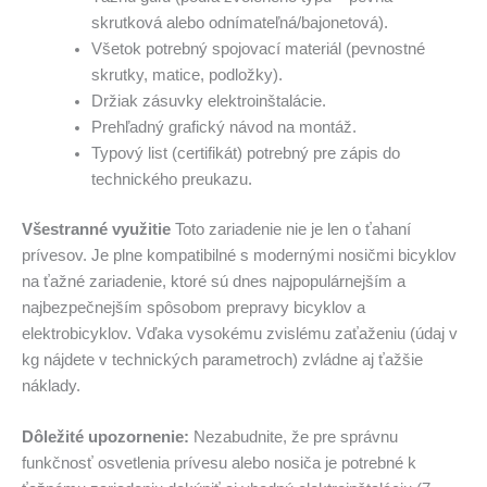
skrutková alebo odnímateľná/bajonetová).
Všetok potrebný spojovací materiál (pevnostné
skrutky, matice, podložky).
Držiak zásuvky elektroinštalácie.
Prehľadný grafický návod na montáž.
Typový list (certifikát) potrebný pre zápis do
technického preukazu.
Všestranné využitie
Toto zariadenie nie je len o ťahaní
prívesov. Je plne kompatibilné s modernými nosičmi bicyklov
na ťažné zariadenie, ktoré sú dnes najpopulárnejším a
najbezpečnejším spôsobom prepravy bicyklov a
elektrobicyklov. Vďaka vysokému zvislému zaťaženiu (údaj v
kg nájdete v technických parametroch) zvládne aj ťažšie
náklady.
Dôležité upozornenie:
Nezabudnite, že pre správnu
funkčnosť osvetlenia prívesu alebo nosiča je potrebné k