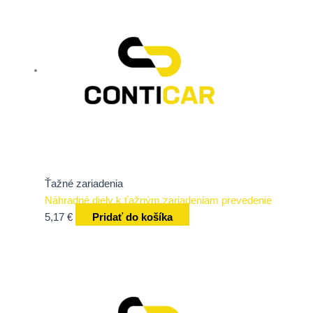
Ťažné zariadenia
Náhradné diely k ťažným zariadeniam prevedenie
5,17
€
Pridať do košíka