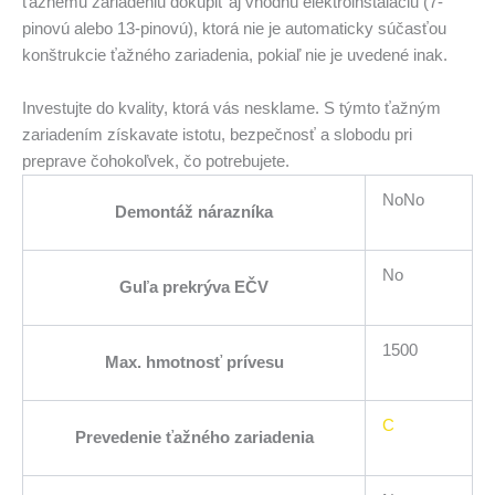
ťažnému zariadeniu dokúpiť aj vhodnú elektroinštaláciu (7-
pinovú alebo 13-pinovú), ktorá nie je automaticky súčasťou
konštrukcie ťažného zariadenia, pokiaľ nie je uvedené inak.
Investujte do kvality, ktorá vás nesklame. S týmto ťažným
zariadením získavate istotu, bezpečnosť a slobodu pri
preprave čohokoľvek, čo potrebujete.
NoNo
Demontáž nárazníka
No
Guľa prekrýva EČV
1500
Max. hmotnosť prívesu
C
Prevedenie ťažného zariadenia