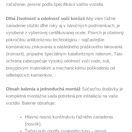
zaťaženie, presne podľa špecifikácií vášho vozidla.
Dlhá životnosť a odolnosť voči korózii
Aby vám ťažné
zariadenie slúžilo dlhé roky aj v náročných podmienkach, je
vyrobené z výberovej certifikovanej ocele. Povrch je ošetrený
pokročilou antikoróznou technológiou – najčastejšie
kombináciou zinkovania a následného práškového lakovania
(komaxit), prípadne špeciálnym kataforéznym náterom. Táto
ochrana zabezpečuje vysokú odolnosť voči vode, soli,
posypovým materiálom a mechanickému poškodeniu od
odlietajúcich kamienkov.
Obsah balenia a jednoduchá montáž
Súčasťou dodávky je
kompletná montážna sada potrebná pre inštaláciu na vaše
vozidlo. Balenie obsahuje:
Hlavnú nosnú konštrukciu ťažného zariadenia
(nosník).
Ťažnú guľu (podľa zvoleného typu – pevná