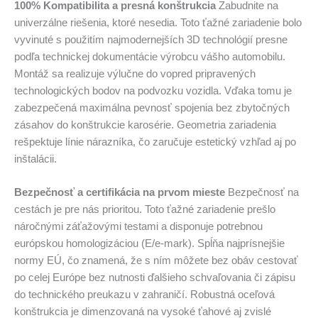
100% Kompatibilita a presná konštrukcia
Zabudnite na
univerzálne riešenia, ktoré nesedia. Toto ťažné zariadenie bolo
vyvinuté s použitím najmodernejších 3D technológií presne
podľa technickej dokumentácie výrobcu vášho automobilu.
Montáž sa realizuje výlučne do vopred pripravených
technologických bodov na podvozku vozidla. Vďaka tomu je
zabezpečená maximálna pevnosť spojenia bez zbytočných
zásahov do konštrukcie karosérie. Geometria zariadenia
rešpektuje línie nárazníka, čo zaručuje estetický vzhľad aj po
inštalácii.
Bezpečnosť a certifikácia na prvom mieste
Bezpečnosť na
cestách je pre nás prioritou. Toto ťažné zariadenie prešlo
náročnými záťažovými testami a disponuje potrebnou
európskou homologizáciou (E/e-mark). Spĺňa najprísnejšie
normy EÚ, čo znamená, že s ním môžete bez obáv cestovať
po celej Európe bez nutnosti ďalšieho schvaľovania či zápisu
do technického preukazu v zahraničí. Robustná oceľová
konštrukcia je dimenzovaná na vysoké ťahové aj zvislé