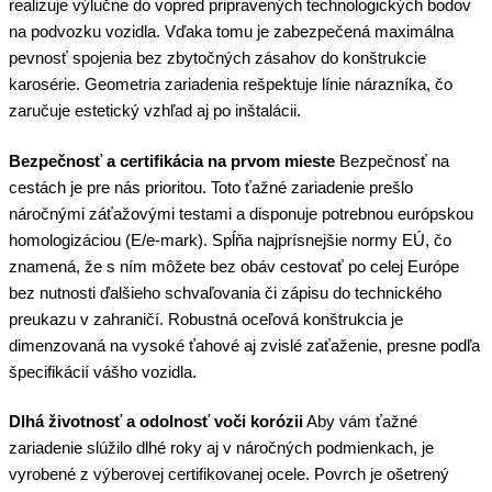
realizuje výlučne do vopred pripravených technologických bodov
na podvozku vozidla. Vďaka tomu je zabezpečená maximálna
pevnosť spojenia bez zbytočných zásahov do konštrukcie
karosérie. Geometria zariadenia rešpektuje línie nárazníka, čo
zaručuje estetický vzhľad aj po inštalácii.
Bezpečnosť a certifikácia na prvom mieste
Bezpečnosť na
cestách je pre nás prioritou. Toto ťažné zariadenie prešlo
náročnými záťažovými testami a disponuje potrebnou európskou
homologizáciou (E/e-mark). Spĺňa najprísnejšie normy EÚ, čo
znamená, že s ním môžete bez obáv cestovať po celej Európe
bez nutnosti ďalšieho schvaľovania či zápisu do technického
preukazu v zahraničí. Robustná oceľová konštrukcia je
dimenzovaná na vysoké ťahové aj zvislé zaťaženie, presne podľa
špecifikácií vášho vozidla.
Dlhá životnosť a odolnosť voči korózii
Aby vám ťažné
zariadenie slúžilo dlhé roky aj v náročných podmienkach, je
vyrobené z výberovej certifikovanej ocele. Povrch je ošetrený