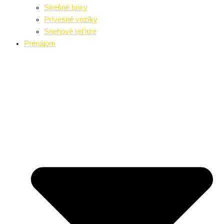
Strešné boxy
Prívesné vozíky
Snehové reťaze
Prenájom