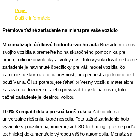
Popis
Ďalšie informácie
Prémiové ťažné zariadenie na mieru pre vaše vozidlo
Maximalizujte úžitkovú hodnotu svojho auta
Rozšírte možnosti
svojho vozidla a premeňte ho na skutočného pomocníka pre
prácu, rodinné dovolenky aj voľný čas. Toto vysoko kvalitné ťažné
zariadenie je navrhnuté špecificky pre váš model vozidla, čo
zaručuje bezkonkurenčnú presnosť, bezpečnosť a jednoduchosť
používania. Či už potrebujete ťahať prívesný vozík s materiálom,
karavan na dovolenku, alebo prevážať bicykle na nosiči, toto
ťažné zariadenie je ideálnou voľbou.
100% Kompatibilita a presná konštrukcia
Zabudnite na
univerzálne riešenia, ktoré nesedia. Toto ťažné zariadenie bolo
vyvinuté s použitím najmodernejších 3D technológií presne podľa
technickej dokumentácie výrobcu vášho automobilu. Montáž sa