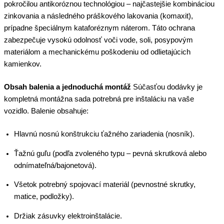
pokročilou antikoróznou technológiou – najčastejšie kombináciou
zinkovania a následného práškového lakovania (komaxit),
prípadne špeciálnym kataforéznym náterom. Táto ochrana
zabezpečuje vysokú odolnosť voči vode, soli, posypovým
materiálom a mechanickému poškodeniu od odlietajúcich
kamienkov.
Obsah balenia a jednoduchá montáž
Súčasťou dodávky je
kompletná montážna sada potrebná pre inštaláciu na vaše
vozidlo. Balenie obsahuje:
Hlavnú nosnú konštrukciu ťažného zariadenia (nosník).
Ťažnú guľu (podľa zvoleného typu – pevná skrutková alebo
odnímateľná/bajonetová).
Všetok potrebný spojovací materiál (pevnostné skrutky,
matice, podložky).
Držiak zásuvky elektroinštalácie.