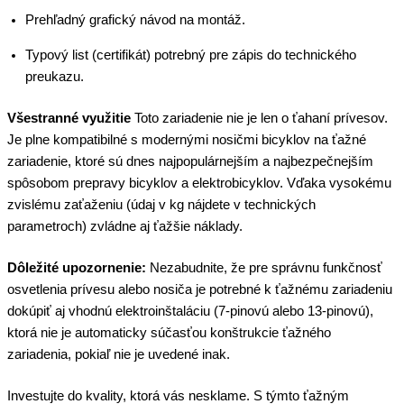
Prehľadný grafický návod na montáž.
Typový list (certifikát) potrebný pre zápis do technického
preukazu.
Všestranné využitie
Toto zariadenie nie je len o ťahaní prívesov.
Je plne kompatibilné s modernými nosičmi bicyklov na ťažné
zariadenie, ktoré sú dnes najpopulárnejším a najbezpečnejším
spôsobom prepravy bicyklov a elektrobicyklov. Vďaka vysokému
zvislému zaťaženiu (údaj v kg nájdete v technických
parametroch) zvládne aj ťažšie náklady.
Dôležité upozornenie:
Nezabudnite, že pre správnu funkčnosť
osvetlenia prívesu alebo nosiča je potrebné k ťažnému zariadeniu
dokúpiť aj vhodnú elektroinštaláciu (7-pinovú alebo 13-pinovú),
ktorá nie je automaticky súčasťou konštrukcie ťažného
zariadenia, pokiaľ nie je uvedené inak.
Investujte do kvality, ktorá vás nesklame. S týmto ťažným