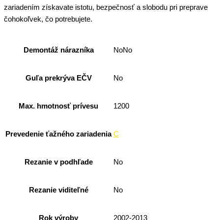
zariadením získavate istotu, bezpečnosť a slobodu pri preprave
čohokoľvek, čo potrebujete.
Demontáž nárazníka
NoNo
Guľa prekrýva EČV
No
Max. hmotnosť prívesu
1200
Prevedenie ťažného zariadenia
C
Rezanie v podhľade
No
Rezanie viditeľné
No
Rok výroby
2002-2013