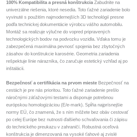
100% Kompatibilita a presná konštrukcia
Zabudnite na
univerzálne riešenia, ktoré nesedia. Toto ťažné zariadenie bolo
vyvinuté s použitím najmodernejších 3D technológií presne
podľa technickej dokumentácie výrobcu vášho automobilu.
Montáž sa realizuje výlučne do vopred pripravených
technologických bodov na podvozku vozidla. Vďaka tomu je
zabezpečená maximálna pevnosť spojenia bez zbytočných
zásahov do konštrukcie karosérie. Geometria zariadenia
rešpektuje línie nárazníka, čo zaručuje estetický vzhľad aj po
inštalácii.
Bezpečnosť a certifikácia na prvom mieste
Bezpečnosť na
cestách je pre nás prioritou. Toto ťažné zariadenie prešlo
náročnými záťažovými testami a disponuje potrebnou
európskou homologizáciou (E/e-mark). Spĺňa najprísnejšie
normy EÚ, čo znamená, že s ním môžete bez obáv cestovať
po celej Európe bez nutnosti ďalšieho schvaľovania či zápisu
do technického preukazu v zahraničí. Robustná oceľová
konštrukcia je dimenzovaná na vysoké ťahové aj zvislé