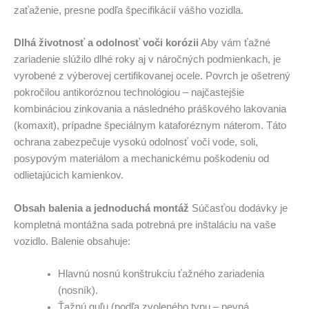
zaťaženie, presne podľa špecifikácií vášho vozidla.
Dlhá životnosť a odolnosť voči korózii
Aby vám ťažné
zariadenie slúžilo dlhé roky aj v náročných podmienkach, je
vyrobené z výberovej certifikovanej ocele. Povrch je ošetrený
pokročilou antikoróznou technológiou – najčastejšie
kombináciou zinkovania a následného práškového lakovania
(komaxit), prípadne špeciálnym kataforéznym náterom. Táto
ochrana zabezpečuje vysokú odolnosť voči vode, soli,
posypovým materiálom a mechanickému poškodeniu od
odlietajúcich kamienkov.
Obsah balenia a jednoduchá montáž
Súčasťou dodávky je
kompletná montážna sada potrebná pre inštaláciu na vaše
vozidlo. Balenie obsahuje:
Hlavnú nosnú konštrukciu ťažného zariadenia
(nosník).
Ťažnú guľu (podľa zvoleného typu – pevná