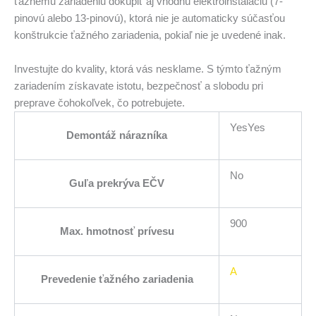
ťažnému zariadeniu dokúpiť aj vhodnú elektroinštaláciu (7-
pinovú alebo 13-pinovú), ktorá nie je automaticky súčasťou
konštrukcie ťažného zariadenia, pokiaľ nie je uvedené inak.
Investujte do kvality, ktorá vás nesklame. S týmto ťažným
zariadením získavate istotu, bezpečnosť a slobodu pri
preprave čohokoľvek, čo potrebujete.
YesYes
Demontáž nárazníka
No
Guľa prekrýva EČV
900
Max. hmotnosť prívesu
A
Prevedenie ťažného zariadenia