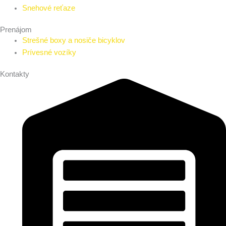
Snehové reťaze
Prenájom
Strešné boxy a nosiče bicyklov
Prívesné vozíky
Kontakty