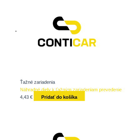
Ťažné zariadenia
Náhradné diely k ťažným zariadeniam prevedenie
4,43
€
Pridať do košíka