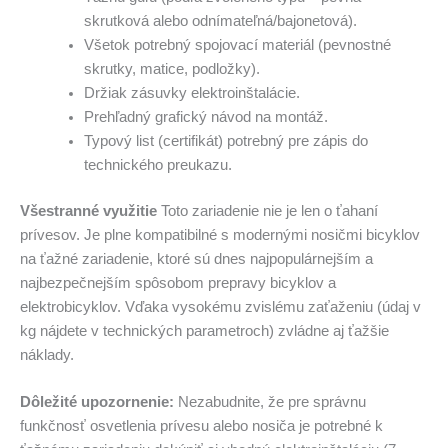
skrutková alebo odnímateľná/bajonetová).
Všetok potrebný spojovací materiál (pevnostné
skrutky, matice, podložky).
Držiak zásuvky elektroinštalácie.
Prehľadný grafický návod na montáž.
Typový list (certifikát) potrebný pre zápis do
technického preukazu.
Všestranné využitie
Toto zariadenie nie je len o ťahaní
prívesov. Je plne kompatibilné s modernými nosičmi bicyklov
na ťažné zariadenie, ktoré sú dnes najpopulárnejším a
najbezpečnejším spôsobom prepravy bicyklov a
elektrobicyklov. Vďaka vysokému zvislému zaťaženiu (údaj v
kg nájdete v technických parametroch) zvládne aj ťažšie
náklady.
Dôležité upozornenie:
Nezabudnite, že pre správnu
funkčnosť osvetlenia prívesu alebo nosiča je potrebné k