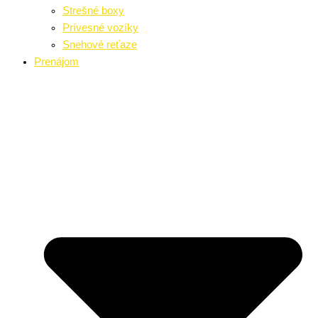
Strešné boxy
Prívesné vozíky
Snehové reťaze
Prenájom