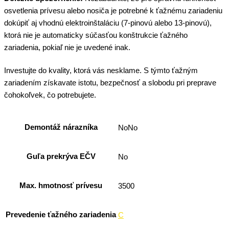
osvetlenia prívesu alebo nosiča je potrebné k ťažnému zariadeniu
dokúpiť aj vhodnú elektroinštaláciu (7-pinovú alebo 13-pinovú),
ktorá nie je automaticky súčasťou konštrukcie ťažného
zariadenia, pokiaľ nie je uvedené inak.
Investujte do kvality, ktorá vás nesklame. S týmto ťažným
zariadením získavate istotu, bezpečnosť a slobodu pri preprave
čohokoľvek, čo potrebujete.
Demontáž nárazníka
NoNo
Guľa prekrýva EČV
No
Max. hmotnosť prívesu
3500
Prevedenie ťažného zariadenia
C