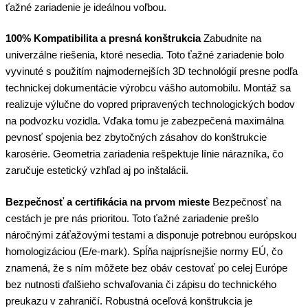
ťažné zariadenie je ideálnou voľbou.
100% Kompatibilita a presná konštrukcia
Zabudnite na
univerzálne riešenia, ktoré nesedia. Toto ťažné zariadenie bolo
vyvinuté s použitím najmodernejších 3D technológií presne podľa
technickej dokumentácie výrobcu vášho automobilu. Montáž sa
realizuje výlučne do vopred pripravených technologických bodov
na podvozku vozidla. Vďaka tomu je zabezpečená maximálna
pevnosť spojenia bez zbytočných zásahov do konštrukcie
karosérie. Geometria zariadenia rešpektuje línie nárazníka, čo
zaručuje estetický vzhľad aj po inštalácii.
Bezpečnosť a certifikácia na prvom mieste
Bezpečnosť na
cestách je pre nás prioritou. Toto ťažné zariadenie prešlo
náročnými záťažovými testami a disponuje potrebnou európskou
homologizáciou (E/e-mark). Spĺňa najprísnejšie normy EÚ, čo
znamená, že s ním môžete bez obáv cestovať po celej Európe
bez nutnosti ďalšieho schvaľovania či zápisu do technického
preukazu v zahraničí. Robustná oceľová konštrukcia je