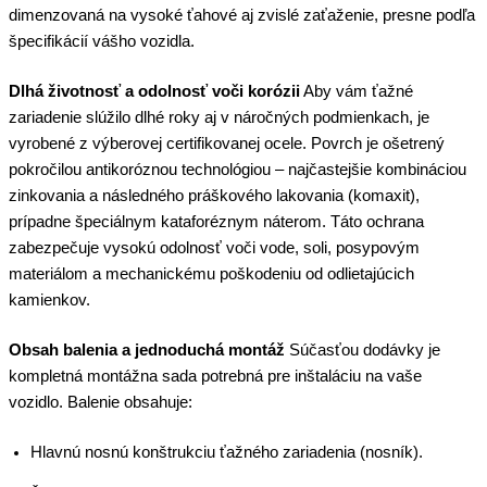
dimenzovaná na vysoké ťahové aj zvislé zaťaženie, presne podľa
špecifikácií vášho vozidla.
Dlhá životnosť a odolnosť voči korózii
Aby vám ťažné
zariadenie slúžilo dlhé roky aj v náročných podmienkach, je
vyrobené z výberovej certifikovanej ocele. Povrch je ošetrený
pokročilou antikoróznou technológiou – najčastejšie kombináciou
zinkovania a následného práškového lakovania (komaxit),
prípadne špeciálnym kataforéznym náterom. Táto ochrana
zabezpečuje vysokú odolnosť voči vode, soli, posypovým
materiálom a mechanickému poškodeniu od odlietajúcich
kamienkov.
Obsah balenia a jednoduchá montáž
Súčasťou dodávky je
kompletná montážna sada potrebná pre inštaláciu na vaše
vozidlo. Balenie obsahuje:
Hlavnú nosnú konštrukciu ťažného zariadenia (nosník).