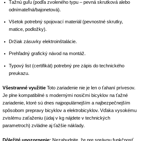
Ťažnú guľu (podľa zvoleného typu – pevná skrutková alebo
odnímateľná/bajonetová).
Všetok potrebný spojovací materiál (pevnostné skrutky,
matice, podložky).
Držiak zásuvky elektroinštalácie.
Prehľadný grafický návod na montáž.
Typový list (certifikát) potrebný pre zápis do technického
preukazu.
Všestranné využitie
Toto zariadenie nie je len o ťahaní prívesov.
Je plne kompatibilné s modernými nosičmi bicyklov na ťažné
zariadenie, ktoré sú dnes najpopulárnejším a najbezpečnejším
spôsobom prepravy bicyklov a elektrobicyklov. Vďaka vysokému
zvislému zaťaženiu (údaj v kg nájdete v technických
parametroch) zvládne aj ťažšie náklady.
Dôležité upozornenie:
Nezabudnite, že pre správnu funkčnosť