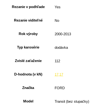
Rezanie v podhľade
Yes
Rezanie viditeľné
No
Rok výroby
2000-2013
Typ karosérie
dodávka
Zvislé zaťaženie
112
D-hodnota (v kN)
17,17
Značka
FORD
Model
Transit (bez stupačky)