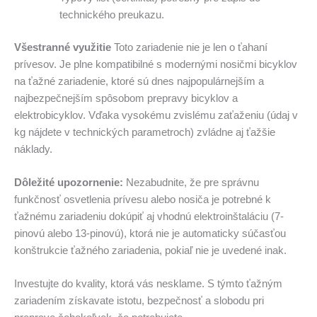
technického preukazu.
Všestranné využitie
Toto zariadenie nie je len o ťahaní
prívesov. Je plne kompatibilné s modernými nosičmi bicyklov
na ťažné zariadenie, ktoré sú dnes najpopulárnejším a
najbezpečnejším spôsobom prepravy bicyklov a
elektrobicyklov. Vďaka vysokému zvislému zaťaženiu (údaj v
kg nájdete v technických parametroch) zvládne aj ťažšie
náklady.
Dôležité upozornenie:
Nezabudnite, že pre správnu
funkčnosť osvetlenia prívesu alebo nosiča je potrebné k
ťažnému zariadeniu dokúpiť aj vhodnú elektroinštaláciu (7-
pinovú alebo 13-pinovú), ktorá nie je automaticky súčasťou
konštrukcie ťažného zariadenia, pokiaľ nie je uvedené inak.
Investujte do kvality, ktorá vás nesklame. S týmto ťažným
zariadením získavate istotu, bezpečnosť a slobodu pri