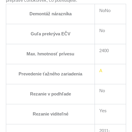
preprave čohokoľvek, čo potrebujete.
NoNo
Demontáž nárazníka
No
Guľa prekrýva EČV
2400
Max. hmotnosť prívesu
A
Prevedenie ťažného zariadenia
No
Rezanie v podhľade
Yes
Rezanie viditeľné
2011-