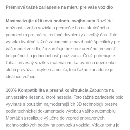
Prémiové ťažné zariadenie na mieru pre vaše vozidlo
Maximalizujte úžitkovú hodnotu svojho auta
Rozšírte
možnosti svojho vozidla a premeňte ho na skutočného
pomocníka pre prácu, rodinné dovolenky aj voľný čas. Toto
vysoko kvalitné ťažné zariadenie je navrhnuté špecificky pre
váš model vozidla, čo zaručuje bezkonkurenčnú presnosť,
bezpečnosť a jednoduchosť používania. Či už potrebujete
ťahať prívesný vozík s materiálom, karavan na dovolenku,
alebo prevážať bicykle na nosiči, toto ťažné zariadenie je
ideálnou voľbou.
100% Kompatibilita a presná konštrukcia
Zabudnite na
univerzálne riešenia, ktoré nesedia. Toto ťažné zariadenie bolo
vyvinuté s použitím najmodernejších 3D technológií presne
podľa technickej dokumentácie výrobcu vášho automobilu.
Montáž sa realizuje výlučne do vopred pripravených
technologických bodov na podvozku vozidla. Vďaka tomu je