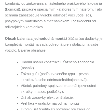
kombináciou zinkovania a následného práškového lakovania
(komaxit), prípadne špeciálnym kataforéznym náterom. Táto
ochrana zabezpečuje vysokú odolnosť voči vode, soli,
posypovým materiálom a mechanickému poškodeniu od
odlietajúcich kamienkov.
Obsah balenia a jednoduchá montáž
Súčasťou dodávky je
kompletná montážna sada potrebná pre inštaláciu na vaše
vozidlo. Balenie obsahuje:
Hlavnú nosnú konštrukciu ťažného zariadenia
(nosník).
Ťažnú guľu (podľa zvoleného typu – pevná
skrutková alebo odnímateľná/bajonetová).
Všetok potrebný spojovací materiál (pevnostné
skrutky, matice, podložky).
Držiak zásuvky elektroinštalácie.
Prehľadný grafický návod na montáž.
Typový list (certifikát) potrebný pre zápis do