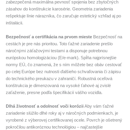
zabezpečená maximálna pevnosť spojenia bez zbytočných
zásahov do konštrukcie karosérie. Geometria zariadenia
rešpektuje línie nárazníka, čo zaručuje estetický vzhľad aj po
inštalácii.
Bezpečnosť a certifikácia na prvom mieste
Bezpečnosť na
cestách je pre nás prioritou. Toto ťažné zariadenie prešlo
náročnými záťažovými testami a disponuje potrebnou
európskou homologizáciou (E/e-mark). Spĺňa najprísnejšie
normy EÚ, čo znamená, že s ním môžete bez obáv cestovať
po celej Európe bez nutnosti ďalšieho schvaľovania či zápisu
do technického preukazu v zahraničí. Robustná oceľová
konštrukcia je dimenzovaná na vysoké ťahové aj zvislé
zaťaženie, presne podľa špecifikácií vášho vozidla.
Dlhá životnosť a odolnosť voči korózii
Aby vám ťažné
zariadenie slúžilo dlhé roky aj v náročných podmienkach, je
vyrobené z výberovej certifikovanej ocele. Povrch je ošetrený
pokročilou antikoróznou technológiou – najčastejšie