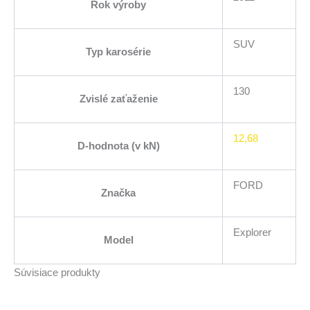
Rok výroby
SUV
Typ karosérie
130
Zvislé zaťaženie
12,68
D-hodnota (v kN)
FORD
Značka
Explorer
Model
Súvisiace produkty