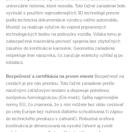
univerzálne riešenia, ktoré nesedia. Toto ťažné zariadenie bolo
vyvinuté s použitím najmodernejších 3D technológií presne
podľa technickej dokumentácie výrobcu vášho automobilu.
Montáž sa realizuje výlučne do vopred pripravených
technologických bodov na podvozku vozidla. Vďaka tomu je
zabezpečená maximálna pevnosť spojenia bez zbytočných
zásahov do konštrukcie karosérie. Geometria zariadenia
rešpektuje línie nárazníka, čo zaručuje estetický vzhľad aj po
inštalácii.
Bezpečnosť a certifikácia na prvom mieste
Bezpečnosť na
cestách je pre nás prioritou. Toto ťažné zariadenie prešlo
náročnými záťažovými testami a disponuje potrebnou
európskou homologizáciou (E/e-mark). Spĺňa najprísnejšie
normy EÚ, čo znamená, že s ním môžete bez obáv cestovať
po celej Európe bez nutnosti ďalšieho schvaľovania či zápisu
do technického preukazu v zahraničí. Robustná oceľová
konštrukcia je dimenzovaná na vysoké ťahové aj zvislé