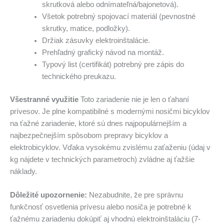
skrutková alebo odnímateľná/bajonetová).
Všetok potrebný spojovací materiál (pevnostné
skrutky, matice, podložky).
Držiak zásuvky elektroinštalácie.
Prehľadný grafický návod na montáž.
Typový list (certifikát) potrebný pre zápis do
technického preukazu.
Všestranné využitie
Toto zariadenie nie je len o ťahaní
prívesov. Je plne kompatibilné s modernými nosičmi bicyklov
na ťažné zariadenie, ktoré sú dnes najpopulárnejším a
najbezpečnejším spôsobom prepravy bicyklov a
elektrobicyklov. Vďaka vysokému zvislému zaťaženiu (údaj v
kg nájdete v technických parametroch) zvládne aj ťažšie
náklady.
Dôležité upozornenie:
Nezabudnite, že pre správnu
funkčnosť osvetlenia prívesu alebo nosiča je potrebné k
ťažnému zariadeniu dokúpiť aj vhodnú elektroinštaláciu (7-