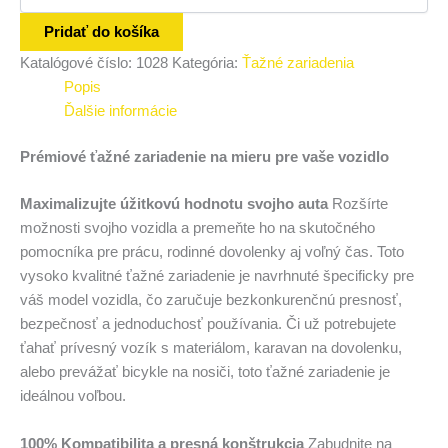
Pridať do košíka
Katalógové číslo:
1028
Kategória:
Ťažné zariadenia
Popis
Ďalšie informácie
Prémiové ťažné zariadenie na mieru pre vaše vozidlo
Maximalizujte úžitkovú hodnotu svojho auta
Rozšírte
možnosti svojho vozidla a premeňte ho na skutočného
pomocníka pre prácu, rodinné dovolenky aj voľný čas. Toto
vysoko kvalitné ťažné zariadenie je navrhnuté špecificky pre
váš model vozidla, čo zaručuje bezkonkurenčnú presnosť,
bezpečnosť a jednoduchosť používania. Či už potrebujete
ťahať prívesný vozík s materiálom, karavan na dovolenku,
alebo prevážať bicykle na nosiči, toto ťažné zariadenie je
ideálnou voľbou.
100% Kompatibilita a presná konštrukcia
Zabudnite na