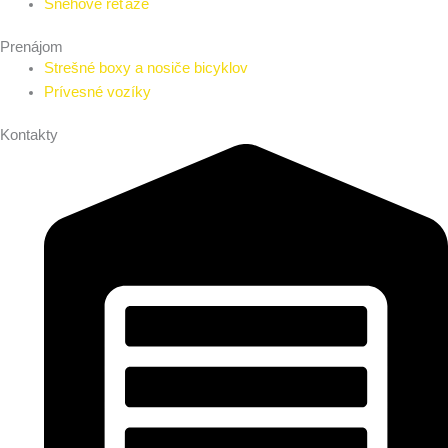
Snehové reťaze
Prenájom
Strešné boxy a nosiče bicyklov
Prívesné vozíky
Kontakty