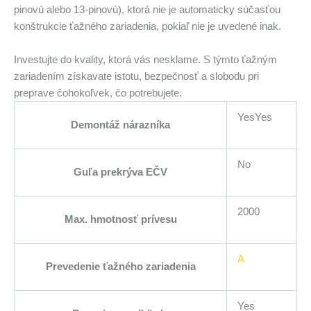
pinovú alebo 13-pinovú), ktorá nie je automaticky súčasťou
konštrukcie ťažného zariadenia, pokiaľ nie je uvedené inak.
Investujte do kvality, ktorá vás nesklame. S týmto ťažným
zariadením získavate istotu, bezpečnosť a slobodu pri
preprave čohokoľvek, čo potrebujete.
YesYes
Demontáž nárazníka
No
Guľa prekrýva EČV
2000
Max. hmotnosť prívesu
A
Prevedenie ťažného zariadenia
Yes