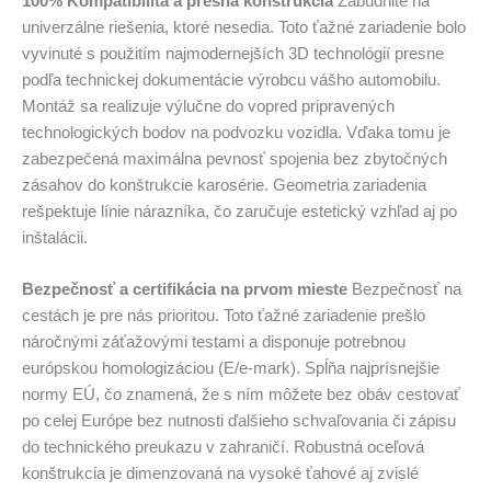
100% Kompatibilita a presná konštrukcia
Zabudnite na
univerzálne riešenia, ktoré nesedia. Toto ťažné zariadenie bolo
vyvinuté s použitím najmodernejších 3D technológií presne
podľa technickej dokumentácie výrobcu vášho automobilu.
Montáž sa realizuje výlučne do vopred pripravených
technologických bodov na podvozku vozidla. Vďaka tomu je
zabezpečená maximálna pevnosť spojenia bez zbytočných
zásahov do konštrukcie karosérie. Geometria zariadenia
rešpektuje línie nárazníka, čo zaručuje estetický vzhľad aj po
inštalácii.
Bezpečnosť a certifikácia na prvom mieste
Bezpečnosť na
cestách je pre nás prioritou. Toto ťažné zariadenie prešlo
náročnými záťažovými testami a disponuje potrebnou
európskou homologizáciou (E/e-mark). Spĺňa najprísnejšie
normy EÚ, čo znamená, že s ním môžete bez obáv cestovať
po celej Európe bez nutnosti ďalšieho schvaľovania či zápisu
do technického preukazu v zahraničí. Robustná oceľová
konštrukcia je dimenzovaná na vysoké ťahové aj zvislé