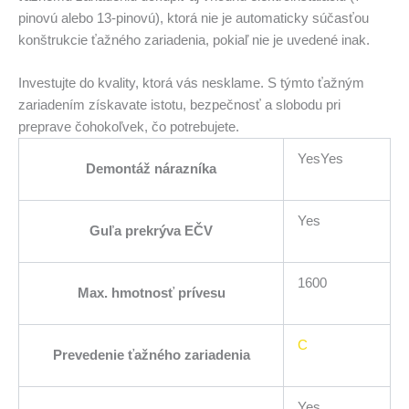
pinovú alebo 13-pinovú), ktorá nie je automaticky súčasťou
konštrukcie ťažného zariadenia, pokiaľ nie je uvedené inak.
Investujte do kvality, ktorá vás nesklame. S týmto ťažným
zariadením získavate istotu, bezpečnosť a slobodu pri
preprave čohokoľvek, čo potrebujete.
YesYes
Demontáž nárazníka
Yes
Guľa prekrýva EČV
1600
Max. hmotnosť prívesu
C
Prevedenie ťažného zariadenia
Yes