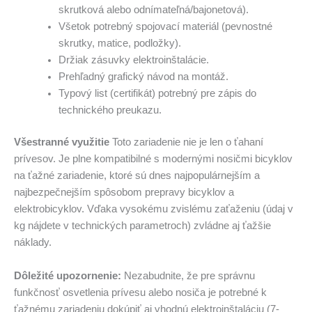
skrutková alebo odnímateľná/bajonetová).
Všetok potrebný spojovací materiál (pevnostné
skrutky, matice, podložky).
Držiak zásuvky elektroinštalácie.
Prehľadný grafický návod na montáž.
Typový list (certifikát) potrebný pre zápis do
technického preukazu.
Všestranné využitie
Toto zariadenie nie je len o ťahaní
prívesov. Je plne kompatibilné s modernými nosičmi bicyklov
na ťažné zariadenie, ktoré sú dnes najpopulárnejším a
najbezpečnejším spôsobom prepravy bicyklov a
elektrobicyklov. Vďaka vysokému zvislému zaťaženiu (údaj v
kg nájdete v technických parametroch) zvládne aj ťažšie
náklady.
Dôležité upozornenie:
Nezabudnite, že pre správnu
funkčnosť osvetlenia prívesu alebo nosiča je potrebné k
ťažnému zariadeniu dokúpiť aj vhodnú elektroinštaláciu (7-