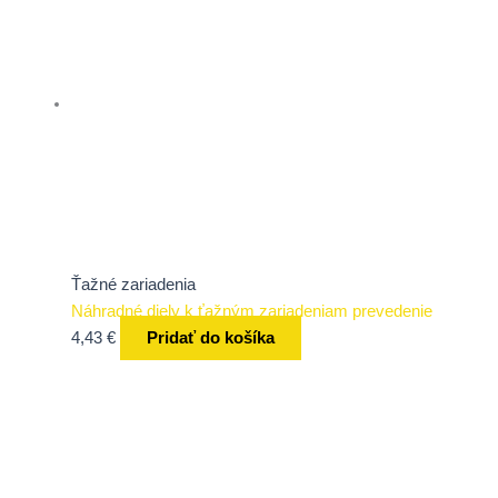
Ťažné zariadenia
Náhradné diely k ťažným zariadeniam prevedenie
4,43
€
Pridať do košíka