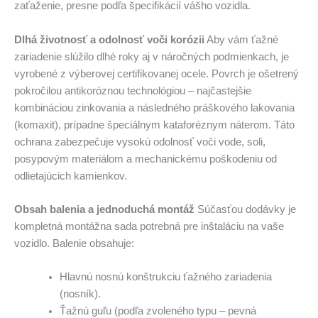
zaťaženie, presne podľa špecifikácií vášho vozidla.
Dlhá životnosť a odolnosť voči korózii
Aby vám ťažné
zariadenie slúžilo dlhé roky aj v náročných podmienkach, je
vyrobené z výberovej certifikovanej ocele. Povrch je ošetrený
pokročilou antikoróznou technológiou – najčastejšie
kombináciou zinkovania a následného práškového lakovania
(komaxit), prípadne špeciálnym kataforéznym náterom. Táto
ochrana zabezpečuje vysokú odolnosť voči vode, soli,
posypovým materiálom a mechanickému poškodeniu od
odlietajúcich kamienkov.
Obsah balenia a jednoduchá montáž
Súčasťou dodávky je
kompletná montážna sada potrebná pre inštaláciu na vaše
vozidlo. Balenie obsahuje:
Hlavnú nosnú konštrukciu ťažného zariadenia
(nosník).
Ťažnú guľu (podľa zvoleného typu – pevná