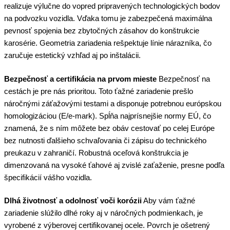
realizuje výlučne do vopred pripravených technologických bodov
na podvozku vozidla. Vďaka tomu je zabezpečená maximálna
pevnosť spojenia bez zbytočných zásahov do konštrukcie
karosérie. Geometria zariadenia rešpektuje línie nárazníka, čo
zaručuje estetický vzhľad aj po inštalácii.
Bezpečnosť a certifikácia na prvom mieste
Bezpečnosť na
cestách je pre nás prioritou. Toto ťažné zariadenie prešlo
náročnými záťažovými testami a disponuje potrebnou európskou
homologizáciou (E/e-mark). Spĺňa najprísnejšie normy EÚ, čo
znamená, že s ním môžete bez obáv cestovať po celej Európe
bez nutnosti ďalšieho schvaľovania či zápisu do technického
preukazu v zahraničí. Robustná oceľová konštrukcia je
dimenzovaná na vysoké ťahové aj zvislé zaťaženie, presne podľa
špecifikácií vášho vozidla.
Dlhá životnosť a odolnosť voči korózii
Aby vám ťažné
zariadenie slúžilo dlhé roky aj v náročných podmienkach, je
vyrobené z výberovej certifikovanej ocele. Povrch je ošetrený