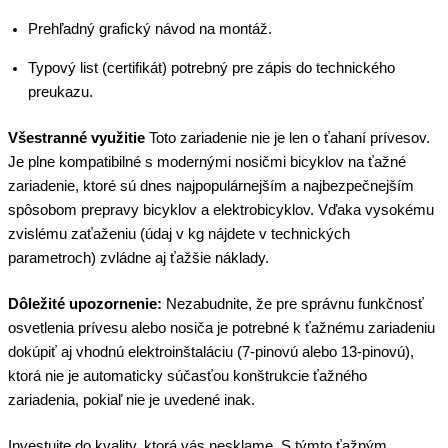
Prehľadný grafický návod na montáž.
Typový list (certifikát) potrebný pre zápis do technického
preukazu.
Všestranné využitie
Toto zariadenie nie je len o ťahaní prívesov.
Je plne kompatibilné s modernými nosičmi bicyklov na ťažné
zariadenie, ktoré sú dnes najpopulárnejším a najbezpečnejším
spôsobom prepravy bicyklov a elektrobicyklov. Vďaka vysokému
zvislému zaťaženiu (údaj v kg nájdete v technických
parametroch) zvládne aj ťažšie náklady.
Dôležité upozornenie:
Nezabudnite, že pre správnu funkčnosť
osvetlenia prívesu alebo nosiča je potrebné k ťažnému zariadeniu
dokúpiť aj vhodnú elektroinštaláciu (7-pinovú alebo 13-pinovú),
ktorá nie je automaticky súčasťou konštrukcie ťažného
zariadenia, pokiaľ nie je uvedené inak.
Investujte do kvality, ktorá vás nesklame. S týmto ťažným