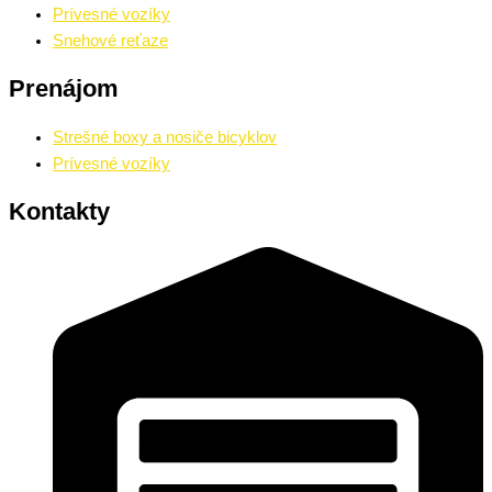
Prívesné vozíky
Snehové reťaze
Prenájom
Strešné boxy a nosiče bicyklov
Prívesné vozíky
Kontakty