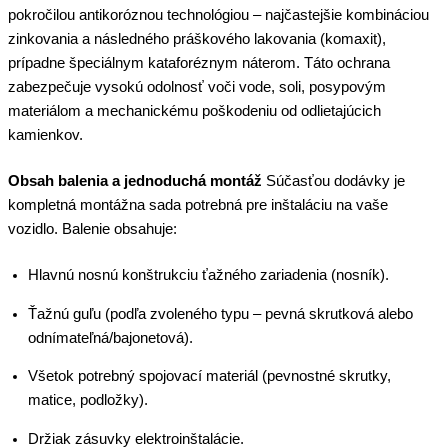
pokročilou antikoróznou technológiou – najčastejšie kombináciou
zinkovania a následného práškového lakovania (komaxit),
prípadne špeciálnym kataforéznym náterom. Táto ochrana
zabezpečuje vysokú odolnosť voči vode, soli, posypovým
materiálom a mechanickému poškodeniu od odlietajúcich
kamienkov.
Obsah balenia a jednoduchá montáž
Súčasťou dodávky je
kompletná montážna sada potrebná pre inštaláciu na vaše
vozidlo. Balenie obsahuje:
Hlavnú nosnú konštrukciu ťažného zariadenia (nosník).
Ťažnú guľu (podľa zvoleného typu – pevná skrutková alebo
odnímateľná/bajonetová).
Všetok potrebný spojovací materiál (pevnostné skrutky,
matice, podložky).
Držiak zásuvky elektroinštalácie.