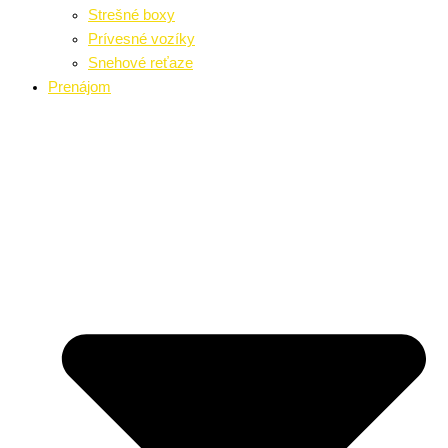
Strešné boxy
Prívesné vozíky
Snehové reťaze
Prenájom