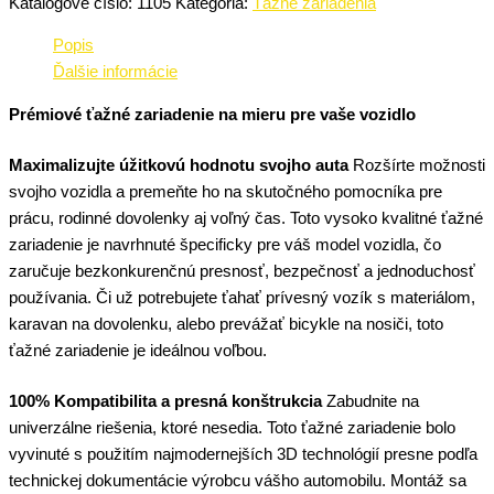
Katalógové číslo:
1105
Kategória:
Ťažné zariadenia
Popis
Ďalšie informácie
Prémiové ťažné zariadenie na mieru pre vaše vozidlo
Maximalizujte úžitkovú hodnotu svojho auta
Rozšírte možnosti
svojho vozidla a premeňte ho na skutočného pomocníka pre
prácu, rodinné dovolenky aj voľný čas. Toto vysoko kvalitné ťažné
zariadenie je navrhnuté špecificky pre váš model vozidla, čo
zaručuje bezkonkurenčnú presnosť, bezpečnosť a jednoduchosť
používania. Či už potrebujete ťahať prívesný vozík s materiálom,
karavan na dovolenku, alebo prevážať bicykle na nosiči, toto
ťažné zariadenie je ideálnou voľbou.
100% Kompatibilita a presná konštrukcia
Zabudnite na
univerzálne riešenia, ktoré nesedia. Toto ťažné zariadenie bolo
vyvinuté s použitím najmodernejších 3D technológií presne podľa
technickej dokumentácie výrobcu vášho automobilu. Montáž sa