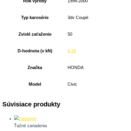
Rok výroby
1994-2000
Typ karosérie
3dv Coupé
Zvislé zaťaženie
50
D-hodnota (v kN)
6,18
Značka
HONDA
Model
Civic
Súvisiace produkty
Ťažné zariadenia