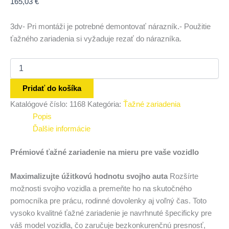
165,03
€
3dv- Pri montáži je potrebné demontovať nárazník.- Použitie
ťažného zariadenia si vyžaduje rezať do nárazníka.
Pridať do košíka
Katalógové číslo:
1168
Kategória:
Ťažné zariadenia
Popis
Ďalšie informácie
Prémiové ťažné zariadenie na mieru pre vaše vozidlo
Maximalizujte úžitkovú hodnotu svojho auta
Rozšírte
možnosti svojho vozidla a premeňte ho na skutočného
pomocníka pre prácu, rodinné dovolenky aj voľný čas. Toto
vysoko kvalitné ťažné zariadenie je navrhnuté špecificky pre
váš model vozidla, čo zaručuje bezkonkurenčnú presnosť,