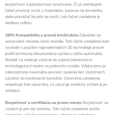
bezpečnosť a jednoduchosť používania. Či už potrebujete
ťahať prívesný vozík s materiálom, karavan na dovolenku,
alebo prevážať bicykle na nosiči, toto ťažné zariadenie je
ideálnou voľbou.
100% Kompatibilita a presná konštrukcia
Zabudnite na
univerzálne riešenia, ktoré nesedia. Toto ťažné zariadenie bolo
vyvinuté s použitím najmodernejších 3D technológií presne
podľa technickej dokumentácie výrobcu vášho automobilu.
Montáž sa realizuje výlučne do vopred pripravených
technologických bodov na podvozku vozidla. Vďaka tomu je
zabezpečená maximálna pevnosť spojenia bez zbytočných
zásahov do konštrukcie karosérie. Geometria zariadenia
rešpektuje línie nárazníka, čo zaručuje estetický vzhľad aj po
inštalácii.
Bezpečnosť a certifikácia na prvom mieste
Bezpečnosť na
cestách je pre nás prioritou. Toto ťažné zariadenie prešlo
náročnými záťažovými testami a disponuje potrebnou