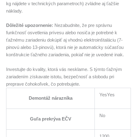
kg nájdete v technických parametroch) zvládne aj ťažšie
náklady.
Dôležité upozornenie:
Nezabudnite, že pre správnu
funkčnosť osvetlenia prívesu alebo nosiča je potrebné k
ťažnému zariadeniu dokúpiť aj vhodnú elektroinštaláciu (7-
pinovú alebo 13-pinovú), ktorá nie je automaticky súčasťou
konštrukcie ťažného zariadenia, pokiaľ nie je uvedené inak.
Investujte do kvality, ktorá vás nesklame. S týmto ťažným
zariadením získavate istotu, bezpečnosť a slobodu pri
preprave čohokoľvek, čo potrebujete.
YesYes
Demontáž nárazníka
No
Guľa prekrýva EČV
1200