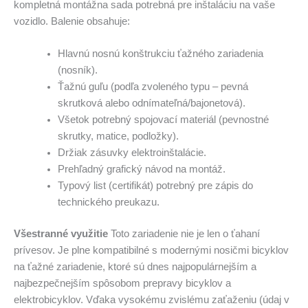
kompletná montážna sada potrebná pre inštaláciu na vaše
vozidlo. Balenie obsahuje:
Hlavnú nosnú konštrukciu ťažného zariadenia
(nosník).
Ťažnú guľu (podľa zvoleného typu – pevná
skrutková alebo odnímateľná/bajonetová).
Všetok potrebný spojovací materiál (pevnostné
skrutky, matice, podložky).
Držiak zásuvky elektroinštalácie.
Prehľadný grafický návod na montáž.
Typový list (certifikát) potrebný pre zápis do
technického preukazu.
Všestranné využitie
Toto zariadenie nie je len o ťahaní
prívesov. Je plne kompatibilné s modernými nosičmi bicyklov
na ťažné zariadenie, ktoré sú dnes najpopulárnejším a
najbezpečnejším spôsobom prepravy bicyklov a
elektrobicyklov. Vďaka vysokému zvislému zaťaženiu (údaj v