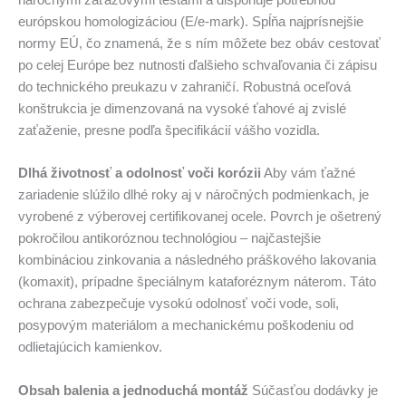
európskou homologizáciou (E/e-mark). Spĺňa najprísnejšie
normy EÚ, čo znamená, že s ním môžete bez obáv cestovať
po celej Európe bez nutnosti ďalšieho schvaľovania či zápisu
do technického preukazu v zahraničí. Robustná oceľová
konštrukcia je dimenzovaná na vysoké ťahové aj zvislé
zaťaženie, presne podľa špecifikácií vášho vozidla.
Dlhá životnosť a odolnosť voči korózii
Aby vám ťažné
zariadenie slúžilo dlhé roky aj v náročných podmienkach, je
vyrobené z výberovej certifikovanej ocele. Povrch je ošetrený
pokročilou antikoróznou technológiou – najčastejšie
kombináciou zinkovania a následného práškového lakovania
(komaxit), prípadne špeciálnym kataforéznym náterom. Táto
ochrana zabezpečuje vysokú odolnosť voči vode, soli,
posypovým materiálom a mechanickému poškodeniu od
odlietajúcich kamienkov.
Obsah balenia a jednoduchá montáž
Súčasťou dodávky je