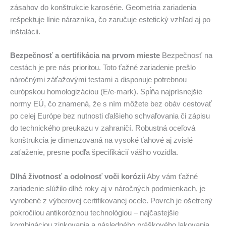
zásahov do konštrukcie karosérie. Geometria zariadenia
rešpektuje línie nárazníka, čo zaručuje estetický vzhľad aj po
inštalácii.
Bezpečnosť a certifikácia na prvom mieste
Bezpečnosť na
cestách je pre nás prioritou. Toto ťažné zariadenie prešlo
náročnými záťažovými testami a disponuje potrebnou
európskou homologizáciou (E/e-mark). Spĺňa najprísnejšie
normy EÚ, čo znamená, že s ním môžete bez obáv cestovať
po celej Európe bez nutnosti ďalšieho schvaľovania či zápisu
do technického preukazu v zahraničí. Robustná oceľová
konštrukcia je dimenzovaná na vysoké ťahové aj zvislé
zaťaženie, presne podľa špecifikácií vášho vozidla.
Dlhá životnosť a odolnosť voči korózii
Aby vám ťažné
zariadenie slúžilo dlhé roky aj v náročných podmienkach, je
vyrobené z výberovej certifikovanej ocele. Povrch je ošetrený
pokročilou antikoróznou technológiou – najčastejšie
kombináciou zinkovania a následného práškového lakovania