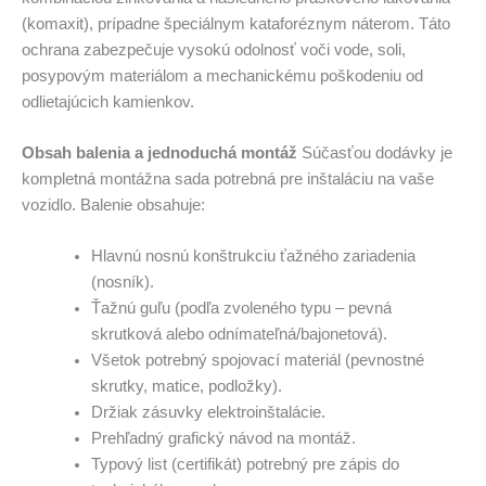
(komaxit), prípadne špeciálnym kataforéznym náterom. Táto
ochrana zabezpečuje vysokú odolnosť voči vode, soli,
posypovým materiálom a mechanickému poškodeniu od
odlietajúcich kamienkov.
Obsah balenia a jednoduchá montáž
Súčasťou dodávky je
kompletná montážna sada potrebná pre inštaláciu na vaše
vozidlo. Balenie obsahuje:
Hlavnú nosnú konštrukciu ťažného zariadenia
(nosník).
Ťažnú guľu (podľa zvoleného typu – pevná
skrutková alebo odnímateľná/bajonetová).
Všetok potrebný spojovací materiál (pevnostné
skrutky, matice, podložky).
Držiak zásuvky elektroinštalácie.
Prehľadný grafický návod na montáž.
Typový list (certifikát) potrebný pre zápis do