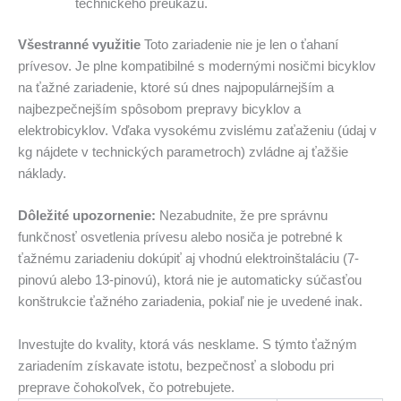
technického preukazu.
Všestranné využitie
Toto zariadenie nie je len o ťahaní
prívesov. Je plne kompatibilné s modernými nosičmi bicyklov
na ťažné zariadenie, ktoré sú dnes najpopulárnejším a
najbezpečnejším spôsobom prepravy bicyklov a
elektrobicyklov. Vďaka vysokému zvislému zaťaženiu (údaj v
kg nájdete v technických parametroch) zvládne aj ťažšie
náklady.
Dôležité upozornenie:
Nezabudnite, že pre správnu
funkčnosť osvetlenia prívesu alebo nosiča je potrebné k
ťažnému zariadeniu dokúpiť aj vhodnú elektroinštaláciu (7-
pinovú alebo 13-pinovú), ktorá nie je automaticky súčasťou
konštrukcie ťažného zariadenia, pokiaľ nie je uvedené inak.
Investujte do kvality, ktorá vás nesklame. S týmto ťažným
zariadením získavate istotu, bezpečnosť a slobodu pri
preprave čohokoľvek, čo potrebujete.