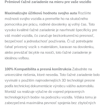
Prémiové ťažné zariadenie na mieru pre vaše vozidlo
Maximalizujte úžitkovú hodnotu svojho auta
Rozšírte
možnosti svojho vozidla a premeňte ho na skutočného
pomocníka pre prácu, rodinné dovolenky aj voľný čas. Toto
vysoko kvalitné ťažné zariadenie je navrhnuté špecificky pre
váš model vozidla, čo zaručuje bezkonkurenčnú presnosť,
bezpečnosť a jednoduchosť používania. Či už potrebujete
ťahať prívesný vozík s materiálom, karavan na dovolenku,
alebo prevážať bicykle na nosiči, toto ťažné zariadenie je
ideálnou voľbou.
100% Kompatibilita a presná konštrukcia
Zabudnite na
univerzálne riešenia, ktoré nesedia. Toto ťažné zariadenie bolo
vyvinuté s použitím najmodernejších 3D technológií presne
podľa technickej dokumentácie výrobcu vášho automobilu.
Montáž sa realizuje výlučne do vopred pripravených
technologických bodov na podvozku vozidla. Vďaka tomu je
zabezpečená maximálna pevnosť spojenia bez zbytočných