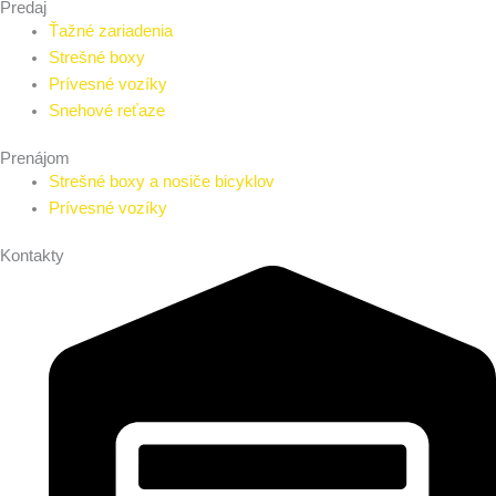
Predaj
Ťažné zariadenia
Strešné boxy
Prívesné vozíky
Snehové reťaze
Prenájom
Strešné boxy a nosiče bicyklov
Prívesné vozíky
Kontakty