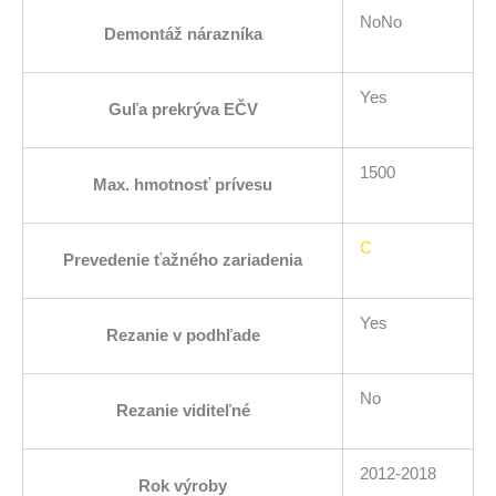
NoNo
Demontáž nárazníka
Yes
Guľa prekrýva EČV
1500
Max. hmotnosť prívesu
C
Prevedenie ťažného zariadenia
Yes
Rezanie v podhľade
No
Rezanie viditeľné
2012-2018
Rok výroby