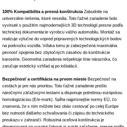
100% Kompatibilita a presná konštrukcia
Zabudnite na
univerzálne riešenia, ktoré nesedia. Toto ťažné zariadenie bolo
vyvinuté s použitím najmodernejších 3D technológií presne podľa
technickej dokumentácie výrobcu vášho automobilu. Montáž sa
realizuje výlučne do vopred pripravených technologických bodov
na podvozku vozidla. Vďaka tomu je zabezpečená maximálna
pevnosť spojenia bez zbytočných zásahov do konštrukcie
karosérie. Geometria zariadenia rešpektuje línie nárazníka, čo
zaručuje estetický vzhľad aj po inštalácii.
Bezpečnosť a certifikácia na prvom mieste
Bezpečnosť na
cestách je pre nás prioritou. Toto ťažné zariadenie prešlo
náročnými záťažovými testami a disponuje potrebnou európskou
homologizáciou (E/e-mark). Spĺňa najprísnejšie normy EÚ, čo
znamená, že s ním môžete bez obáv cestovať po celej Európe
bez nutnosti ďalšieho schvaľovania či zápisu do technického
preukazu v zahraničí. Robustná oceľová konštrukcia je
dimenzovaná na vysoké ťahové aj zvislé zaťaženie, presne podľa