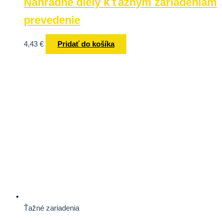
Náhradné diely k ťažným zariadeniam
prevedenie
4,43
€
Pridať do košíka
Ťažné zariadenia