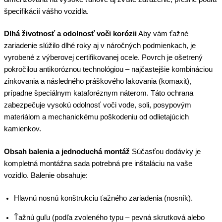
špecifikácií vášho vozidla.
Dlhá životnosť a odolnosť voči korózii
Aby vám ťažné
zariadenie slúžilo dlhé roky aj v náročných podmienkach, je
vyrobené z výberovej certifikovanej ocele. Povrch je ošetrený
pokročilou antikoróznou technológiou – najčastejšie kombináciou
zinkovania a následného práškového lakovania (komaxit),
prípadne špeciálnym kataforéznym náterom. Táto ochrana
zabezpečuje vysokú odolnosť voči vode, soli, posypovým
materiálom a mechanickému poškodeniu od odlietajúcich
kamienkov.
Obsah balenia a jednoduchá montáž
Súčasťou dodávky je
kompletná montážna sada potrebná pre inštaláciu na vaše
vozidlo. Balenie obsahuje:
Hlavnú nosnú konštrukciu ťažného zariadenia (nosník).
Ťažnú guľu (podľa zvoleného typu – pevná skrutková alebo