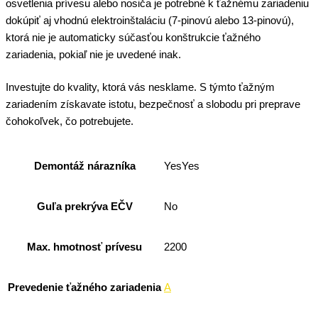
osvetlenia prívesu alebo nosiča je potrebné k ťažnému zariadeniu
dokúpiť aj vhodnú elektroinštaláciu (7-pinovú alebo 13-pinovú),
ktorá nie je automaticky súčasťou konštrukcie ťažného
zariadenia, pokiaľ nie je uvedené inak.
Investujte do kvality, ktorá vás nesklame. S týmto ťažným
zariadením získavate istotu, bezpečnosť a slobodu pri preprave
čohokoľvek, čo potrebujete.
Demontáž nárazníka
YesYes
Guľa prekrýva EČV
No
Max. hmotnosť prívesu
2200
Prevedenie ťažného zariadenia
A