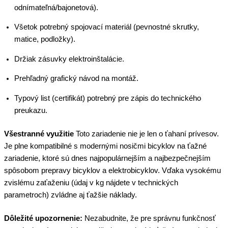
odnímateľná/bajonetová).
Všetok potrebný spojovací materiál (pevnostné skrutky,
matice, podložky).
Držiak zásuvky elektroinštalácie.
Prehľadný grafický návod na montáž.
Typový list (certifikát) potrebný pre zápis do technického
preukazu.
Všestranné využitie
Toto zariadenie nie je len o ťahaní prívesov.
Je plne kompatibilné s modernými nosičmi bicyklov na ťažné
zariadenie, ktoré sú dnes najpopulárnejším a najbezpečnejším
spôsobom prepravy bicyklov a elektrobicyklov. Vďaka vysokému
zvislému zaťaženiu (údaj v kg nájdete v technických
parametroch) zvládne aj ťažšie náklady.
Dôležité upozornenie:
Nezabudnite, že pre správnu funkčnosť