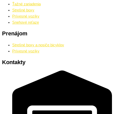
Ťažné zariadenia
Strešné boxy
Prívesné vozíky
Snehové reťaze
Prenájom
Strešné boxy a nosiče bicyklov
Prívesné vozíky
Kontakty