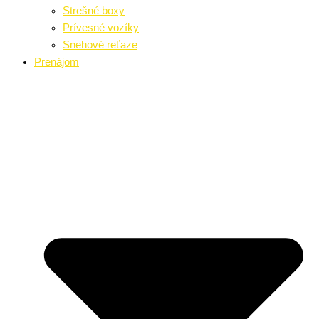
Strešné boxy
Prívesné vozíky
Snehové reťaze
Prenájom