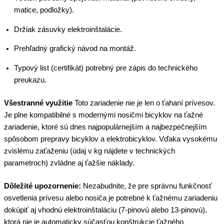
matice, podložky).
Držiak zásuvky elektroinštalácie.
Prehľadný grafický návod na montáž.
Typový list (certifikát) potrebný pre zápis do technického
preukazu.
Všestranné využitie
Toto zariadenie nie je len o ťahaní prívesov.
Je plne kompatibilné s modernými nosičmi bicyklov na ťažné
zariadenie, ktoré sú dnes najpopulárnejším a najbezpečnejším
spôsobom prepravy bicyklov a elektrobicyklov. Vďaka vysokému
zvislému zaťaženiu (údaj v kg nájdete v technických
parametroch) zvládne aj ťažšie náklady.
Dôležité upozornenie:
Nezabudnite, že pre správnu funkčnosť
osvetlenia prívesu alebo nosiča je potrebné k ťažnému zariadeniu
dokúpiť aj vhodnú elektroinštaláciu (7-pinovú alebo 13-pinovú),
ktorá nie je automaticky súčasťou konštrukcie ťažného