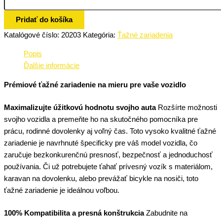
Pridať do košíka
Katalógové číslo:
20203
Kategória:
Ťažné zariadenia
Popis
Ďalšie informácie
Prémiové ťažné zariadenie na mieru pre vaše vozidlo
Maximalizujte úžitkovú hodnotu svojho auta
Rozšírte možnosti
svojho vozidla a premeňte ho na skutočného pomocníka pre
prácu, rodinné dovolenky aj voľný čas. Toto vysoko kvalitné ťažné
zariadenie je navrhnuté špecificky pre váš model vozidla, čo
zaručuje bezkonkurenčnú presnosť, bezpečnosť a jednoduchosť
používania. Či už potrebujete ťahať prívesný vozík s materiálom,
karavan na dovolenku, alebo prevážať bicykle na nosiči, toto
ťažné zariadenie je ideálnou voľbou.
100% Kompatibilita a presná konštrukcia
Zabudnite na