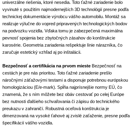
univerzálne riešenia, ktoré nesedia. Toto ťažné zariadenie bolo
vyvinuté s použitím najmodernejších 3D technológií presne podľa
technickej dokumentácie výrobcu vášho automobilu. Montáž sa
realizuje výlučne do vopred pripravených technologických bodov
na podvozku vozidla. Vďaka tomu je zabezpečená maximálna
pevnosť spojenia bez zbytočných zásahov do konštrukcie
karosérie. Geometria zariadenia rešpektuje línie nárazníka, čo
zaručuje estetický vzhľad aj po inštalácii.
Bezpečnosť a certifikácia na prvom mieste
Bezpečnosť na
cestách je pre nás prioritou. Toto ťažné zariadenie prešlo
náročnými záťažovými testami a disponuje potrebnou európskou
homologizáciou (E/e-mark). Spĺňa najprísnejšie normy EÚ, čo
znamená, že s ním môžete bez obáv cestovať po celej Európe
bez nutnosti ďalšieho schvaľovania či zápisu do technického
preukazu v zahraničí. Robustná oceľová konštrukcia je
dimenzovaná na vysoké ťahové aj zvislé zaťaženie, presne podľa
špecifikácií vášho vozidla.