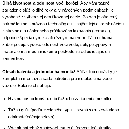
Dlhá životnosť a odolnosť voči korózii
Aby vám ťažné
zariadenie slúžilo dlhé roky aj v náročných podmienkach, je
vyrobené z výberovej certifikovanej ocele. Povrch je ošetrený
pokročilou antikoróznou technológiou – najčastejšie kombináciou
zinkovania a následného práškového lakovania (komaxit),
prípadne špeciálnym kataforéznym náterom. Táto ochrana
zabezpečuje vysokú odolnosť voči vode, soli, posypovým
materiálom a mechanickému poškodeniu od odlietajúcich
kamienkov.
Obsah balenia a jednoduchá montáž
Súčasťou dodávky je
kompletná montážna sada potrebná pre inštaláciu na vaše
vozidlo. Balenie obsahuje:
Hlavnú nosnú konštrukciu ťažného zariadenia (nosník).
Ťažnú guľu (podľa zvoleného typu – pevná skrutková alebo
odnímateľná/bajonetová).
Všetok potrebný spojovací materiál (pevnostné skrutky,