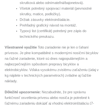
skrutková alebo odnímateľná/bajonetová).
Všetok potrebný spojovací materiál (pevnostné
skrutky, matice, podložky).
Držiak zásuvky elektroinštalácie.
Prehľadný grafický návod na montáž.
Typový list (certifikát) potrebný pre zápis do
technického preukazu.
Všestranné využitie
Toto zariadenie nie je len o ťahaní
prívesov. Je plne kompatibilné s modernými nosičmi bicyklov
na ťažné zariadenie, ktoré sú dnes najpopulárnejším a
najbezpečnejším spôsobom prepravy bicyklov a
elektrobicyklov. Vďaka vysokému zvislému zaťaženiu (údaj v
kg nájdete v technických parametroch) zvládne aj ťažšie
náklady.
Dôležité upozornenie:
Nezabudnite, že pre správnu
funkčnosť osvetlenia prívesu alebo nosiča je potrebné k
ťažnému zariadeniu dokúpiť aj vhodnú elektroinštaláciu (7-