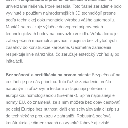
univerzálne riešenia, ktoré nesedia. Toto ťažné zariadenie bolo
vyvinuté s použitím najmodernejších 3D technológií presne
podľa technickej dokumentácie výrobcu vášho automobilu.
Montáž sa realizuje výlučne do vopred pripravených
technologických bodov na podvozku vozidla. Vďaka tomu je
zabezpečená maximálna pevnosť spojenia bez zbytočných
zásahov do konštrukcie karosérie. Geometria zariadenia
rešpektuje línie nárazníka, čo zaručuje estetický vzhľad aj po
inštalácii.
Bezpečnosť a certifikácia na prvom mieste
Bezpečnosť na
cestách je pre nás prioritou. Toto ťažné zariadenie prešlo
náročnými záťažovými testami a disponuje potrebnou
európskou homologizáciou (E/e-mark). Spĺňa najprísnejšie
normy EÚ, čo znamená, že s ním môžete bez obáv cestovať
po celej Európe bez nutnosti ďalšieho schvaľovania či zápisu
do technického preukazu v zahraničí. Robustná oceľová
konštrukcia je dimenzovaná na vysoké ťahové aj zvislé