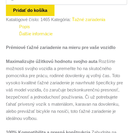
Pridať do košíka
Katalógové číslo:
1465
Kategória:
Ťažné zariadenia
Popis
Ďalšie informácie
Prémiové ťažné zariadenie na mieru pre vaše vozidlo
Maximalizujte úžitkovú hodnotu svojho auta
Rozšírte
možnosti svojho vozidla a premeňte ho na skutočného
pomocníka pre prácu, rodinné dovolenky aj voľný čas. Toto
vysoko kvalitné ťažné zariadenie je navrhnuté špecificky pre
váš model vozidla, čo zaručuje bezkonkurenčnú presnosť,
bezpečnosť a jednoduchosť používania. Či už potrebujete
ťahať prívesný vozík s materiálom, karavan na dovolenku,
alebo prevážať bicykle na nosiči, toto ťažné zariadenie je
ideálnou voľbou.
100% Kompatibilita a presná konštrukcia
Zabudnite na