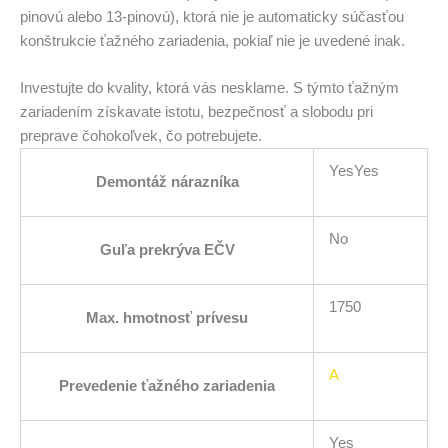
pinovú alebo 13-pinovú), ktorá nie je automaticky súčasťou
konštrukcie ťažného zariadenia, pokiaľ nie je uvedené inak.
Investujte do kvality, ktorá vás nesklame. S týmto ťažným
zariadením získavate istotu, bezpečnosť a slobodu pri
preprave čohokoľvek, čo potrebujete.
YesYes
Demontáž nárazníka
No
Guľa prekrýva EČV
1750
Max. hmotnosť prívesu
A
Prevedenie ťažného zariadenia
Yes