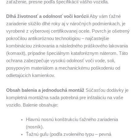
zaťaženie, presne podľa špecifikácií vášho vozidla.
Dlhá životnosť a odolnosť voči korózii
Aby vám ťažné
zariadenie slúžilo dlhé roky aj v náročných podmienkach, je
vyrobené z výberovej certifikovanej ocele. Povrch je ošetrený
pokročilou antikoróznou technológiou – najčastejšie
kombináciou zinkovania a následného práškového lakovania
(komaxit), prípadne špeciálnym kataforéznym náterom. Táto
ochrana zabezpečuje vysokú odolnosť voči vode, soli,
posypovým materiálom a mechanickému poškodeniu od
odlietajúcich kamienkov.
Obsah balenia a jednoduchá montáž
Súčasťou dodávky je
kompletná montážna sada potrebná pre inštaláciu na vaše
vozidlo. Balenie obsahuje:
Hlavnú nosnú konštrukciu ťažného zariadenia
(nosník).
Ťažnú guľu (podľa zvoleného typu – pevná