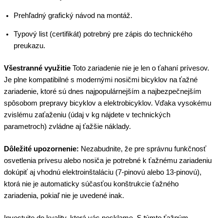
Prehľadný grafický návod na montáž.
Typový list (certifikát) potrebný pre zápis do technického
preukazu.
Všestranné využitie
Toto zariadenie nie je len o ťahaní prívesov.
Je plne kompatibilné s modernými nosičmi bicyklov na ťažné
zariadenie, ktoré sú dnes najpopulárnejším a najbezpečnejším
spôsobom prepravy bicyklov a elektrobicyklov. Vďaka vysokému
zvislému zaťaženiu (údaj v kg nájdete v technických
parametroch) zvládne aj ťažšie náklady.
Dôležité upozornenie:
Nezabudnite, že pre správnu funkčnosť
osvetlenia prívesu alebo nosiča je potrebné k ťažnému zariadeniu
dokúpiť aj vhodnú elektroinštaláciu (7-pinovú alebo 13-pinovú),
ktorá nie je automaticky súčasťou konštrukcie ťažného
zariadenia, pokiaľ nie je uvedené inak.