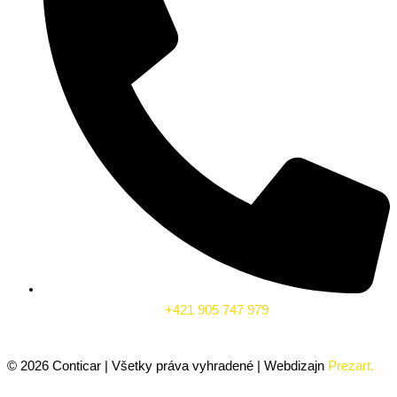
+421 905 747 979
©
2026
Conticar | Všetky práva vyhradené | Webdizajn
Prezart.