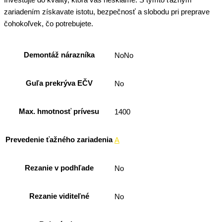
Investujte do kvality, ktorá vás nesklame. S týmto ťažným
zariadením získavate istotu, bezpečnosť a slobodu pri preprave
čohokoľvek, čo potrebujete.
Demontáž nárazníka
NoNo
Guľa prekrýva EČV
No
Max. hmotnosť prívesu
1400
Prevedenie ťažného zariadenia
A
Rezanie v podhľade
No
Rezanie viditeľné
No