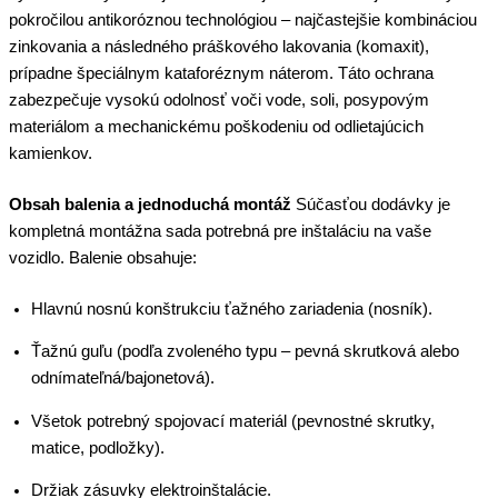
pokročilou antikoróznou technológiou – najčastejšie kombináciou
zinkovania a následného práškového lakovania (komaxit),
prípadne špeciálnym kataforéznym náterom. Táto ochrana
zabezpečuje vysokú odolnosť voči vode, soli, posypovým
materiálom a mechanickému poškodeniu od odlietajúcich
kamienkov.
Obsah balenia a jednoduchá montáž
Súčasťou dodávky je
kompletná montážna sada potrebná pre inštaláciu na vaše
vozidlo. Balenie obsahuje:
Hlavnú nosnú konštrukciu ťažného zariadenia (nosník).
Ťažnú guľu (podľa zvoleného typu – pevná skrutková alebo
odnímateľná/bajonetová).
Všetok potrebný spojovací materiál (pevnostné skrutky,
matice, podložky).
Držiak zásuvky elektroinštalácie.