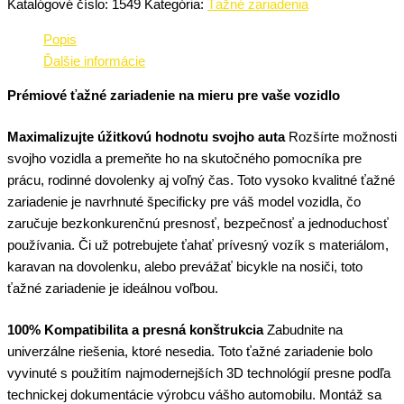
Katalógové číslo:
1549
Kategória:
Ťažné zariadenia
Popis
Ďalšie informácie
Prémiové ťažné zariadenie na mieru pre vaše vozidlo
Maximalizujte úžitkovú hodnotu svojho auta
Rozšírte možnosti
svojho vozidla a premeňte ho na skutočného pomocníka pre
prácu, rodinné dovolenky aj voľný čas. Toto vysoko kvalitné ťažné
zariadenie je navrhnuté špecificky pre váš model vozidla, čo
zaručuje bezkonkurenčnú presnosť, bezpečnosť a jednoduchosť
používania. Či už potrebujete ťahať prívesný vozík s materiálom,
karavan na dovolenku, alebo prevážať bicykle na nosiči, toto
ťažné zariadenie je ideálnou voľbou.
100% Kompatibilita a presná konštrukcia
Zabudnite na
univerzálne riešenia, ktoré nesedia. Toto ťažné zariadenie bolo
vyvinuté s použitím najmodernejších 3D technológií presne podľa
technickej dokumentácie výrobcu vášho automobilu. Montáž sa