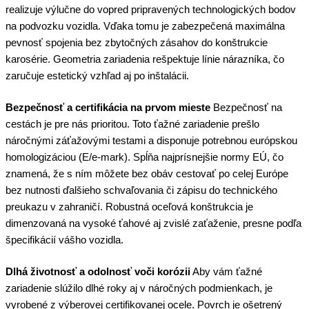
realizuje výlučne do vopred pripravených technologických bodov
na podvozku vozidla. Vďaka tomu je zabezpečená maximálna
pevnosť spojenia bez zbytočných zásahov do konštrukcie
karosérie. Geometria zariadenia rešpektuje línie nárazníka, čo
zaručuje estetický vzhľad aj po inštalácii.
Bezpečnosť a certifikácia na prvom mieste
Bezpečnosť na
cestách je pre nás prioritou. Toto ťažné zariadenie prešlo
náročnými záťažovými testami a disponuje potrebnou európskou
homologizáciou (E/e-mark). Spĺňa najprísnejšie normy EÚ, čo
znamená, že s ním môžete bez obáv cestovať po celej Európe
bez nutnosti ďalšieho schvaľovania či zápisu do technického
preukazu v zahraničí. Robustná oceľová konštrukcia je
dimenzovaná na vysoké ťahové aj zvislé zaťaženie, presne podľa
špecifikácií vášho vozidla.
Dlhá životnosť a odolnosť voči korózii
Aby vám ťažné
zariadenie slúžilo dlhé roky aj v náročných podmienkach, je
vyrobené z výberovej certifikovanej ocele. Povrch je ošetrený