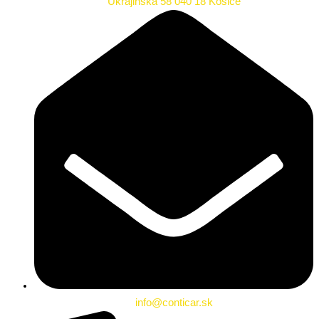
Ukrajinská 58 040 18 Košice
info@conticar.sk