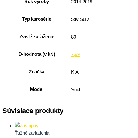
Rok výroby
2014-2019
Typ karosérie
5dv SUV
Zvislé zaťaženie
80
D-hodnota (v kN)
7,99
Značka
KIA
Model
Soul
Súvisiace produkty
Ťažné zariadenia