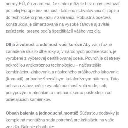
normy EÚ, čo znamená, že s ním môžete bez obáv cestovať
po celej Európe bez nutnosti ďalšieho schvaľovania či zápisu
do technického preukazu v zahraničí. Robustná oceľová
konštrukcia je dimenzovaná na vysoké ťahové aj zvislé
zaťaženie, presne podľa špecifikácií vášho vozidla.
Dlhá životnosť a odolnosť voči korózii
Aby vám ťažné
zariadenie slúžilo dlhé roky aj v náročných podmienkach, je
vyrobené z výberovej certifikovanej ocele. Povrch je ošetrený
pokročilou antikoróznou technológiou – najčastejšie
kombináciou zinkovania a následného práškového lakovania
(komaxit), prípadne špeciálnym kataforéznym náterom. Táto
ochrana zabezpečuje vysokú odolnosť voči vode, soli,
posypovým materiálom a mechanickému poškodeniu od
odlietajúcich kamienkov.
Obsah balenia a jednoduchá montáž
Súčasťou dodávky je
kompletná montážna sada potrebná pre inštaláciu na vaše
vozidlo. Balenie obsahuje: