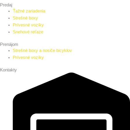
Predaj
Ťažné zariadenia
Strešné boxy
Prívesné vozíky
Snehové reťaze
Prenájom
Strešné boxy a nosiče bicyklov
Prívesné vozíky
Kontakty