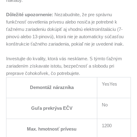
náklady.
Dôležité upozornenie:
Nezabudnite, že pre správnu
funkčnosť osvetlenia prívesu alebo nosiča je potrebné k
ťažnému zariadeniu dokúpiť aj vhodnú elektroinštaláciu (7-
pinovú alebo 13-pinovú), ktorá nie je automaticky súčasťou
konštrukcie ťažného zariadenia, pokiaľ nie je uvedené inak.
Investujte do kvality, ktorá vás nesklame. S týmto ťažným
zariadením získavate istotu, bezpečnosť a slobodu pri
preprave čohokoľvek, čo potrebujete.
YesYes
Demontáž nárazníka
No
Guľa prekrýva EČV
1200
Max. hmotnosť prívesu