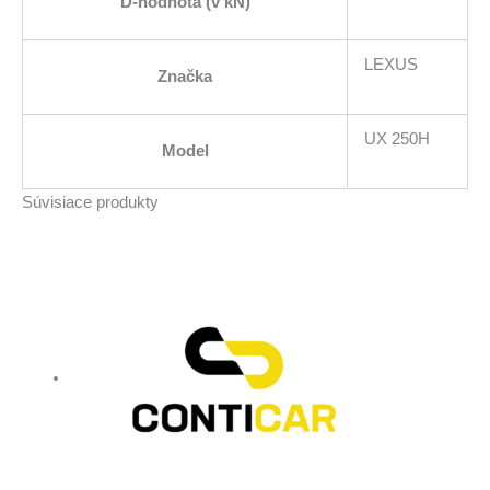
D-hodnota (v kN)
LEXUS
Značka
UX 250H
Model
Súvisiace produkty