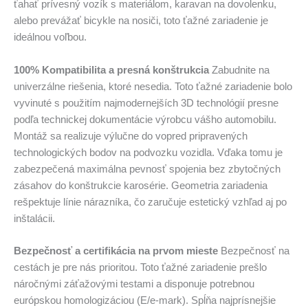
ťahať prívesný vozík s materiálom, karavan na dovolenku,
alebo prevážať bicykle na nosiči, toto ťažné zariadenie je
ideálnou voľbou.
100% Kompatibilita a presná konštrukcia
Zabudnite na
univerzálne riešenia, ktoré nesedia. Toto ťažné zariadenie bolo
vyvinuté s použitím najmodernejších 3D technológií presne
podľa technickej dokumentácie výrobcu vášho automobilu.
Montáž sa realizuje výlučne do vopred pripravených
technologických bodov na podvozku vozidla. Vďaka tomu je
zabezpečená maximálna pevnosť spojenia bez zbytočných
zásahov do konštrukcie karosérie. Geometria zariadenia
rešpektuje línie nárazníka, čo zaručuje estetický vzhľad aj po
inštalácii.
Bezpečnosť a certifikácia na prvom mieste
Bezpečnosť na
cestách je pre nás prioritou. Toto ťažné zariadenie prešlo
náročnými záťažovými testami a disponuje potrebnou
európskou homologizáciou (E/e-mark). Spĺňa najprísnejšie