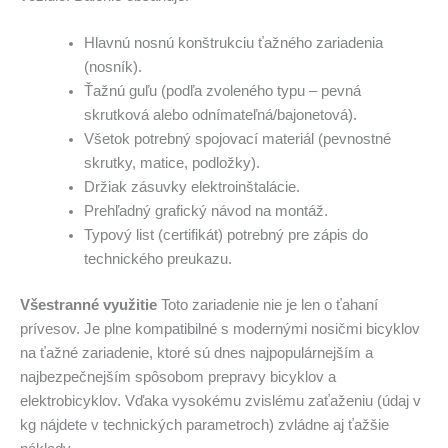
Hlavnú nosnú konštrukciu ťažného zariadenia
(nosník).
Ťažnú guľu (podľa zvoleného typu – pevná
skrutková alebo odnímateľná/bajonetová).
Všetok potrebný spojovací materiál (pevnostné
skrutky, matice, podložky).
Držiak zásuvky elektroinštalácie.
Prehľadný grafický návod na montáž.
Typový list (certifikát) potrebný pre zápis do
technického preukazu.
Všestranné využitie
Toto zariadenie nie je len o ťahaní
prívesov. Je plne kompatibilné s modernými nosičmi bicyklov
na ťažné zariadenie, ktoré sú dnes najpopulárnejším a
najbezpečnejším spôsobom prepravy bicyklov a
elektrobicyklov. Vďaka vysokému zvislému zaťaženiu (údaj v
kg nájdete v technických parametroch) zvládne aj ťažšie