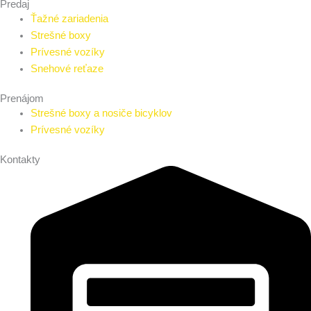
Predaj
Ťažné zariadenia
Strešné boxy
Prívesné vozíky
Snehové reťaze
Prenájom
Strešné boxy a nosiče bicyklov
Prívesné vozíky
Kontakty