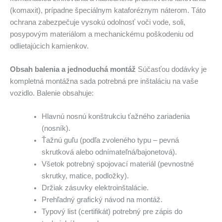
(komaxit), prípadne špeciálnym kataforéznym náterom. Táto
ochrana zabezpečuje vysokú odolnosť voči vode, soli,
posypovým materiálom a mechanickému poškodeniu od
odlietajúcich kamienkov.
Obsah balenia a jednoduchá montáž
Súčasťou dodávky je
kompletná montážna sada potrebná pre inštaláciu na vaše
vozidlo. Balenie obsahuje:
Hlavnú nosnú konštrukciu ťažného zariadenia
(nosník).
Ťažnú guľu (podľa zvoleného typu – pevná
skrutková alebo odnímateľná/bajonetová).
Všetok potrebný spojovací materiál (pevnostné
skrutky, matice, podložky).
Držiak zásuvky elektroinštalácie.
Prehľadný grafický návod na montáž.
Typový list (certifikát) potrebný pre zápis do