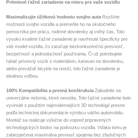
Prémiové ťažné zariadenie na mieru pre vaše vozidlo
Maximalizujte úžitkovú hodnotu svojho auta
Rozšírte
možnosti svojho vozidla a premeňte ho na skutočného
pomocníka pre prácu, rodinné dovolenky aj voľný čas. Toto
vysoko kvalitné ťažné zariadenie je navrhnuté špecificky pre
váš model vozidla, čo zaručuje bezkonkurenčnú presnosť,
bezpečnosť a jednoduchosť používania. Či už potrebujete
ťahať prívesný vozík s materiálom, karavan na dovolenku,
alebo prevážať bicykle na nosiči, toto ťažné zariadenie je
ideálnou voľbou.
100% Kompatibilita a presná konštrukcia
Zabudnite na
univerzálne riešenia, ktoré nesedia. Toto ťažné zariadenie bolo
vyvinuté s použitím najmodernejších 3D technológií presne
podľa technickej dokumentácie výrobcu vášho automobilu.
Montáž sa realizuje výlučne do vopred pripravených
technologických bodov na podvozku vozidla. Vďaka tomu je
zabezpečená maximálna pevnosť spojenia bez zbytočných