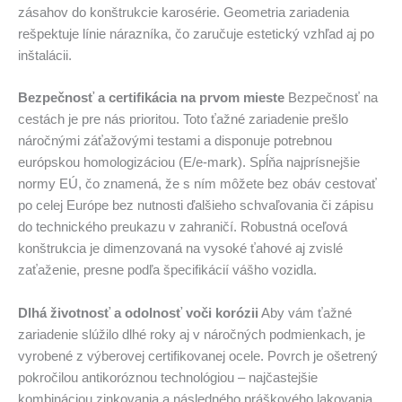
zásahov do konštrukcie karosérie. Geometria zariadenia
rešpektuje línie nárazníka, čo zaručuje estetický vzhľad aj po
inštalácii.
Bezpečnosť a certifikácia na prvom mieste
Bezpečnosť na
cestách je pre nás prioritou. Toto ťažné zariadenie prešlo
náročnými záťažovými testami a disponuje potrebnou
európskou homologizáciou (E/e-mark). Spĺňa najprísnejšie
normy EÚ, čo znamená, že s ním môžete bez obáv cestovať
po celej Európe bez nutnosti ďalšieho schvaľovania či zápisu
do technického preukazu v zahraničí. Robustná oceľová
konštrukcia je dimenzovaná na vysoké ťahové aj zvislé
zaťaženie, presne podľa špecifikácií vášho vozidla.
Dlhá životnosť a odolnosť voči korózii
Aby vám ťažné
zariadenie slúžilo dlhé roky aj v náročných podmienkach, je
vyrobené z výberovej certifikovanej ocele. Povrch je ošetrený
pokročilou antikoróznou technológiou – najčastejšie
kombináciou zinkovania a následného práškového lakovania