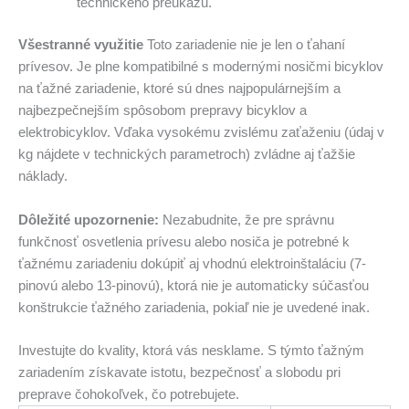
technického preukazu.
Všestranné využitie
Toto zariadenie nie je len o ťahaní
prívesov. Je plne kompatibilné s modernými nosičmi bicyklov
na ťažné zariadenie, ktoré sú dnes najpopulárnejším a
najbezpečnejším spôsobom prepravy bicyklov a
elektrobicyklov. Vďaka vysokému zvislému zaťaženiu (údaj v
kg nájdete v technických parametroch) zvládne aj ťažšie
náklady.
Dôležité upozornenie:
Nezabudnite, že pre správnu
funkčnosť osvetlenia prívesu alebo nosiča je potrebné k
ťažnému zariadeniu dokúpiť aj vhodnú elektroinštaláciu (7-
pinovú alebo 13-pinovú), ktorá nie je automaticky súčasťou
konštrukcie ťažného zariadenia, pokiaľ nie je uvedené inak.
Investujte do kvality, ktorá vás nesklame. S týmto ťažným
zariadením získavate istotu, bezpečnosť a slobodu pri
preprave čohokoľvek, čo potrebujete.