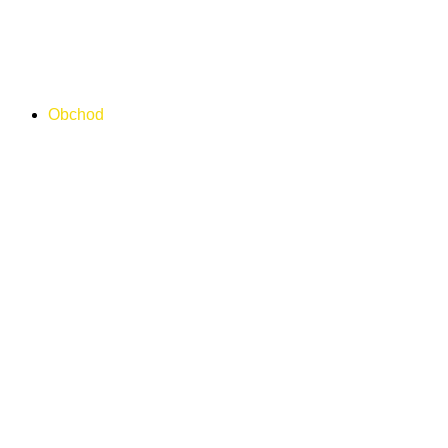
množstvo
Preskočiť
M1209
na
FIAT
obsah
Fullback
Pick
Up
Obchod
2016-
prevedenie
C