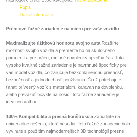
Katalógové číslo:
1988
Kategória:
Ťažné zariadenia
Popis
Ďalšie informácie
Prémiové ťažné zariadenie na mieru pre vaše vozidlo
Maximalizujte úžitkovú hodnotu svojho auta
Rozšírte
možnosti svojho vozidla a premeňte ho na skutočného
pomocníka pre prácu, rodinné dovolenky aj voľný čas. Toto
vysoko kvalitné ťažné zariadenie je navrhnuté špecificky pre
váš model vozidla, čo zaručuje bezkonkurenčnú presnosť,
bezpečnosť a jednoduchosť používania. Či už potrebujete
ťahať prívesný vozík s materiálom, karavan na dovolenku,
alebo prevážať bicykle na nosiči, toto ťažné zariadenie je
ideálnou voľbou.
100% Kompatibilita a presná konštrukcia
Zabudnite na
univerzálne riešenia, ktoré nesedia. Toto ťažné zariadenie bolo
vyvinuté s použitím najmodernejších 3D technológií presne