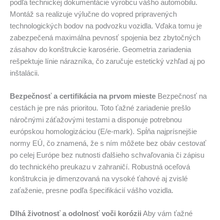
podľa technickej dokumentácie výrobcu vášho automobilu.
Montáž sa realizuje výlučne do vopred pripravených
technologických bodov na podvozku vozidla. Vďaka tomu je
zabezpečená maximálna pevnosť spojenia bez zbytočných
zásahov do konštrukcie karosérie. Geometria zariadenia
rešpektuje línie nárazníka, čo zaručuje estetický vzhľad aj po
inštalácii.
Bezpečnosť a certifikácia na prvom mieste
Bezpečnosť na
cestách je pre nás prioritou. Toto ťažné zariadenie prešlo
náročnými záťažovými testami a disponuje potrebnou
európskou homologizáciou (E/e-mark). Spĺňa najprísnejšie
normy EÚ, čo znamená, že s ním môžete bez obáv cestovať
po celej Európe bez nutnosti ďalšieho schvaľovania či zápisu
do technického preukazu v zahraničí. Robustná oceľová
konštrukcia je dimenzovaná na vysoké ťahové aj zvislé
zaťaženie, presne podľa špecifikácií vášho vozidla.
Dlhá životnosť a odolnosť voči korózii
Aby vám ťažné