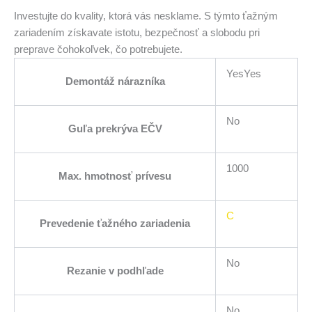
Investujte do kvality, ktorá vás nesklame. S týmto ťažným
zariadením získavate istotu, bezpečnosť a slobodu pri
preprave čohokoľvek, čo potrebujete.
YesYes
Demontáž nárazníka
No
Guľa prekrýva EČV
1000
Max. hmotnosť prívesu
C
Prevedenie ťažného zariadenia
No
Rezanie v podhľade
No