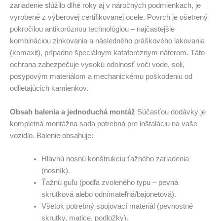
zariadenie slúžilo dlhé roky aj v náročných podmienkach, je
vyrobené z výberovej certifikovanej ocele. Povrch je ošetrený
pokročilou antikoróznou technológiou – najčastejšie
kombináciou zinkovania a následného práškového lakovania
(komaxit), prípadne špeciálnym kataforéznym náterom. Táto
ochrana zabezpečuje vysokú odolnosť voči vode, soli,
posypovým materiálom a mechanickému poškodeniu od
odlietajúcich kamienkov.
Obsah balenia a jednoduchá montáž
Súčasťou dodávky je
kompletná montážna sada potrebná pre inštaláciu na vaše
vozidlo. Balenie obsahuje:
Hlavnú nosnú konštrukciu ťažného zariadenia
(nosník).
Ťažnú guľu (podľa zvoleného typu – pevná
skrutková alebo odnímateľná/bajonetová).
Všetok potrebný spojovací materiál (pevnostné
skrutky, matice, podložky).