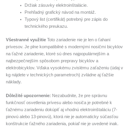
Držiak zásuvky elektroinštalácie.
Prehľadný grafický návod na montáž.
Typový list (certifikát) potrebný pre zápis do
technického preukazu.
Všestranné využitie
Toto zariadenie nie je len o ťahaní
prívesov. Je plne kompatibilné s modernými nosičmi bicyklov
na ťažné zariadenie, ktoré sú dnes najpopulárnejším a
najbezpečnejším spôsobom prepravy bicyklov a
elektrobicyklov. Vďaka vysokému zvislému zaťaženiu (údaj v
kg nájdete v technických parametroch) zvládne aj ťažšie
náklady.
Dôležité upozornenie:
Nezabudnite, že pre správnu
funkčnosť osvetlenia prívesu alebo nosiča je potrebné k
ťažnému zariadeniu dokúpiť aj vhodnú elektroinštaláciu (7-
pinovú alebo 13-pinovú), ktorá nie je automaticky súčasťou
konštrukcie ťažného zariadenia, pokiaľ nie je uvedené inak.