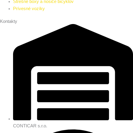
Strešné boxy a nosiče bicyklov
Prívesné vozíky
Kontakty
CONTICAR s.r.o.