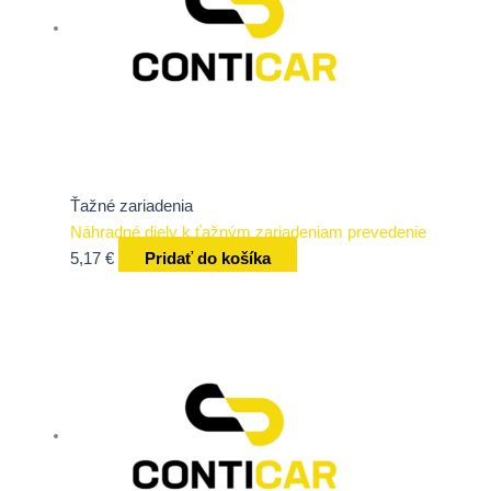
Ťažné zariadenia
Náhradné diely k ťažným zariadeniam prevedenie
5,17
€
Pridať do košíka