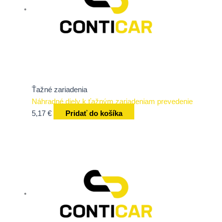
Ťažné zariadenia
Náhradné diely k ťažným zariadeniam prevedenie
5,17
€
Pridať do košíka