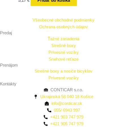
5,17
€
Pridať do košíka
Všeobecné obchodné podmienky
Ochrana osobných údajov
Predaj
Ťažné zariadenia
Strešné boxy
Prívesné vozíky
Snehové reťaze
Prenájom
Strešné boxy a nosiče bicyklov
Prívesné vozíky
Kontakty
CONTICAR s.r.o.
Ukrajinská 58 040 18 Košice
info@conticar.sk
055/ 6943 997
+421 903 747 979
+421 905 747 979