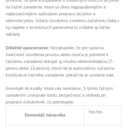
prívesov. Je plne kompatibilné s modernými nosičmi bicyklov
na ťažné zariadenie, ktoré sú dnes najpopulárnejším a
najbezpečnejším spôsobom prepravy bicyklov a
elektrobicyklov. Vďaka vysokému zvislému zaťaženiu (údaj v
kg nájdete v technických parametroch) zvládne aj ťažšie
náklady.
Dôležité upozornenie:
Nezabudnite, že pre správnu
funkčnosť osvetlenia prívesu alebo nosiča je potrebné k
ťažnému zariadeniu dokúpiť aj vhodnú elektroinštaláciu (7-
pinovú alebo 13-pinovú), ktorá nie je automaticky súčasťou
konštrukcie ťažného zariadenia, pokiaľ nie je uvedené inak.
Investujte do kvality, ktorá vás nesklame. S týmto ťažným
zariadením získavate istotu, bezpečnosť a slobodu pri
preprave čohokoľvek, čo potrebujete.
YesYes
Demontáž nárazníka