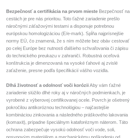
Bezpečnosť a certifikácia na prvom mieste
Bezpečnosť na
cestách je pre nás prioritou. Toto ťažné zariadenie prešlo
náročnými záťažovými testami a disponuje potrebnou
európskou homologizáciou (E/e-mark). Spĺňa najprísnejšie
normy EÚ, čo znamená, že s ním môžete bez obáv cestovať
po celej Európe bez nutnosti ďalšieho schvaľovania či zápisu
do technického preukazu v zahraničí. Robustná oceľová
konštrukcia je dimenzovaná na vysoké ťahové aj zvislé
zaťaženie, presne podľa špecifikácií vášho vozidla.
Dlhá životnosť a odolnosť voči korózii
Aby vám ťažné
zariadenie slúžilo dlhé roky aj v náročných podmienkach, je
vyrobené z výberovej certifikovanej ocele. Povrch je ošetrený
pokročilou antikoróznou technológiou – najčastejšie
kombináciou zinkovania a následného práškového lakovania
(komaxit), prípadne špeciálnym kataforéznym náterom. Táto
ochrana zabezpečuje vysokú odolnosť voči vode, soli,
posypovým materiálom a mechanickému poškodeniu od