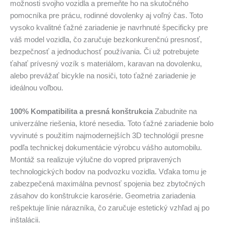
možnosti svojho vozidla a premeňte ho na skutočného
pomocníka pre prácu, rodinné dovolenky aj voľný čas. Toto
vysoko kvalitné ťažné zariadenie je navrhnuté špecificky pre
váš model vozidla, čo zaručuje bezkonkurenčnú presnosť,
bezpečnosť a jednoduchosť používania. Či už potrebujete
ťahať prívesný vozík s materiálom, karavan na dovolenku,
alebo prevážať bicykle na nosiči, toto ťažné zariadenie je
ideálnou voľbou.
100% Kompatibilita a presná konštrukcia
Zabudnite na
univerzálne riešenia, ktoré nesedia. Toto ťažné zariadenie bolo
vyvinuté s použitím najmodernejších 3D technológií presne
podľa technickej dokumentácie výrobcu vášho automobilu.
Montáž sa realizuje výlučne do vopred pripravených
technologických bodov na podvozku vozidla. Vďaka tomu je
zabezpečená maximálna pevnosť spojenia bez zbytočných
zásahov do konštrukcie karosérie. Geometria zariadenia
rešpektuje línie nárazníka, čo zaručuje estetický vzhľad aj po
inštalácii.