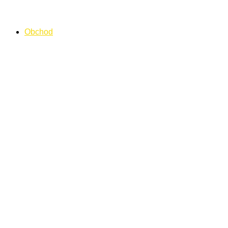
Preskočiť
na
Obchod
obsah