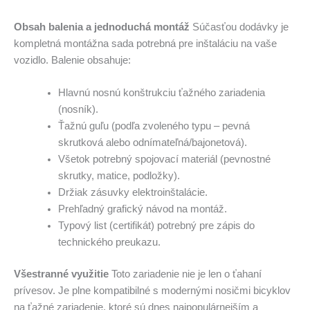
Obsah balenia a jednoduchá montáž
Súčasťou dodávky je
kompletná montážna sada potrebná pre inštaláciu na vaše
vozidlo. Balenie obsahuje:
Hlavnú nosnú konštrukciu ťažného zariadenia
(nosník).
Ťažnú guľu (podľa zvoleného typu – pevná
skrutková alebo odnímateľná/bajonetová).
Všetok potrebný spojovací materiál (pevnostné
skrutky, matice, podložky).
Držiak zásuvky elektroinštalácie.
Prehľadný grafický návod na montáž.
Typový list (certifikát) potrebný pre zápis do
technického preukazu.
Všestranné využitie
Toto zariadenie nie je len o ťahaní
prívesov. Je plne kompatibilné s modernými nosičmi bicyklov
na ťažné zariadenie, ktoré sú dnes najpopulárnejším a