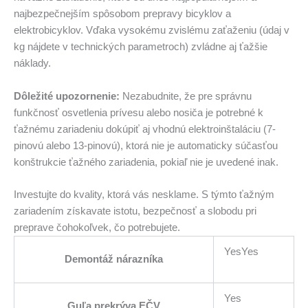
najbezpečnejším spôsobom prepravy bicyklov a
elektrobicyklov. Vďaka vysokému zvislému zaťaženiu (údaj v
kg nájdete v technických parametroch) zvládne aj ťažšie
náklady.
Dôležité upozornenie:
Nezabudnite, že pre správnu
funkčnosť osvetlenia prívesu alebo nosiča je potrebné k
ťažnému zariadeniu dokúpiť aj vhodnú elektroinštaláciu (7-
pinovú alebo 13-pinovú), ktorá nie je automaticky súčasťou
konštrukcie ťažného zariadenia, pokiaľ nie je uvedené inak.
Investujte do kvality, ktorá vás nesklame. S týmto ťažným
zariadením získavate istotu, bezpečnosť a slobodu pri
preprave čohokoľvek, čo potrebujete.
YesYes
Demontáž nárazníka
Yes
Guľa prekrýva EČV