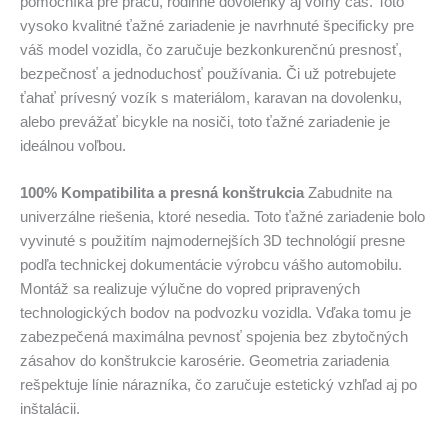
pomocníka pre prácu, rodinné dovolenky aj voľný čas. Toto
vysoko kvalitné ťažné zariadenie je navrhnuté špecificky pre
váš model vozidla, čo zaručuje bezkonkurenčnú presnosť,
bezpečnosť a jednoduchosť používania. Či už potrebujete
ťahať prívesný vozík s materiálom, karavan na dovolenku,
alebo prevážať bicykle na nosiči, toto ťažné zariadenie je
ideálnou voľbou.
100% Kompatibilita a presná konštrukcia
Zabudnite na
univerzálne riešenia, ktoré nesedia. Toto ťažné zariadenie bolo
vyvinuté s použitím najmodernejších 3D technológií presne
podľa technickej dokumentácie výrobcu vášho automobilu.
Montáž sa realizuje výlučne do vopred pripravených
technologických bodov na podvozku vozidla. Vďaka tomu je
zabezpečená maximálna pevnosť spojenia bez zbytočných
zásahov do konštrukcie karosérie. Geometria zariadenia
rešpektuje línie nárazníka, čo zaručuje estetický vzhľad aj po
inštalácii.