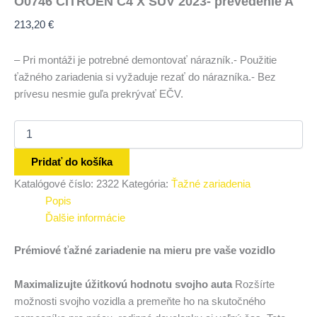
O0746 CITROEN C4 X SUV 2023- prevedenie A
213,20
€
– Pri montáži je potrebné demontovať nárazník.- Použitie
ťažného zariadenia si vyžaduje rezať do nárazníka.- Bez
prívesu nesmie guľa prekrývať EČV.
Pridať do košíka
Katalógové číslo:
2322
Kategória:
Ťažné zariadenia
Popis
Ďalšie informácie
Prémiové ťažné zariadenie na mieru pre vaše vozidlo
Maximalizujte úžitkovú hodnotu svojho auta
Rozšírte
možnosti svojho vozidla a premeňte ho na skutočného