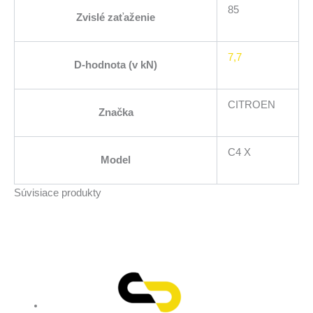
85
Zvislé zaťaženie
7,7
D-hodnota (v kN)
CITROEN
Značka
C4 X
Model
Súvisiace produkty