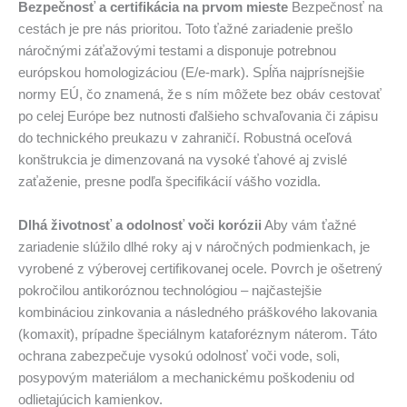
Bezpečnosť a certifikácia na prvom mieste
Bezpečnosť na
cestách je pre nás prioritou. Toto ťažné zariadenie prešlo
náročnými záťažovými testami a disponuje potrebnou
európskou homologizáciou (E/e-mark). Spĺňa najprísnejšie
normy EÚ, čo znamená, že s ním môžete bez obáv cestovať
po celej Európe bez nutnosti ďalšieho schvaľovania či zápisu
do technického preukazu v zahraničí. Robustná oceľová
konštrukcia je dimenzovaná na vysoké ťahové aj zvislé
zaťaženie, presne podľa špecifikácií vášho vozidla.
Dlhá životnosť a odolnosť voči korózii
Aby vám ťažné
zariadenie slúžilo dlhé roky aj v náročných podmienkach, je
vyrobené z výberovej certifikovanej ocele. Povrch je ošetrený
pokročilou antikoróznou technológiou – najčastejšie
kombináciou zinkovania a následného práškového lakovania
(komaxit), prípadne špeciálnym kataforéznym náterom. Táto
ochrana zabezpečuje vysokú odolnosť voči vode, soli,
posypovým materiálom a mechanickému poškodeniu od
odlietajúcich kamienkov.