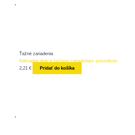
Ťažné zariadenia
Náhradné diely k ťažným zariadeniam prevedenie
2,21
€
Pridať do košíka