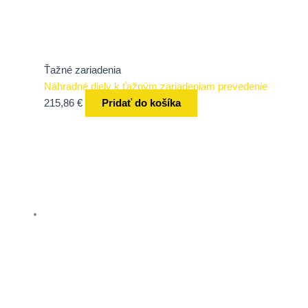
Ťažné zariadenia
Náhradné diely k ťažným zariadeniam prevedenie
215,86
€
Pridať do košíka