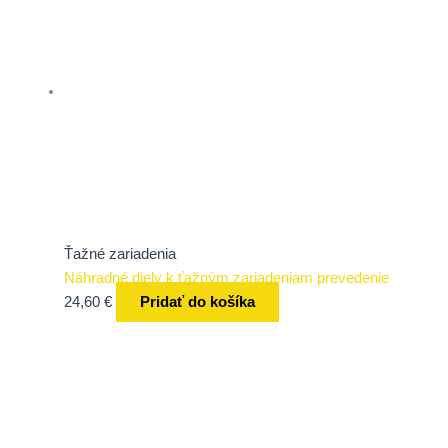
Ťažné zariadenia
Náhradné diely k ťažným zariadeniam prevedenie
24,60
€
Pridať do košíka