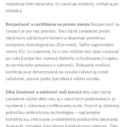
rešpektuje línie nárazníka, čo zaručuje estetický vzhľad aj po
inštalácii.
Bezpečnosť a certifikácia na prvom mieste
Bezpečnosť na
cestách je pre nás prioritou. Toto ťažné zariadenie prešlo
náročnými záťažovými testami a disponuje potrebnou
európskou homologizáciou (E/e-mark). Spĺňa najprísnejšie
normy EÚ, čo znamená, že s ním môžete bez obáv cestovať
po celej Európe bez nutnosti ďalšieho schvaľovania či zápisu
do technického preukazu v zahraničí. Robustná oceľová
konštrukcia je dimenzovaná na vysoké ťahové aj zvislé
zaťaženie, presne podľa špecifikácií vášho vozidla.
Dlhá životnosť a odolnosť voči korózii
Aby vám ťažné
zariadenie slúžilo dlhé roky aj v náročných podmienkach, je
vyrobené z výberovej certifikovanej ocele. Povrch je ošetrený
pokročilou antikoróznou technológiou – najčastejšie
kombináciou zinkovania a následného práškového lakovania
(komaxit), prípadne špeciálnym kataforéznym náterom. Táto