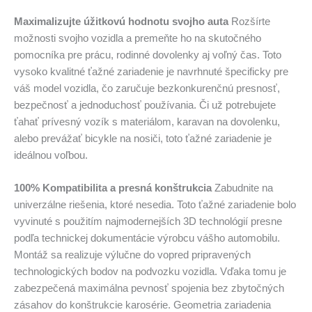
Maximalizujte úžitkovú hodnotu svojho auta
Rozšírte
možnosti svojho vozidla a premeňte ho na skutočného
pomocníka pre prácu, rodinné dovolenky aj voľný čas. Toto
vysoko kvalitné ťažné zariadenie je navrhnuté špecificky pre
váš model vozidla, čo zaručuje bezkonkurenčnú presnosť,
bezpečnosť a jednoduchosť používania. Či už potrebujete
ťahať prívesný vozík s materiálom, karavan na dovolenku,
alebo prevážať bicykle na nosiči, toto ťažné zariadenie je
ideálnou voľbou.
100% Kompatibilita a presná konštrukcia
Zabudnite na
univerzálne riešenia, ktoré nesedia. Toto ťažné zariadenie bolo
vyvinuté s použitím najmodernejších 3D technológií presne
podľa technickej dokumentácie výrobcu vášho automobilu.
Montáž sa realizuje výlučne do vopred pripravených
technologických bodov na podvozku vozidla. Vďaka tomu je
zabezpečená maximálna pevnosť spojenia bez zbytočných
zásahov do konštrukcie karosérie. Geometria zariadenia