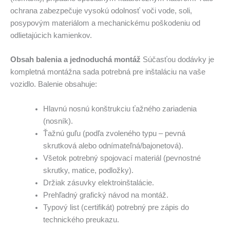
ochrana zabezpečuje vysokú odolnosť voči vode, soli,
posypovým materiálom a mechanickému poškodeniu od
odlietajúcich kamienkov.
Obsah balenia a jednoduchá montáž
Súčasťou dodávky je
kompletná montážna sada potrebná pre inštaláciu na vaše
vozidlo. Balenie obsahuje:
Hlavnú nosnú konštrukciu ťažného zariadenia
(nosník).
Ťažnú guľu (podľa zvoleného typu – pevná
skrutková alebo odnímateľná/bajonetová).
Všetok potrebný spojovací materiál (pevnostné
skrutky, matice, podložky).
Držiak zásuvky elektroinštalácie.
Prehľadný grafický návod na montáž.
Typový list (certifikát) potrebný pre zápis do
technického preukazu.