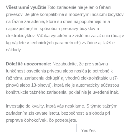
Všestranné využitie
Toto zariadenie nie je len o ťahaní
prívesov. Je plne kompatibilné s modernými nosičmi bicyklov
na ťažné zariadenie, ktoré sú dnes najpopulárnejším a
najbezpečnejším spôsobom prepravy bicyklov a
elektrobicyklov. Vďaka vysokému zvislému zaťaženiu (údaj v
kg nájdete v technických parametroch) zvládne aj ťažšie
náklady.
Dôležité upozornenie:
Nezabudnite, že pre správnu
funkčnosť osvetlenia prívesu alebo nosiča je potrebné k
ťažnému zariadeniu dokúpiť aj vhodnú elektroinštaláciu (7-
pinovú alebo 13-pinovú), ktorá nie je automaticky súčasťou
konštrukcie ťažného zariadenia, pokiaľ nie je uvedené inak.
Investujte do kvality, ktorá vás nesklame. S týmto ťažným
zariadením získavate istotu, bezpečnosť a slobodu pri
preprave čohokoľvek, čo potrebujete.
YesYes